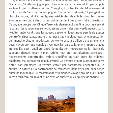
Cinque Terre a été une véritable immersion sensorielle. Dès notre arrivée à
Manarola, j’ai été subjugué par l’harmonie entre la mer et la pierre, puis
enchanté par l’authenticité de Corniglia, la sérénité de Monterosso et
l’animation de Vernazza. Accompagné d’un guide passionné, j’ai plongé dans
l’histoire locale, admiré les églises médiévales, déambulé dans les ruelles
étroites et rencontré des artisans qui perpétuent des savoir-faire ancestraux.
Ce voyage groupe aux Cinque Terre a également été une fête pour les yeux et
le palais : les randonnées sur les hauteurs offrent des vues vertigineuses sur la
Méditerranée, tandis que les pauses gastronomiques m’ont permis de goûter
aux trofie al pesto, aux anchois marinés et au vin blanc local. Une dégustation
de limoncino chez un producteur de Monterosso a d’ailleurs été un moment
aussi savoureux que convivial. Ce que j’ai particulièrement apprécié avec
Transgallia, c’est l’équilibre entre l’organisation rigoureuse et la liberté de
savourer chaque instant à mon rythme. Tout était parfaitement orchestré :
hébergements confortables, trajets simplifiés en train entre les villages,
ambiance chaleureuse au sein du groupe. Ce voyage groupe aux Cinque Terre
n’était pas seulement un voyage, c’était une parenthèse enchantée où la
culture, la nature et la gastronomie se rejoignent pour offrir une expérience
humaine inoubliable. Je recommande vivement ce voyage groupe aux Cinque
Terre à tous ceux qui rêvent d’une évasion authentique et pleine de charme.