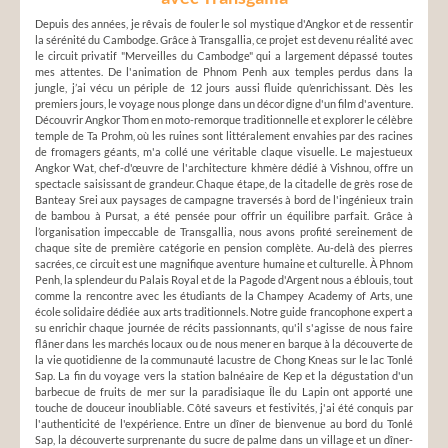
Depuis des années, je rêvais de fouler le sol mystique d'Angkor et de ressentir
la sérénité du Cambodge. Grâce à Transgallia, ce projet est devenu réalité avec
le circuit privatif "Merveilles du Cambodge" qui a largement dépassé toutes
mes attentes. De l'animation de Phnom Penh aux temples perdus dans la
jungle, j’ai vécu un périple de 12 jours aussi fluide qu’enrichissant. Dès les
premiers jours, le voyage nous plonge dans un décor digne d'un film d'aventure.
Découvrir Angkor Thom en moto-remorque traditionnelle et explorer le célèbre
temple de Ta Prohm, où les ruines sont littéralement envahies par des racines
de fromagers géants, m'a collé une véritable claque visuelle. Le majestueux
Angkor Wat, chef-d'œuvre de l'architecture khmère dédié à Vishnou, offre un
spectacle saisissant de grandeur. Chaque étape, de la citadelle de grès rose de
Banteay Srei aux paysages de campagne traversés à bord de l'ingénieux train
de bambou à Pursat, a été pensée pour offrir un équilibre parfait. Grâce à
l’organisation impeccable de Transgallia, nous avons profité sereinement de
chaque site de première catégorie en pension complète. Au-delà des pierres
sacrées, ce circuit est une magnifique aventure humaine et culturelle. À Phnom
Penh, la splendeur du Palais Royal et de la Pagode d'Argent nous a éblouis, tout
comme la rencontre avec les étudiants de la Champey Academy of Arts, une
école solidaire dédiée aux arts traditionnels. Notre guide francophone expert a
su enrichir chaque journée de récits passionnants, qu'il s'agisse de nous faire
flâner dans les marchés locaux ou de nous mener en barque à la découverte de
la vie quotidienne de la communauté lacustre de Chong Kneas sur le lac Tonlé
Sap. La fin du voyage vers la station balnéaire de Kep et la dégustation d'un
barbecue de fruits de mer sur la paradisiaque Île du Lapin ont apporté une
touche de douceur inoubliable. Côté saveurs et festivités, j'ai été conquis par
l'authenticité de l'expérience. Entre un dîner de bienvenue au bord du Tonlé
Sap, la découverte surprenante du sucre de palme dans un village et un dîner-