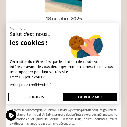
18 octobre 2025
Rêve d’Orient au cœur d’Oman.
Non merci
Salut c'est nous..
C’est au cœur du golfe d’Oman, entre montagnes majestueuses et eaux
turquoise, que j’ai vécu un voyage groupe à Oman inoubliable avec Transgallia.
les cookies !
À seulement 45 minutes de Mascate, le Bravo Club Sifawy fut le point de
départ d’un séjour groupe à Oman alliant détente, nature et culture.
Un cadre d’exception entre mer et montagnes
On a attendu d'être sûrs que le contenu de ce site vous
Dès notre arrivée, le décor m’a émerveillé : d’un côté, les monts Hajar dressent
intéresse avant de vous déranger, mais on aimerait bien vous
leurs silhouettes ocre ; de l’autre, la marina de Jebel Sifah s’ouvre sur la mer
accompagner pendant votre visite...
d’Oman. L’hôtel, conçu par le designer Alfredo Freda, marie parfaitement
C'est OK pour vous ?
l’élégance contemporaine et les influences omanaises.
Ma chambre, spacieuse et lumineuse, offrait une vue imprenable sur la piscine
Politique de confidentialité
et la marina. Chaque détail, des mosaïques colorées aux tissus raffinés,
respirait le raffinement oriental.
JE CHOISIS
OK POUR MOI
Saveurs du monde et douceur orientale
En formule tout compris, le Bravo Club Sifawy est un paradis pour les gourmets.
Le restaurant principal, Al Sabla, propose des buffets savoureux mêlant cuisine
internationale et produits locaux. Poissons frais, épices délicates, fruits
exotiques… chaque repas était une découverte.