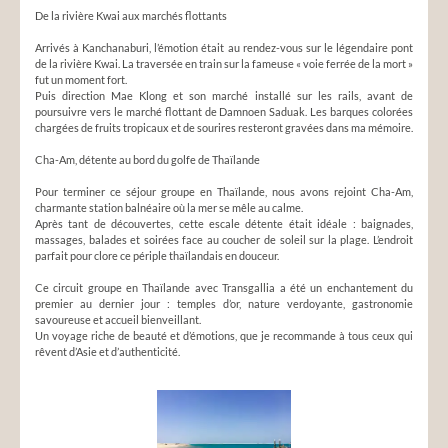
De la rivière Kwai aux marchés flottants
Arrivés à Kanchanaburi, l’émotion était au rendez-vous sur le légendaire pont
de la rivière Kwai. La traversée en train sur la fameuse « voie ferrée de la mort »
fut un moment fort.
Puis direction Mae Klong et son marché installé sur les rails, avant de
poursuivre vers le marché flottant de Damnoen Saduak. Les barques colorées
chargées de fruits tropicaux et de sourires resteront gravées dans ma mémoire.
Cha-Am, détente au bord du golfe de Thaïlande
Pour terminer ce séjour groupe en Thaïlande, nous avons rejoint Cha-Am,
charmante station balnéaire où la mer se mêle au calme.
Après tant de découvertes, cette escale détente était idéale : baignades,
massages, balades et soirées face au coucher de soleil sur la plage. L’endroit
parfait pour clore ce périple thaïlandais en douceur.
Ce circuit groupe en Thaïlande avec Transgallia a été un enchantement du
premier au dernier jour : temples d’or, nature verdoyante, gastronomie
savoureuse et accueil bienveillant.
Un voyage riche de beauté et d’émotions, que je recommande à tous ceux qui
rêvent d’Asie et d’authenticité.