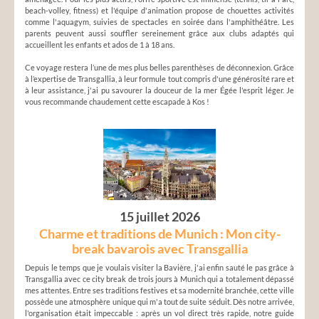
beach-volley, fitness) et l'équipe d'animation propose de chouettes activités
comme l'aquagym, suivies de spectacles en soirée dans l'amphithéâtre. Les
parents peuvent aussi souffler sereinement grâce aux clubs adaptés qui
accueillent les enfants et ados de 1 à 18 ans.
Ce voyage restera l’une de mes plus belles parenthèses de déconnexion. Grâce
à l’expertise de Transgallia, à leur formule tout compris d'une générosité rare et
à leur assistance, j'ai pu savourer la douceur de la mer Égée l'esprit léger. Je
vous recommande chaudement cette escapade à Kos !
15 juillet 2026
Charme et traditions de Munich : Mon city-
break bavarois avec Transgallia
Depuis le temps que je voulais visiter la Bavière, j'ai enfin sauté le pas grâce à
Transgallia avec ce city break de trois jours à Munich qui a totalement dépassé
mes attentes. Entre ses traditions festives et sa modernité branchée, cette ville
possède une atmosphère unique qui m'a tout de suite séduit. Dès notre arrivée,
l'organisation était impeccable : après un vol direct très rapide, notre guide