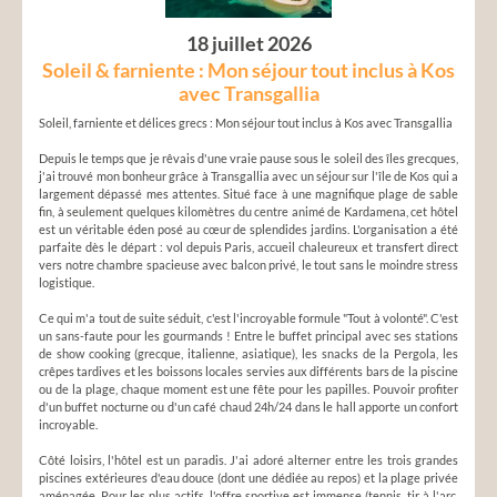
18 juillet 2026
Soleil & farniente : Mon séjour tout inclus à Kos
avec Transgallia
Soleil, farniente et délices grecs : Mon séjour tout inclus à Kos avec Transgallia
Depuis le temps que je rêvais d'une vraie pause sous le soleil des îles grecques,
j'ai trouvé mon bonheur grâce à Transgallia avec un séjour sur l'île de Kos qui a
largement dépassé mes attentes. Situé face à une magnifique plage de sable
fin, à seulement quelques kilomètres du centre animé de Kardamena, cet hôtel
est un véritable éden posé au cœur de splendides jardins. L'organisation a été
parfaite dès le départ : vol depuis Paris, accueil chaleureux et transfert direct
vers notre chambre spacieuse avec balcon privé, le tout sans le moindre stress
logistique.
Ce qui m'a tout de suite séduit, c'est l'incroyable formule "Tout à volonté". C'est
un sans-faute pour les gourmands ! Entre le buffet principal avec ses stations
de show cooking (grecque, italienne, asiatique), les snacks de la Pergola, les
crêpes tardives et les boissons locales servies aux différents bars de la piscine
ou de la plage, chaque moment est une fête pour les papilles. Pouvoir profiter
d'un buffet nocturne ou d'un café chaud 24h/24 dans le hall apporte un confort
incroyable.
Côté loisirs, l'hôtel est un paradis. J'ai adoré alterner entre les trois grandes
piscines extérieures d'eau douce (dont une dédiée au repos) et la plage privée
aménagée. Pour les plus actifs, l'offre sportive est immense (tennis, tir à l'arc,