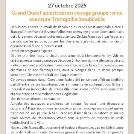
27 octobre 2025
Grand Ouest américain en voyage groupe : mon
aventure Transgallia inoubliable
Depuis des années, je rêvais de découvrir le Grand Ouest américain. Grâce à
Transgallia, ce rêve est devenu réalité avec un voyage groupe Ouest américain
qui a largement dépassé toutes mes attentes. De San Francisco à Las Vegas, en
passant par les parcs nationaux les plus spectaculaires, j’ai vécu un circuit
organisé aussi fluide qu’enrichissant.
L’émotion des grands espaces
Dès les premiers jours, le circuit nous a menés à Monument Valley. Voir les
célèbres mesas rougeoyantes se découper à l’horizon, dans le silence du désert,
a été un moment profondément émouvant. Le parc de Bryce Canyon, avec ses
cheminées de fée flamboyantes, nous a plongés dans un décor presque
surnaturel. Chaque arrêt était une claque visuelle.
Ce voyage groupe dans l'Ouest américain a été pensé pour offrir un équilibre
parfait entre visites incontournables et moments de contemplation. Grâce à
l’organisation impeccable de Transgallia, nous avons profité sereinement de
chaque étape, sans le moindre stress logistique.
Une richesse culturelle et humaine
Au-delà des paysages grandioses, ce voyage fut aussi une découverte
culturelle. À Page, nous avons rencontré un guide navajo qui nous a partagé les
traditions de son peuple. À San Francisco, flâner dans Chinatown et sur les
quais animés de Fisherman’s Wharf nous a permis de ressentir le pouls
multiculturel de la ville.
Notre guide Transgallia, passionné et toujours disponible, a su enrichir chaque
visite de récits captivants. Ce voyage groupe Ouest américain m’a fait prendre