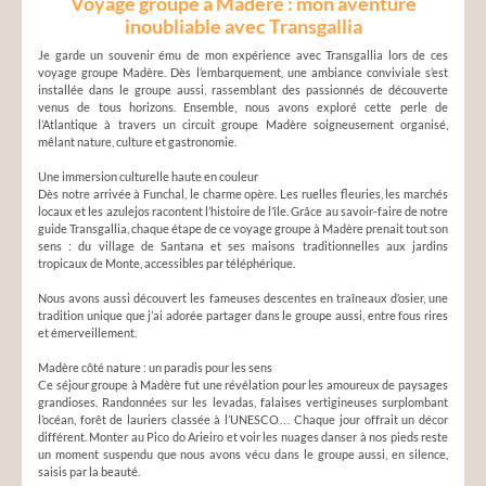
Voyage groupe à Madère : mon aventure
inoubliable avec Transgallia
Je garde un souvenir ému de mon expérience avec Transgallia lors de ces
voyage groupe Madère. Dès l’embarquement, une ambiance conviviale s’est
installée dans le groupe aussi, rassemblant des passionnés de découverte
venus de tous horizons. Ensemble, nous avons exploré cette perle de
l’Atlantique à travers un circuit groupe Madère soigneusement organisé,
mêlant nature, culture et gastronomie.
Une immersion culturelle haute en couleur
Dès notre arrivée à Funchal, le charme opère. Les ruelles fleuries, les marchés
locaux et les azulejos racontent l’histoire de l’île. Grâce au savoir-faire de notre
guide Transgallia, chaque étape de ce voyage groupe à Madère prenait tout son
sens : du village de Santana et ses maisons traditionnelles aux jardins
tropicaux de Monte, accessibles par téléphérique.
Nous avons aussi découvert les fameuses descentes en traîneaux d’osier, une
tradition unique que j’ai adorée partager dans le groupe aussi, entre fous rires
et émerveillement.
Madère côté nature : un paradis pour les sens
Ce séjour groupe à Madère fut une révélation pour les amoureux de paysages
grandioses. Randonnées sur les levadas, falaises vertigineuses surplombant
l’océan, forêt de lauriers classée à l’UNESCO… Chaque jour offrait un décor
différent. Monter au Pico do Arieiro et voir les nuages danser à nos pieds reste
un moment suspendu que nous avons vécu dans le groupe aussi, en silence,
saisis par la beauté.