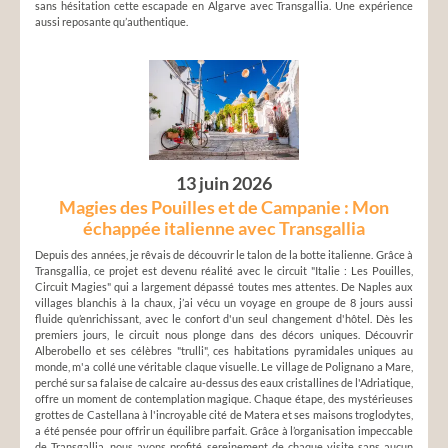
sans hésitation cette escapade en Algarve avec Transgallia. Une expérience
aussi reposante qu’authentique.
13 juin 2026
Magies des Pouilles et de Campanie : Mon
échappée italienne avec Transgallia
Depuis des années, je rêvais de découvrir le talon de la botte italienne. Grâce à
Transgallia, ce projet est devenu réalité avec le circuit "Italie : Les Pouilles,
Circuit Magies" qui a largement dépassé toutes mes attentes. De Naples aux
villages blanchis à la chaux, j’ai vécu un voyage en groupe de 8 jours aussi
fluide qu’enrichissant, avec le confort d'un seul changement d'hôtel. Dès les
premiers jours, le circuit nous plonge dans des décors uniques. Découvrir
Alberobello et ses célèbres "trulli", ces habitations pyramidales uniques au
monde, m'a collé une véritable claque visuelle. Le village de Polignano a Mare,
perché sur sa falaise de calcaire au-dessus des eaux cristallines de l'Adriatique,
offre un moment de contemplation magique. Chaque étape, des mystérieuses
grottes de Castellana à l'incroyable cité de Matera et ses maisons troglodytes,
a été pensée pour offrir un équilibre parfait. Grâce à l’organisation impeccable
de Transgallia, nous avons profité sereinement de chaque visite sans aucun