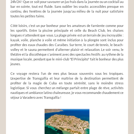
24h/24 ! Que ce soit pour savourer un jus frais dans la journée ou un cocktail au
bar en soirée, tout est fluide. Sans oublier les snacks accessibles presque en
continu, des fenêtres de la journée jusqu'au milieu de la nuit pour satisfaire
toutes les petites faims.
Côté loisirs, c'est un pur bonheur pour les amateurs de farniente comme pour
les sportifs. Entre la piscine principale et celle du Beach Club, les chaises
longues n'attendent que vous. La plage privée est un terrain de jeu incroyable :
kayak, voile, planche à voile et même initiation à la plongée sont inclus pour
profiter des eaux chaudes des Caraïbes. Sur terre, le court de tennis, le beach-
volley et le sauna permettent d'alterner plaisir et relaxation. Le soir venu, le
théâtre et la discothèque s'animent avec des spectacles festifs au rythme de la
musique locale, pendant que le mini-club "El Principito" fait le bonheur des plus
jeunes.
Ce voyage restera l’un de mes plus beaux souvenirs sous les tropiques.
L’expertise de Transgallia et leur maîtrise de la destination permettent de
profiter de la magie de Cuba en toute sérénité, sans le moindre stress
logistique. Si vous cherchez un mélange parfait entre plage de rêve, activités
nautiques et ambiance latino chaleureuse, je vous recommande chaudement ce
séjour à Varadero avec Transgallia !