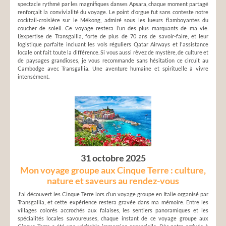
spectacle rythmé par les magnifiques danses Apsara, chaque moment partagé
renforçait la convivialité du voyage. Le point d'orgue fut sans conteste notre
cocktail-croisière sur le Mékong, admiré sous les lueurs flamboyantes du
coucher de soleil. Ce voyage restera l’un des plus marquants de ma vie.
L’expertise de Transgallia, forte de plus de 70 ans de savoir-faire, et leur
logistique parfaite incluant les vols réguliers Qatar Airways et l'assistance
locale ont fait toute la différence. Si vous aussi rêvez de mystère, de culture et
de paysages grandioses, je vous recommande sans hésitation ce circuit au
Cambodge avec Transgallia. Une aventure humaine et spirituelle à vivre
intensément.
31 octobre 2025
Mon voyage groupe aux Cinque Terre : culture,
nature et saveurs au rendez-vous
J’ai découvert les Cinque Terre lors d’un voyage groupe en Italie organisé par
Transgallia, et cette expérience restera gravée dans ma mémoire. Entre les
villages colorés accrochés aux falaises, les sentiers panoramiques et les
spécialités locales savoureuses, chaque instant de ce voyage groupe aux