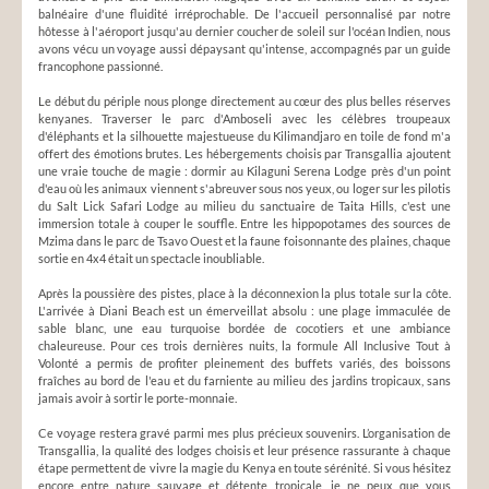
balnéaire d'une fluidité irréprochable. De l'accueil personnalisé par notre
hôtesse à l'aéroport jusqu'au dernier coucher de soleil sur l'océan Indien, nous
avons vécu un voyage aussi dépaysant qu'intense, accompagnés par un guide
francophone passionné.
Le début du périple nous plonge directement au cœur des plus belles réserves
kenyanes. Traverser le parc d'Amboseli avec les célèbres troupeaux
d'éléphants et la silhouette majestueuse du Kilimandjaro en toile de fond m'a
offert des émotions brutes. Les hébergements choisis par Transgallia ajoutent
une vraie touche de magie : dormir au Kilaguni Serena Lodge près d'un point
d'eau où les animaux viennent s'abreuver sous nos yeux, ou loger sur les pilotis
du Salt Lick Safari Lodge au milieu du sanctuaire de Taita Hills, c'est une
immersion totale à couper le souffle. Entre les hippopotames des sources de
Mzima dans le parc de Tsavo Ouest et la faune foisonnante des plaines, chaque
sortie en 4x4 était un spectacle inoubliable.
Après la poussière des pistes, place à la déconnexion la plus totale sur la côte.
L'arrivée à Diani Beach est un émerveillat absolu : une plage immaculée de
sable blanc, une eau turquoise bordée de cocotiers et une ambiance
chaleureuse. Pour ces trois dernières nuits, la formule All Inclusive Tout à
Volonté a permis de profiter pleinement des buffets variés, des boissons
fraîches au bord de l'eau et du farniente au milieu des jardins tropicaux, sans
jamais avoir à sortir le porte-monnaie.
Ce voyage restera gravé parmi mes plus précieux souvenirs. L’organisation de
Transgallia, la qualité des lodges choisis et leur présence rassurante à chaque
étape permettent de vivre la magie du Kenya en toute sérénité. Si vous hésitez
encore entre nature sauvage et détente tropicale, je ne peux que vous