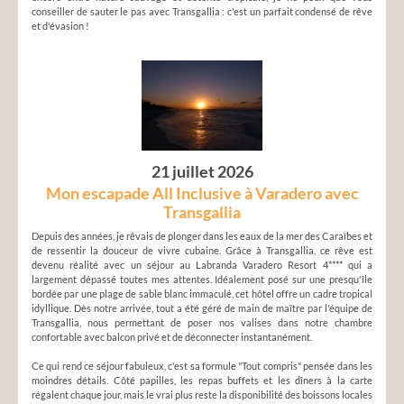
conseiller de sauter le pas avec Transgallia : c'est un parfait condensé de rêve
et d'évasion !
21 juillet 2026
Mon escapade All Inclusive à Varadero avec
Transgallia
Depuis des années, je rêvais de plonger dans les eaux de la mer des Caraïbes et
de ressentir la douceur de vivre cubaine. Grâce à Transgallia, ce rêve est
devenu réalité avec un séjour au Labranda Varadero Resort 4**** qui a
largement dépassé toutes mes attentes. Idéalement posé sur une presqu'île
bordée par une plage de sable blanc immaculé, cet hôtel offre un cadre tropical
idyllique. Dès notre arrivée, tout a été géré de main de maître par l'équipe de
Transgallia, nous permettant de poser nos valises dans notre chambre
confortable avec balcon privé et de déconnecter instantanément.
Ce qui rend ce séjour fabuleux, c'est sa formule "Tout compris" pensée dans les
moindres détails. Côté papilles, les repas buffets et les dîners à la carte
régalent chaque jour, mais le vrai plus reste la disponibilité des boissons locales