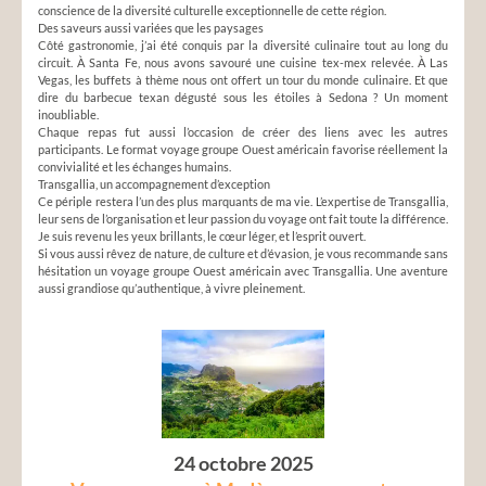
conscience de la diversité culturelle exceptionnelle de cette région.
Des saveurs aussi variées que les paysages
Côté gastronomie, j’ai été conquis par la diversité culinaire tout au long du
circuit. À Santa Fe, nous avons savouré une cuisine tex-mex relevée. À Las
Vegas, les buffets à thème nous ont offert un tour du monde culinaire. Et que
dire du barbecue texan dégusté sous les étoiles à Sedona ? Un moment
inoubliable.
Chaque repas fut aussi l’occasion de créer des liens avec les autres
participants. Le format voyage groupe Ouest américain favorise réellement la
convivialité et les échanges humains.
Transgallia, un accompagnement d’exception
Ce périple restera l’un des plus marquants de ma vie. L’expertise de Transgallia,
leur sens de l’organisation et leur passion du voyage ont fait toute la différence.
Je suis revenu les yeux brillants, le cœur léger, et l’esprit ouvert.
Si vous aussi rêvez de nature, de culture et d’évasion, je vous recommande sans
hésitation un voyage groupe Ouest américain avec Transgallia. Une aventure
aussi grandiose qu’authentique, à vivre pleinement.
24 octobre 2025