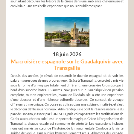
souhaitant découvrir les trésors de la Grèce dans une ambiance chaleureuse et
conviviale. Une très belle expérience que nous n’oublierons pas !
18 juin 2026
Ma croisière espagnole sur le Guadalquivir avec
Transgallia
Depuis des années, je rêvais de ressentir le duende espagnol et de voir les
palais mauresques de mes propres yeux. Grâce à Transgallia, ce projet a pris vie
sous la forme d'un voyage totalement différent : une croisière CroisiEurope à
bord d'un superbe bateau 5 ancres. Naviguer sur le Guadalquivir en pension
complète, tout en explorant les joyaux de l’Andalousie, a été une expérience
d'une douceur et d'une richesse culturelle absolues. Ce concept de voyage
offre un rythme unique. On pose ses valises dans une cabine climatisée, et c'est
le décor qui défile sous nos yeux. Admirer depuis le pont la réserve naturelle du
parc de Doñana, classée par l'UNESCO, puis voir apparaître les fortifications de
Cadix au coucher du soleil est un spectacle magique. Grâce à l'organisation de
Transgallia, chaque escale est synonyme de sérénité. Les excursions incluses
nous ont menés au cœur de l'histoire, de la monumentale Cordoue à la visite
guidée de Séville, sans oublier l'émerveillement face à l'Alhambra de Grenade,