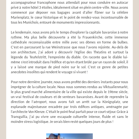
accompagnateur francophone nous attendait pour nous conduire en autocar
privé à notre hôtel 3 étoiles, idéalement situé en plein centre-ville. Nous avons
commencé par déposer nos bagages avant d'aller flâner sur la célèbre
Marienplatz, le cœur historique et le point de rendez-vous incontournable de
tous les Munichois, entouré de monuments impressionnants.
Le lendemain, nous avons pris le temps d'explorer la capitale bavaroise à notre
rythme. Ma plus belle découverte a été la Frauenkirche, cette immense
cathédrale reconnaissable entre mille avec ses dômes en forme de bulbes.
C'est en parcourant la rue Weinstrasse que nous l'avons rejointe. Au-delà de
son architecture, j'ai adoré y découvrir l'église des Théatins et surtout la
légende du Teufelstritt, l'empreinte du diable. On raconte que le diable lui-
même s'est introduit dans l'édifice et qu'en étant brûlé par un rayon de soleil, il
y a laissé une marque de pied noire sur le sol. C'est ce genre de petites
anecdotes insolites qui rendent le voyage si vivant !
Pour notre dernière journée, nous avons profité des derniers instants pour nous
imprégner de la culture locale. Nous nous sommes rendus au Viktualienmarkt,
le plus grand marché alimentaire de la ville qui existe depuis le 19ème siècle,
un vrai festival de couleurs et de senteurs bavaroises. Avant de reprendre la
direction de l'aéroport, nous avons fait un arrêt sur la Königsplatz, une
esplanade majestueuse encadrée par trois édifices antiques, aménagée par
l’architecte Von Klenze. C'était le point final parfait pour ce court séjour. Grâce à
Transgallia, j'ai pu vivre une escapade culturelle intense, fluide et sans le
moindre stress logistique. Je serais bien resté quelques jours de plus !