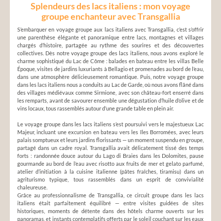
Splendeurs des lacs italiens : mon voyage
groupe enchanteur avec Transgallia
S’embarquer en voyage groupe aux lacs italiens avec Transgallia, c’est s’offrir
une parenthèse élégante et panoramique entre lacs, montagnes et villages
chargés d’histoire, partagée au rythme des sourires et des découvertes
collectives. Dès notre voyage groupe des lacs italiens, nous avons exploré le
charme sophistiqué du Lac de Côme : balades en bateau entre les villas Belle
Époque, visites de jardins luxuriants à Bellagio et promenades au bord de l’eau,
dans une atmosphère délicieusement romantique. Puis, notre voyage groupe
dans les lacs italiens nous a conduits au Lac de Garde, où nous avons flâné dans
des villages médiévaux comme Sirmione, avec son château-fort enserré dans
les remparts, avant de savourer ensemble une dégustation d’huile d’olive et de
vins locaux, tous rassemblés autour d’une grande table en plein air.
Le voyage groupe dans les lacs italiens s’est poursuivi vers le majestueux Lac
Majeur, incluant une excursion en bateau vers les îles Borromées, avec leurs
palais somptueux et leurs jardins florissants — un moment suspendu en groupe,
partagé dans un cadre royal. Transgallia avait délicatement tissé des temps
forts : randonnée douce autour du Lago di Braies dans les Dolomites, pause
gourmande au bord de l’eau avec risotto aux fruits de mer et gelato parfumé,
atelier d’initiation à la cuisine italienne (pâtes fraîches, tiramisu) dans un
agriturismo typique, tous rassemblés dans un esprit de convivialité
chaleureuse.
Grâce au professionnalisme de Transgallia, ce circuit groupe dans les lacs
italiens était parfaitement équilibré — entre visites guidées de sites
historiques, moments de détente dans des hôtels charme ouverts sur les
panoramas, et instants contemplatifs offerts par le soleil couchant sur les eaux