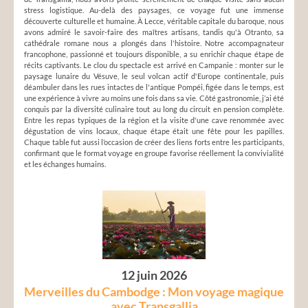
stress logistique. Au-delà des paysages, ce voyage fut une immense
découverte culturelle et humaine. À Lecce, véritable capitale du baroque, nous
avons admiré le savoir-faire des maîtres artisans, tandis qu'à Otranto, sa
cathédrale romane nous a plongés dans l'histoire. Notre accompagnateur
francophone, passionné et toujours disponible, a su enrichir chaque étape de
récits captivants. Le clou du spectacle est arrivé en Campanie : monter sur le
paysage lunaire du Vésuve, le seul volcan actif d'Europe continentale, puis
déambuler dans les rues intactes de l'antique Pompéi, figée dans le temps, est
une expérience à vivre au moins une fois dans sa vie. Côté gastronomie, j’ai été
conquis par la diversité culinaire tout au long du circuit en pension complète.
Entre les repas typiques de la région et la visite d'une cave renommée avec
dégustation de vins locaux, chaque étape était une fête pour les papilles.
Chaque table fut aussi l’occasion de créer des liens forts entre les participants,
confirmant que le format voyage en groupe favorise réellement la convivialité
et les échanges humains.
12 juin 2026
Merveilles du Cambodge : Mon voyage magique
avec Transgallia