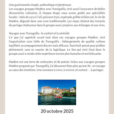
Une gastronomie simple, authentique et généreuse
Les voyages groupes Madère avec Transgallia, c’est aussi l’assurance de belles
découvertes culinaires. À chaque étape, nous avons goûté aux spécialités
locales : bolo do caco à l’ail, poissons frais, espetada grillée et bien sûr, le vin de
Madère, dégusté dans une cave traditionnelle. Les repas étaient des instants
de partage chaleureux dans le groupe aussi, propices aux échanges et aux rires.
Voyager avec Transgallia : le confort et la sérénité
Ce que j’ai apprécié avant tout dans ces voyages groupes Madère, c’est
l’organisation sans faille de Transgallia : hébergements de qualité, rythme
équilibré, accompagnement discret mais efficace. Tout était pensé pour profiter
pleinement, sans se soucier de la logistique. Le lien qui s’est tissé dans le
groupe aussi a rendu cette expérience encore plus humaine et enrichissante.
Madère est une terre de contrastes et de poésie. Grâce aux voyages groupes
Madère proposés par Transgallia, j’ai découvert bien plus qu’une île : un voyage
au cœur des émotions. Une aventure à vivre, à revivre, et surtout… à partager.
20 octobre 2025