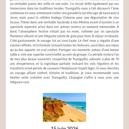
un véritable palais des mille et une nuits. Ce circuit brille également par ses
immersions dans les traditions locales. Transgallia nous a fait découvrir l'âme
andalouse en nous emmenant visiter une ganaderia (un élevage de taureaux) à
Jerez, mais aussi la célèbre bodega Osborne pour une dégustation de vins
locaux. Flâner dans une véritable hacienda à Isla Minima avant d'assister à un
spectacle équestre privé dans ses arènes restera un moment mémorable. À
bord, l'atmosphère festive n'était pas en reste, rythmée par un spectacle
flamenco vibrant et une élégante soirée de gala pour clore le séjour en beauté.
Côté gastronomie, le voyage fut un sans-faute. Le chef nous a régalés d'une
cuisine raffinée, et la formule incluant toutes les boissons, aussi bien aux repas
qu'au bar, apporte un vrai confort. Partager ces moments autour d'une bonne
table a créé une superbe convivialité au sein du groupe. Ce périple restera l’un
de mes plus beaux souvenirs. L'expertise de Transgallia, adossée à plus de 70
ans d'expérience, et la logistique parfaite incluant les vols réguliers et les
transferts m'ont permis de savourer l'Andalousie l'esprit léger. Si vous cherchez
un voyage alliant confort, histoire et traditions, je vous recommande sans
hésiter cette croisière avec Transgallia. L'Espagne s'offre à vous avec une
élégance rare.
15 juin 2026