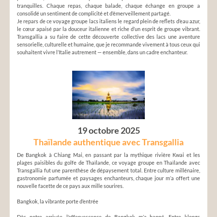
tranquilles. Chaque repas, chaque balade, chaque échange en groupe a
consolidé un sentiment de complicité et d’émerveillement partagé.
Je repars de ce voyage groupe lacs italiens le regard plein de reflets d’eau azur,
le cœur apaisé par la douceur italienne et riche d’un esprit de groupe vibrant.
Transgallia a su faire de cette découverte collective des lacs une aventure
sensorielle, culturelle et humaine, que je recommande vivement à tous ceux qui
souhaitent vivre l’Italie autrement — ensemble, dans un cadre enchanteur.
19 octobre 2025
Thaïlande authentique avec Transgallia
De Bangkok à Chiang Mai, en passant par la mythique rivière Kwai et les
plages paisibles du golfe de Thaïlande, ce voyage groupe en Thaïlande avec
Transgallia fut une parenthèse de dépaysement total. Entre culture millénaire,
gastronomie parfumée et paysages enchanteurs, chaque jour m’a offert une
nouvelle facette de ce pays aux mille sourires.
Bangkok, la vibrante porte d’entrée
Dès notre arrivée, l’effervescence de Bangkok m’a happé. Entre klongs