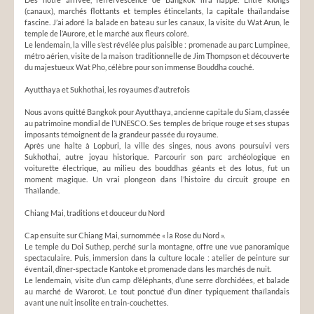
(canaux), marchés flottants et temples étincelants, la capitale thaïlandaise
fascine. J’ai adoré la balade en bateau sur les canaux, la visite du Wat Arun, le
temple de l’Aurore, et le marché aux fleurs coloré.
Le lendemain, la ville s’est révélée plus paisible : promenade au parc Lumpinee,
métro aérien, visite de la maison traditionnelle de Jim Thompson et découverte
du majestueux Wat Pho, célèbre pour son immense Bouddha couché.
Ayutthaya et Sukhothai, les royaumes d’autrefois
Nous avons quitté Bangkok pour Ayutthaya, ancienne capitale du Siam, classée
au patrimoine mondial de l’UNESCO. Ses temples de brique rouge et ses stupas
imposants témoignent de la grandeur passée du royaume.
Après une halte à Lopburi, la ville des singes, nous avons poursuivi vers
Sukhothai, autre joyau historique. Parcourir son parc archéologique en
voiturette électrique, au milieu des bouddhas géants et des lotus, fut un
moment magique. Un vrai plongeon dans l’histoire du circuit groupe en
Thaïlande.
Chiang Mai, traditions et douceur du Nord
Cap ensuite sur Chiang Mai, surnommée « la Rose du Nord ».
Le temple du Doi Suthep, perché sur la montagne, offre une vue panoramique
spectaculaire. Puis, immersion dans la culture locale : atelier de peinture sur
éventail, dîner-spectacle Kantoke et promenade dans les marchés de nuit.
Le lendemain, visite d’un camp d’éléphants, d’une serre d’orchidées, et balade
au marché de Warorot. Le tout ponctué d’un dîner typiquement thaïlandais
avant une nuit insolite en train-couchettes.