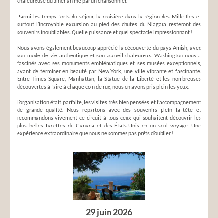
chaleureuse du dîner animé par un chansonnier.
Parmi les temps forts du séjour, la croisière dans la région des Mille-Îles et
surtout l’incroyable excursion au pied des chutes du Niagara resteront des
souvenirs inoubliables. Quelle puissance et quel spectacle impressionnant !
Nous avons également beaucoup apprécié la découverte du pays Amish, avec
son mode de vie authentique et son accueil chaleureux. Washington nous a
fascinés avec ses monuments emblématiques et ses musées exceptionnels,
avant de terminer en beauté par New York, une ville vibrante et fascinante.
Entre Times Square, Manhattan, la Statue de la Liberté et les nombreuses
découvertes à faire à chaque coin de rue, nous en avons pris plein les yeux.
L’organisation était parfaite, les visites très bien pensées et l’accompagnement
de grande qualité. Nous repartons avec des souvenirs plein la tête et
recommandons vivement ce circuit à tous ceux qui souhaitent découvrir les
plus belles facettes du Canada et des États-Unis en un seul voyage. Une
expérience extraordinaire que nous ne sommes pas prêts d’oublier !
29 juin 2026