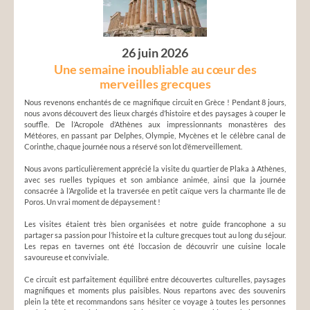
26 juin 2026
Une semaine inoubliable au cœur des
merveilles grecques
Nous revenons enchantés de ce magnifique circuit en Grèce ! Pendant 8 jours,
nous avons découvert des lieux chargés d’histoire et des paysages à couper le
souffle. De l’Acropole d’Athènes aux impressionnants monastères des
Météores, en passant par Delphes, Olympie, Mycènes et le célèbre canal de
Corinthe, chaque journée nous a réservé son lot d’émerveillement.
Nous avons particulièrement apprécié la visite du quartier de Plaka à Athènes,
avec ses ruelles typiques et son ambiance animée, ainsi que la journée
consacrée à l’Argolide et la traversée en petit caïque vers la charmante île de
Poros. Un vrai moment de dépaysement !
Les visites étaient très bien organisées et notre guide francophone a su
partager sa passion pour l’histoire et la culture grecques tout au long du séjour.
Les repas en tavernes ont été l’occasion de découvrir une cuisine locale
savoureuse et conviviale.
Ce circuit est parfaitement équilibré entre découvertes culturelles, paysages
magnifiques et moments plus paisibles. Nous repartons avec des souvenirs
plein la tête et recommandons sans hésiter ce voyage à toutes les personnes