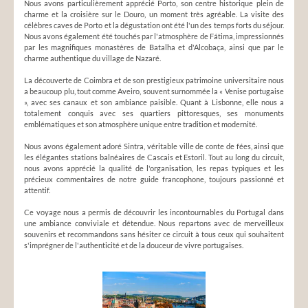
Nous avons particulièrement apprécié Porto, son centre historique plein de
charme et la croisière sur le Douro, un moment très agréable. La visite des
célèbres caves de Porto et la dégustation ont été l'un des temps forts du séjour.
Nous avons également été touchés par l'atmosphère de Fátima, impressionnés
par les magnifiques monastères de Batalha et d'Alcobaça, ainsi que par le
charme authentique du village de Nazaré.
La découverte de Coimbra et de son prestigieux patrimoine universitaire nous
a beaucoup plu, tout comme Aveiro, souvent surnommée la « Venise portugaise
», avec ses canaux et son ambiance paisible. Quant à Lisbonne, elle nous a
totalement conquis avec ses quartiers pittoresques, ses monuments
emblématiques et son atmosphère unique entre tradition et modernité.
Nous avons également adoré Sintra, véritable ville de conte de fées, ainsi que
les élégantes stations balnéaires de Cascais et Estoril. Tout au long du circuit,
nous avons apprécié la qualité de l'organisation, les repas typiques et les
précieux commentaires de notre guide francophone, toujours passionné et
attentif.
Ce voyage nous a permis de découvrir les incontournables du Portugal dans
une ambiance conviviale et détendue. Nous repartons avec de merveilleux
souvenirs et recommandons sans hésiter ce circuit à tous ceux qui souhaitent
s'imprégner de l'authenticité et de la douceur de vivre portugaises.