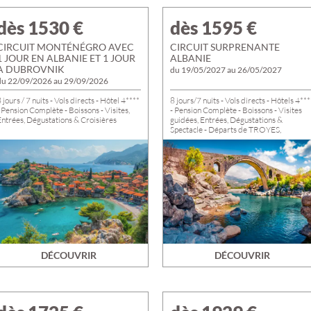
dès 1530
€
dès 1595
€
CIRCUIT MONTÉNÉGRO AVEC
CIRCUIT SURPRENANTE
1 JOUR EN ALBANIE ET 1 JOUR
ALBANIE
A DUBROVNIK
du 19/05/2027 au 26/05/2027
du 22/09/2026 au 29/09/2026
 jours / 7 nuits - Vols directs - Hôtel 4****
8 jours/7 nuits - Vols directs - Hôtels 4***
 Pension Complète - Boissons - Visites,
- Pension Complète - Boissons - Visites
Entrées, Dégustations & Croisières
guidées, Entrées, Dégustations &
Spectacle - Départs de TROYES,
ROMILLY et NOGENT
DÉCOUVRIR
DÉCOUVRIR