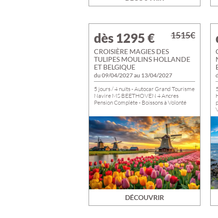
1515€
dès 1295
€
CROISIÈRE MAGIES DES
TULIPES MOULINS HOLLANDE
ET BELGIQUE
du 09/04/2027 au 13/04/2027
5 jours / 4 nuits - Autocar Grand Tourisme
5
Navire MS BEETHOVEN 4 Ancres
H
Pension Complète - Boissons à Volonté
V
Visites guidées, Entrées, Dégustations &
Soirée de Gala
DÉCOUVRIR