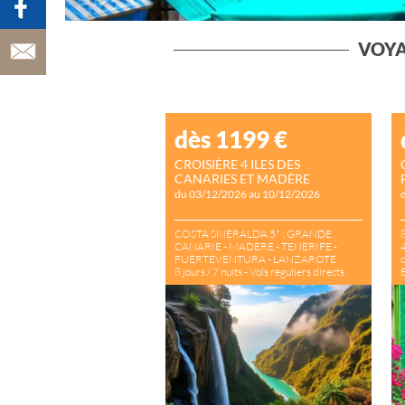
VATRY)
AUVERGNE
AÇORES
BAIE DE SOMM
VOYA
BALÉARES
BELGIQUE
BERLIN
BORDEAUX &
VIGNOBLE
dès 1199
€
BRADERIE DE L
BUDAPEST &
CROISIÈRE 4 ILES DES
HONGRIE
CANARIES ET MADÈRE
BULGARIE
du 03/12/2026 au 10/12/2026
CANARIES
CARNAVAL DE 
COSTA SMERALDA 5* : GRANDE
8
CARNAVAL DE
CANARIE - MADERE - TENERIFE -
4
VENISE
FUERTEVENTURA - LANZAROTE
c
CATALOGNE
8 jours / 7 nuits - Vols réguliers directs
E
Pension Complète - Boissons aux Buffet
CHAMPAGNE
Frais de services - Taxes Portuaires
CHYPRE
incluses
CHÂTEAUX DE 
LOIRE
CINQUE TERRE
COPENHAGUE
CORFOU
CORSE