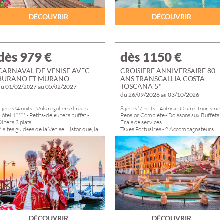
PROVENCE-ALP
CÔTE D'AZUR
DÉCOUVRIR
DÉCOUVRIR
ÎLE DE FRANCE
dès 979
€
dès 1150
€
CARNAVAL DE VENISE AVEC
CROISIERE ANNIVERSAIRE 80
BURANO ET MURANO
ANS TRANSGALLIA COSTA
TOSCANA 5*
du 01/02/2027 au 05/02/2027
du 26/09/2026 au 03/10/2026
 jours/4 nuits - Vols réguliers directs
8 jours/7 nuits - Autocar Grand Tourisme
ôtel 4**** - Petits-déjeuners buffet -
Pension Complète - Boissons aux Buffets 
îners 3 plats
Frais de services
isites guidées de la Venise Historique, la
Taxes Portuaires - 2 Accompagnateurs
enise Insolite, les Iles de la Lagune :
Transgallia - Salle privatisée avec Pianist
Murano et Burano - Pass Bus & Vaporetto
Cocktails et Canapés
 jours
Départs de NOGENT, ROMILLY et
Départs de TROYES, ROMILLY et
TROYES du 26/09 au 03/10/2026
NOGENT du 01 au 05/02/2027
DÉCOUVRIR
DÉCOUVRIR