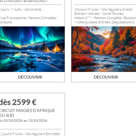
du 27/02/2027 au 06/03/2027
 jours / 7 nuits - Vols directs
10 jours/8 nuits - Vols réguliers directs
Entrée Montréal / Sortie Toronto
Club Francophone - Pension Complète -
Hôtels 3*** - Pension Complète - Boisson
Boissons
Visites guidées, Entrées, Dégustations &
éjour Multi-activités - Parc Aquatique
Croisières
Départs de TROYES, ROMILLY ET
NOGENT du 23/09/2026 au
02/10/2026
DÉCOUVRIR
DÉCOUVRIR
dès 2599
€
CIRCUIT MAGIES D'AFRIQUE
DU SUD
du 02/10/2026 au 13/10/2026
2 jours/9 nuits - Vols réguliers Emirates