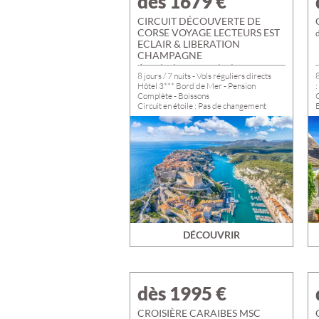
dès 1679
€
CIRCUIT DÉCOUVERTE DE
CORSE VOYAGE LECTEURS EST
ECLAIR & LIBERATION
CHAMPAGNE
du 10/10/2026 au 17/10/2026
8 jours / 7 nuits - Vols réguliers directs
8
Hôtel 3*** Bord de Mer - Pension
:
Complète - Boissons
C
Circuit en étoile : Pas de changement
E
d’hôtel
Visites guidées, Entrées, Croisière &
Soirée incluses
DÉCOUVRIR
dès 1995
€
CROISIÈRE CARAIBES MSC