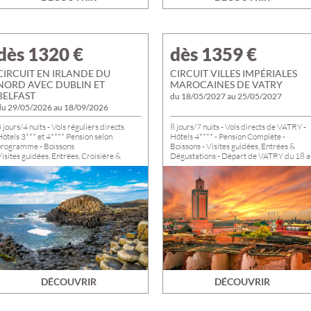
dès 1320
€
dès 1359
€
CIRCUIT EN IRLANDE DU
CIRCUIT VILLES IMPÉRIALES
NORD AVEC DUBLIN ET
MAROCAINES DE VATRY
BELFAST
du 18/05/2027 au 25/05/2027
du 29/05/2026 au 18/09/2026
 jours/4 nuits - Vols réguliers directs
8 jours/7 nuits - Vols directs de VATRY -
ôtels 3*** et 4**** Pension selon
Hôtels 4**** - Pension Complète -
programme - Boissons
Boissons - Visites guidées, Entrées &
isites guidées, Entrées, Croisière &
Dégustations - Départ de VATRY du 18 a
Dégustations
25/05/2027
Départs de PARIS du 26/05 au
18/09/2026. Départs possibles de
VOTRE DOMICILE : nous consulter
DÉCOUVRIR
DÉCOUVRIR