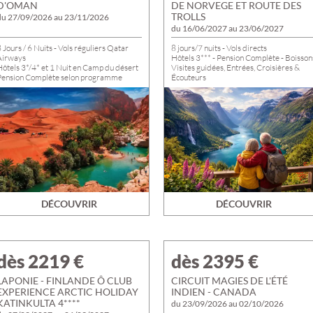
D'OMAN
DE NORVEGE ET ROUTE DES
TROLLS
du 27/09/2026 au 23/11/2026
du 16/06/2027 au 23/06/2027
 Jours / 6 Nuits - Vols réguliers Qatar
8 jours/7 nuits - Vols directs
Airways
Hôtels 3*** - Pension Complète - Boisson
Hôtels 3*/4* et 1 Nuit en Camp du désert
Visites guidées, Entrées, Croisières &
Pension Complète selon programme
Écouteurs
Départs de TROYES, ROMILLY et
isites guidées, Entrées, Dégustations,
NOGENT
Croisières & Excursions 4x4 incluses
DÉCOUVRIR
DÉCOUVRIR
dès 2219
€
dès 2395
€
LAPONIE - FINLANDE Ô CLUB
CIRCUIT MAGIES DE L'ÉTÉ
EXPERIENCE ARCTIC HOLIDAY
INDIEN - CANADA
KATINKULTA 4****
du 23/09/2026 au 02/10/2026