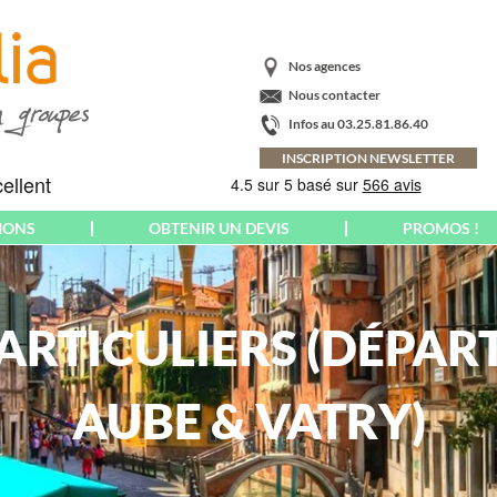
Nos agences
Nous contacter
Infos au 03.25.81.86.40
INSCRIPTION NEWSLETTER
IONS
OBTENIR UN DEVIS
PROMOS !
AMÉRIQUE
CRÈTE
PARIS
ARGENTINE
ARTICULIERS (DÉPAR
ECOSSE
PAYS BALTES
BAHAMAS
EMILIE-ROMAGNE
PAYS BASQUE
BRÉSIL
ESPAGNE
PAYS DE GALLES
CANADA
EUROPA-PARK
CORNOUAILLES
COLOMBIE
AUBE & VATRY)
FLORENCE
POLOGNE
COSTA RICA
FLORIADE
PONTS MAI-JUIN
CUBA
EXPOSITION
PORT AVENTURA
EQUATEUR &
FRANCE
PORTUGAL
GALAPAGOS
YROL
FUERTEVENTURA
POUILLES
ETATS-UNIS US