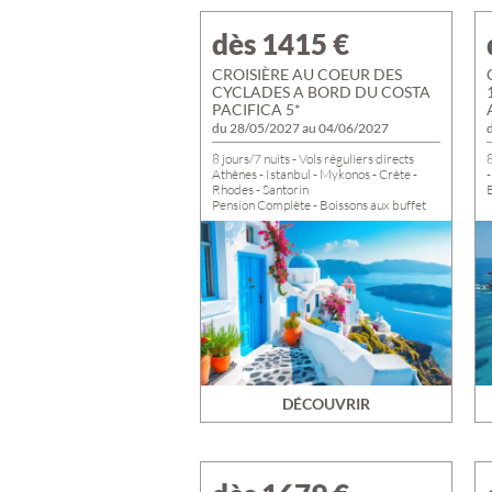
dès 1415
€
CROISIÈRE AU COEUR DES
CYCLADES A BORD DU COSTA
PACIFICA 5*
du 28/05/2027 au 04/06/2027
8 jours/7 nuits - Vols réguliers directs
8
Athènes - Istanbul - Mykonos - Crète -
-
Rhodes - Santorin
Pension Complète - Boissons aux buffet
Transferts - Frais de services - Taxes
Portuaires incluses
Départs de TROYES, ROMILLY et
NOGENT du 28/05 au 04/06/2027
DÉCOUVRIR