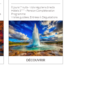
8 jours/7 nuits - Vols réguliers directs
Hôtels 3*** - Pension Complète selon
s
Programme
Visites guidées, Entrées & Dégustations
Départs de VOTRE AÉROPORT du
13/05 au 23/09/2026. Départs possibles
de VOTRE DOMICILE : nous consulter
DÉCOUVRIR