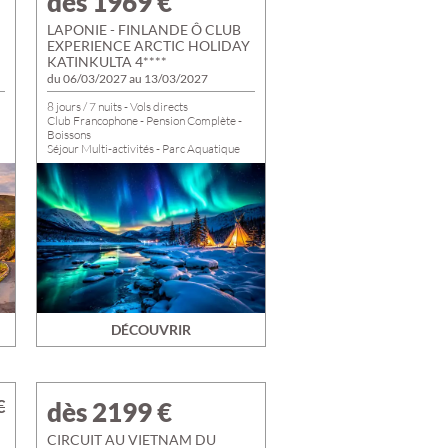
dès 1969
€
LAPONIE - FINLANDE Ô CLUB
EXPERIENCE ARCTIC HOLIDAY
KATINKULTA 4****
du 06/03/2027 au 13/03/2027
8 jours / 7 nuits - Vols directs
Club Francophone - Pension Complète -
Boissons
Séjour Multi-activités - Parc Aquatique
DÉCOUVRIR
€
dès 2199
€
CIRCUIT AU VIETNAM DU