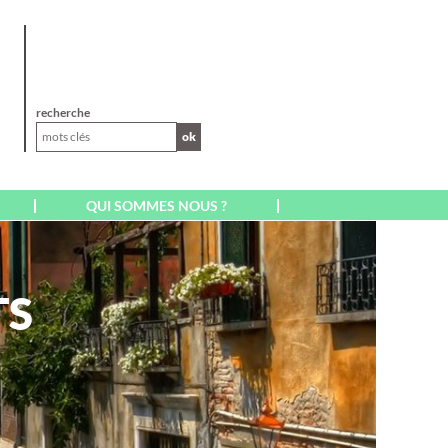
XL
recherche
ok
QUI SOMMES NOUS ?
AFRIQUE
AFRIQUE DU SUD
TS
CAP VERT SAL BOA
VISTA
EGYPTE
ILE MAURICE
ILE DE LA RÉUNION
KENYA
MADAGASCAR
MAROC
A
MARRAKECH