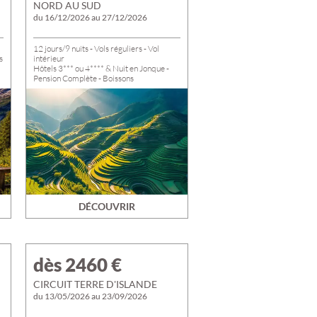
NORD AU SUD
du 16/12/2026 au 27/12/2026
12 jours/9 nuits - Vols réguliers - Vol
s
intérieur
Hôtels 3*** ou 4**** & Nuit en Jonque -
Pension Complète - Boissons
Visites, Entrées, Croisières, Dégustations
& Spectacles
Départs de TROYES, ROMILLY et
NOGENT du 16/11 au 27/11/2026
DÉCOUVRIR
dès 2460
€
CIRCUIT TERRE D'ISLANDE
du 13/05/2026 au 23/09/2026