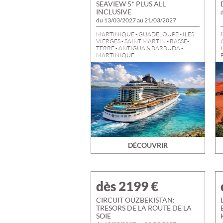
SEAVIEW 5* PLUS ALL
INCLUSIVE
du 13/03/2027 au 21/03/2027
MARTINIQUE - GUADELOUPE - ILES
8
VIERGES - SAINT MARTIN - BASSE-
TERRE - ANTIGUA & BARBUDA -
MARTINIQUE
8 jours / 7 nuits - Vols réguliers directs
Pension Complète - Formule All Inclusive
V
Tout Volonté
Frais de services - Taxes Portuaires
incluses
DÉCOUVRIR
dès 2199
€
CIRCUIT OUZBEKISTAN:
TRESORS DE LA ROUTE DE LA
SOIE