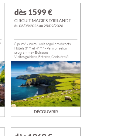
dès 1599
€
CIRCUIT MAGIES D'IRLANDE
du 08/05/2026 au 25/09/2026
*
8 jours/ 7 nuits - Vols réguliers directs
Hôtels 3*** et 4**** - Pension selon
programme - Boissons
Visites guidées, Entrées, Croisière &
Dégustations
Départs de Paris du 08/05 au
25/09/2026. Départs possibles de
VOTRE DOMICILE : nous consulter
DÉCOUVRIR