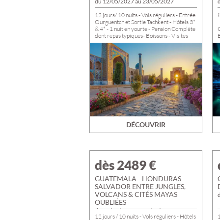
du 12/05/2027 au 23/05/2027
12 jours/ 10 nuits - Vols réguliers - Entrée
8
Ourguentch et Sortie Tachkent - Hôtels 3*
& 4* - 1 nuit en yourte - Pension Complète
dont repas typiques- Boissons - Visites
guidées, Entrées, Dégustations &
S
Spectacles - Départs de TROYES,
ROMILLY et NOGENT
DÉCOUVRIR
dès 2489
€
GUATEMALA - HONDURAS -
SALVADOR ENTRE JUNGLES,
VOLCANS & CITÉS MAYAS
OUBLIÉES
du 19/01/2027 au 30/01/2027
12 jours / 10 nuits - Vols réguliers - Hôtels
1