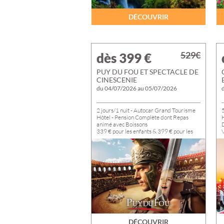
CROATIE
DÉCOUVRIR
529€
dès 399
€
PUY DU FOU ET SPECTACLE DE
CINESCENIE
du 04/07/2026 au 05/07/2026
2 jours/1 nuit - Autocar Grand Tourisme
5
Hôtel - Pension Complète dont Repas
H
animé avec Boissons
D
339 € pour les enfants & 399 € pour les
V
adultes
V
Départ de TROYES du 04/07 au
05/07/2026
5
DÉCOUVRIR