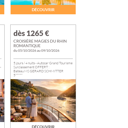
ES-
DÉCOUVRIR
dès 1265
€
CROISIÈRE MAGIES DU RHIN
ROMANTIQUE
du 05/10/2026 au 09/10/2026
5 jours / 4 nuits - Autocar Grand Tourisme
-
Surclassement OFFERT :
Bateau MS GERARD SCHMITTER
5*****
e,
Pension Complète - Boissons à Volonté
Visites guidées, Entrées, Dégustations &
Soirée de Gala
DÉCOUVRIR