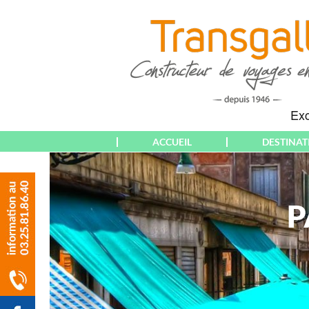
ACCUEIL
DESTINAT
THÉMATIQUES
EUROPE
WEEK-END &
ALBANIE
COURT SÉJOUR
ALGARVE
P
SÉJOUR
ALLEMAGNE
CIRCUIT
ALSACE
CROISIÈRE
AMNEVILLE
RANDONNÉE
AMSTERDAM
PARTICULIERS
ANDALOUSIE
(DÉPARTS PARIS)
ANGLETERRE
PARTICULIERS
ATHÈNES
(DÉPARTS AUBE &
AUTRICHE & T