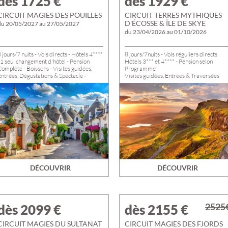
dès 1725
€
dès 1929
€
CIRCUIT MAGIES DES POUILLES
CIRCUIT TERRES MYTHIQUES
D’ÉCOSSE & ÎLE DE SKYE
du 20/05/2027 au 27/05/2027
du 23/04/2026 au 01/10/2026
 jours/7 nuits - Vols directs - Hôtels 4****
8 jours/7nuits - Vols réguliers directs
 1 seul changement d'hôtel - Pension
Hôtels 3*** et 4**** - Pension selon
omplète - Boissons - Visites guidées,
Programme
ntrées, Dégustations & Spectacle -
Visites guidées, Entrées & Traversées
Départs de TROYES, ROMILLY et
Départs de PARIS du 23/04 au
NOGENT du 20 au 27/05/2027
01/10/2026. Départs possibles de
VOTRE DOMICILE : nous consulter.
DÉCOUVRIR
DÉCOUVRIR
2525
dès 2099
€
dès 2155
€
CIRCUIT MAGIES DU SULTANAT
CIRCUIT MAGIES DES FJORDS