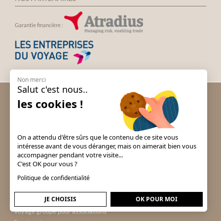
Garantie financière :
Non merci
Salut c'est nous..
Voyage groupe Andalousie
les cookies !
Voyage groupe Espagne
Voyage groupe Irlande
Voyage groupe Italie
On a attendu d'être sûrs que le contenu de ce site vous
Voyage groupe Londres
intéresse avant de vous déranger, mais on aimerait bien vous
accompagner pendant votre visite...
Voyage groupe Portugal
C'est OK pour vous ?
Voyage groupe Prague & Tchéquie
Politique de confidentialité
Voyage groupe Puy du Fou
Voyage groupe pour comités
JE CHOISIS
OK POUR MOI
d'entreprise
Voyage groupe pour associations