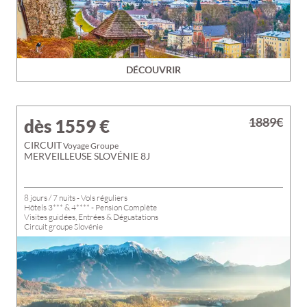
DÉCOUVRIR
1889€
dès 1559
€
CIRCUIT
Voyage Groupe
MERVEILLEUSE SLOVÉNIE 8J
8 jours / 7 nuits - Vols réguliers
Hôtels 3*** & 4**** - Pension Complète
Visites guidées, Entrées & Dégustations
Circuit groupe Slovénie