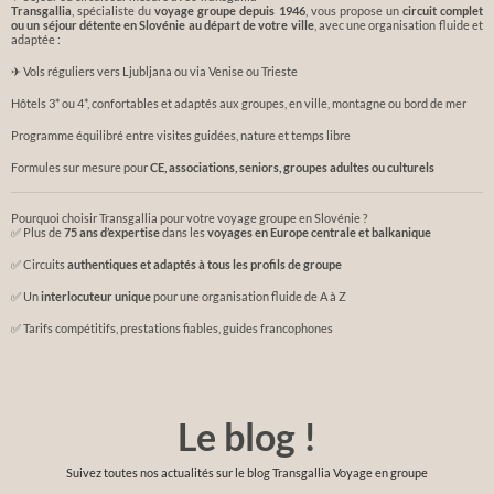
Transgallia
, spécialiste du
voyage groupe depuis 1946
, vous propose un
circuit complet
ou un séjour détente en Slovénie au départ de votre ville
, avec une organisation fluide et
adaptée :
✈ Vols réguliers vers Ljubljana ou via Venise ou Trieste
Hôtels 3* ou 4*, confortables et adaptés aux groupes, en ville, montagne ou bord de mer
Programme équilibré entre visites guidées, nature et temps libre
Formules sur mesure pour
CE, associations, seniors, groupes adultes ou culturels
Pourquoi choisir Transgallia pour votre voyage groupe en Slovénie ?
✅ Plus de
75 ans d’expertise
dans les
voyages en Europe centrale et balkanique
✅ Circuits
authentiques et adaptés à tous les profils de groupe
✅ Un
interlocuteur unique
pour une organisation fluide de A à Z
✅ Tarifs compétitifs, prestations fiables, guides francophones
Le blog !
Suivez toutes nos actualités sur le blog Transgallia Voyage en groupe