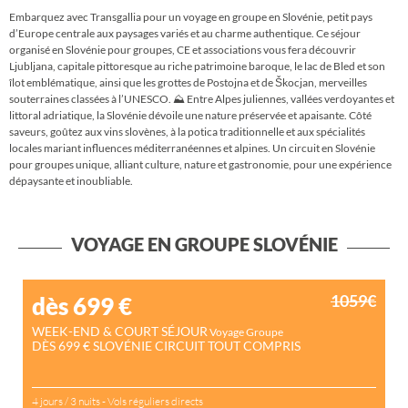
Embarquez avec Transgallia pour un voyage en groupe en Slovénie, petit pays
d’Europe centrale aux paysages variés et au charme authentique. Ce séjour
organisé en Slovénie pour groupes, CE et associations vous fera découvrir
Ljubljana, capitale pittoresque au riche patrimoine baroque, le lac de Bled et son
îlot emblématique, ainsi que les grottes de Postojna et de Škocjan, merveilles
souterraines classées à l’UNESCO. ⛰ Entre Alpes juliennes, vallées verdoyantes et
littoral adriatique, la Slovénie dévoile une nature préservée et apaisante. Côté
saveurs, goûtez aux vins slovènes, à la potica traditionnelle et aux spécialités
locales mariant influences méditerranéennes et alpines. Un circuit en Slovénie
pour groupes unique, alliant culture, nature et gastronomie, pour une expérience
dépaysante et inoubliable.
VOYAGE EN GROUPE SLOVÉNIE
1059€
dès 699
€
WEEK-END & COURT SÉJOUR
Voyage Groupe
DÈS 699 € SLOVÉNIE CIRCUIT TOUT COMPRIS
4 jours / 3 nuits - Vols réguliers directs