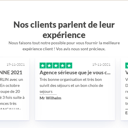
Nos clients parlent de leur
expérience
Nous faisons tout notre possible pour vous fournir la meilleure
expérience client ! Vos avis nous sont précieux.
-2021
19-11-2021
21
Agence sérieuse que je vous conseille
c un
Très bonne organisation et très bon
Voyage en 
re
suivit des séjours et un bon choix de
Dubai duran
20
sejours
reporté d’u
ite à
sanitaires
Mr Wilhelm
très bien p
A:
madame LE
Eric
disponibilit
impliquée, 
visas, des t