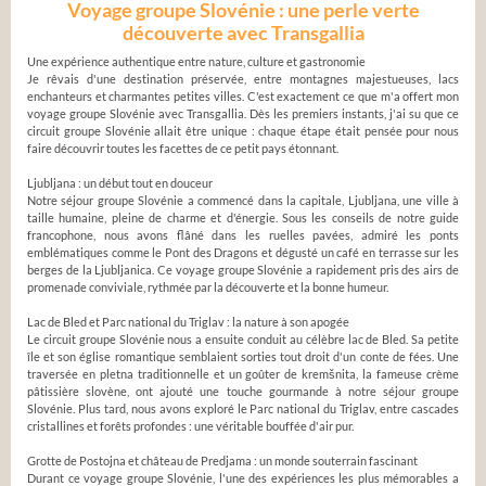
Voyage groupe Slovénie : une perle verte
découverte avec Transgallia
Une expérience authentique entre nature, culture et gastronomie
Je rêvais d'une destination préservée, entre montagnes majestueuses, lacs
enchanteurs et charmantes petites villes. C'est exactement ce que m'a offert mon
voyage groupe Slovénie avec Transgallia. Dès les premiers instants, j'ai su que ce
circuit groupe Slovénie allait être unique : chaque étape était pensée pour nous
faire découvrir toutes les facettes de ce petit pays étonnant.
Ljubljana : un début tout en douceur
Notre séjour groupe Slovénie a commencé dans la capitale, Ljubljana, une ville à
taille humaine, pleine de charme et d'énergie. Sous les conseils de notre guide
francophone, nous avons flâné dans les ruelles pavées, admiré les ponts
emblématiques comme le Pont des Dragons et dégusté un café en terrasse sur les
berges de la Ljubljanica. Ce voyage groupe Slovénie a rapidement pris des airs de
promenade conviviale, rythmée par la découverte et la bonne humeur.
Lac de Bled et Parc national du Triglav : la nature à son apogée
Le circuit groupe Slovénie nous a ensuite conduit au célèbre lac de Bled. Sa petite
île et son église romantique semblaient sorties tout droit d'un conte de fées. Une
traversée en pletna traditionnelle et un goûter de kremšnita, la fameuse crème
pâtissière slovène, ont ajouté une touche gourmande à notre séjour groupe
Slovénie. Plus tard, nous avons exploré le Parc national du Triglav, entre cascades
cristallines et forêts profondes : une véritable bouffée d'air pur.
Grotte de Postojna et château de Predjama : un monde souterrain fascinant
Durant ce voyage groupe Slovénie, l'une des expériences les plus mémorables a