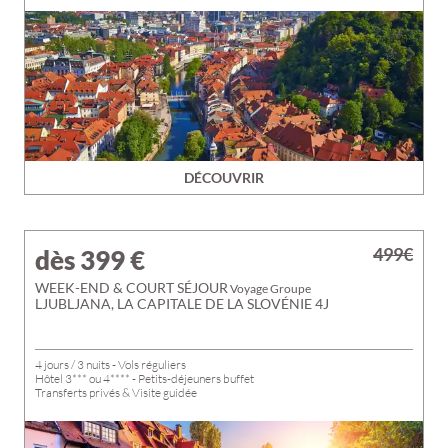
DÉCOUVRIR
499€
dès 399
€
WEEK-END & COURT SÉJOUR
Voyage Groupe
LJUBLJANA, LA CAPITALE DE LA SLOVÉNIE 4J
4 jours / 3 nuits - Vols réguliers
Hôtel 3*** ou 4**** - Petits-déjeuners buffet
Transferts privés & Visite guidée