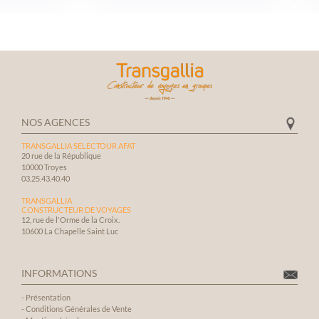
es.
exigences a
L’hôtel, le
chauffeur de
s.
visites orga
vraiment b
vivement l’
toute son é
particuliè
NOS AGENCES
qui a perm
TRANSGALLIA SELECTOUR AFAT
familial en
20 rue de la République
inoubliabl
10000 Troyes
03.25.43.40.40
TRANSGALLIA
CONSTRUCTEUR DE VOYAGES
12, rue de l'Orme de la Croix.
10600 La Chapelle Saint Luc
INFORMATIONS
-
Présentation
-
Conditions Générales de Vente