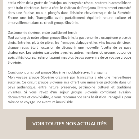
été la visite de la grotte de Postojna, un incroyable réseau souterrain accessible en
petit train électrique. Juste à côté, le château de Predjama, littéralement encastré
dans une falaise, nous a plongés dans l’histoire chevaleresque de la Slovénie.
Encore une fois, Transgallia avait parfaitement équilibré nature, culture et
émerveillement dans ce circuit groupe Slovénie.
Gastronomie slovène : entre tradition et terroir
Tout au long de notre séjour groupe Slovénie, la gastronomie a occupé une place de
choix. Entre les plats de gibier, les fromages d’alpage et les vins locaux délicieux,
chaque repas était l'occasion de découvrir une nouvelle facette de ce pays
chaleureux. Les soirées partagées avec les autres membres du groupe, autour de
spécialités locales, resteront parmi mes plus beaux souvenirs de ce voyage groupe
Slovénie.
Conclusion : un circuit groupe Slovénie inoubliable avec Transgallia
Mon voyage groupe Slovénie organisé par Transgallia a été une merveilleuse
surprise. Ce circuit groupe Slovénie m’a offert une immersion profonde dans un
pays authentique, entre nature préservée, patrimoine culturel et traditions
vivantes. Si vous rêvez d'un séjour groupe Slovénie combinant évasion,
découvertes et convivialité, je vous recommande sans hésitation Transgallia pour
faire de ce voyage une aventure inoubliable.
VOIR TOUTES NOS ACTUALITÉS