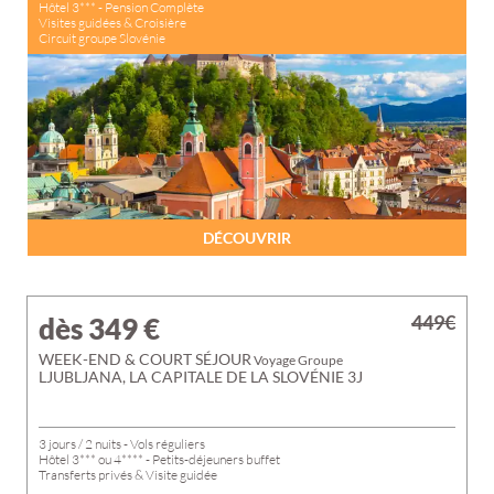
Hôtel 3*** - Pension Complète
Visites guidées & Croisière
Circuit groupe Slovénie
DÉCOUVRIR
449€
dès 349
€
WEEK-END & COURT SÉJOUR
Voyage Groupe
LJUBLJANA, LA CAPITALE DE LA SLOVÉNIE 3J
3 jours / 2 nuits - Vols réguliers
Hôtel 3*** ou 4**** - Petits-déjeuners buffet
Transferts privés & Visite guidée