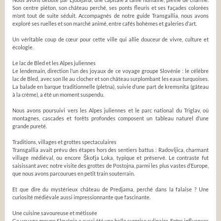
Son centre piéton, son château perché, ses ponts fleuris et ses façades colorées
m’ont tout de suite séduit. Accompagnés de notre guide Transgallia, nous avons
exploré ses ruelles et son marché animé, entre cafés bohèmes et galeries d’art.
Un véritable coup de cœur pour cette ville qui allie douceur de vivre, culture et
écologie.
Le lac de Bled et les Alpes juliennes
Le lendemain, direction l’un des joyaux de ce voyage groupe Slovénie : le célèbre
lac de Bled, avec son île au clocher et son château surplombant les eaux turquoises.
La balade en barque traditionnelle (pletna), suivie d’une part de kremsnita (gâteau
à la crème), a été un moment suspendu.
Nous avons poursuivi vers les Alpes juliennes et le parc national du Triglav, où
montagnes, cascades et forêts profondes composent un tableau naturel d’une
grande pureté.
Traditions, villages et grottes spectaculaires
Transgallia avait prévu des étapes hors des sentiers battus : Radovljica, charmant
village médiéval, ou encore Škofja Loka, typique et préservé. Le contraste fut
saisissant avec notre visite des grottes de Postojna, parmi les plus vastes d’Europe,
que nous avons parcourues en petit train souterrain.
Et que dire du mystérieux château de Predjama, perché dans la falaise ? Une
curiosité médiévale aussi impressionnante que fascinante.
Une cuisine savoureuse et métissée
Ce voyage groupe Slovénie a aussi été une belle surprise culinaire. Entre influences