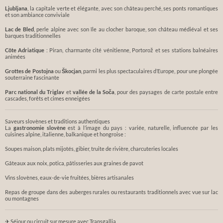
Ljubljana
, la capitale verte et élégante, avec son château perché, ses ponts romantiques
et son ambiance conviviale
Lac de Bled
, perle alpine avec son île au clocher baroque, son château médiéval et ses
barques traditionnelles
Côte Adriatique
: Piran, charmante cité vénitienne, Portorož et ses stations balnéaires
animées
Grottes de Postojna
ou
Škocjan
, parmi les plus spectaculaires d’Europe, pour une plongée
souterraine fascinante
Parc national du Triglav
et
vallée de la Soča
, pour des paysages de carte postale entre
cascades, forêts et cimes enneigées
Saveurs slovènes et traditions authentiques
La
gastronomie slovène
est à l’image du pays : variée, naturelle, influencée par les
cuisines alpine, italienne, balkanique et hongroise :
Soupes maison, plats mijotés, gibier, truite de rivière, charcuteries locales
Gâteaux aux noix, potica, pâtisseries aux graines de pavot
Vins slovènes, eaux-de-vie fruitées, bières artisanales
Repas de groupe dans des auberges rurales ou restaurants traditionnels avec vue sur lac
ou montagnes
✈ Séjour ou circuit sur mesure avec Transgallia