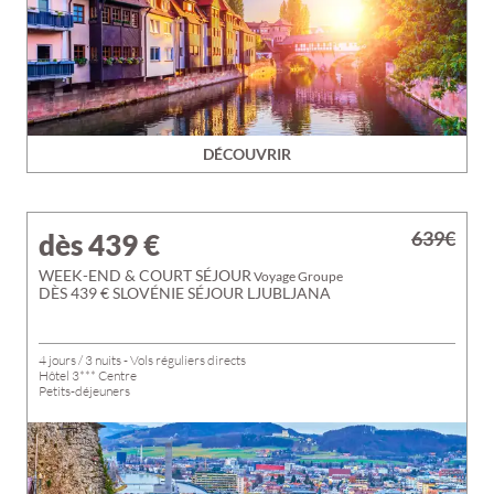
DÉCOUVRIR
639€
dès 439
€
WEEK-END & COURT SÉJOUR
Voyage Groupe
DÈS 439 € SLOVÉNIE SÉJOUR LJUBLJANA
4 jours / 3 nuits - Vols réguliers directs
Hôtel 3*** Centre
Petits-déjeuners