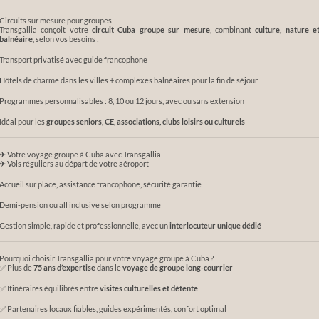
Circuits sur mesure pour groupes
Transgallia conçoit votre
circuit Cuba groupe sur mesure
, combinant
culture, nature e
balnéaire
, selon vos besoins :
Transport privatisé avec guide francophone
Hôtels de charme dans les villes + complexes balnéaires pour la fin de séjour
Programmes personnalisables : 8, 10 ou 12 jours, avec ou sans extension
Idéal pour les
groupes seniors, CE, associations, clubs loisirs ou culturels
✈ Votre voyage groupe à Cuba avec Transgallia
✈ Vols réguliers au départ de votre aéroport
Accueil sur place, assistance francophone, sécurité garantie
Demi-pension ou all inclusive selon programme
Gestion simple, rapide et professionnelle, avec un
interlocuteur unique dédié
Pourquoi choisir Transgallia pour votre voyage groupe à Cuba ?
✅ Plus de
75 ans d’expertise
dans le
voyage de groupe long-courrier
✅ Itinéraires équilibrés entre
visites culturelles et détente
✅ Partenaires locaux fiables, guides expérimentés, confort optimal