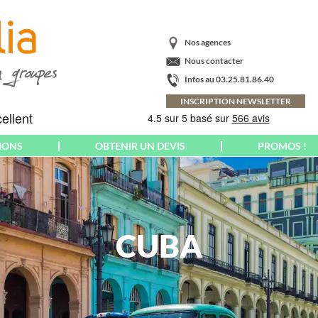
Nos agences
Nous contacter
Infos au 03.25.81.86.40
INSCRIPTION NEWSLETTER
IONS
OBTENIR UN DEVIS
PROMOS !
AMÉRIQUE
CRÈTE
PARIS
ARGENTINE
ECOSSE
PAYS BALTES
BAHAMAS
EMILIE-ROMAGNE
PAYS BASQUE
BRÉSIL
CUBA
ESPAGNE
PAYS DE GALLES
CANADA
EUROPA-PARK
CORNOUAILLES
COLOMBIE
FLORENCE
POLOGNE
COSTA RICA
FLORIADE
PONTS MAI-JUIN
CUBA
EXPOSITION
PORT AVENTURA
EQUATEUR &
FRANCE
PORTUGAL
GALAPAGOS
YROL
FUERTEVENTURA
POUILLES
ETATS-UNIS US