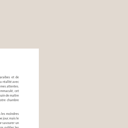
araïbes et de
u réalité avec
 mes attentes.
immaculé, cet
 main de maître
notre chambre
s les moindres
e jour, mais le
ur savourer un
ans oublier les