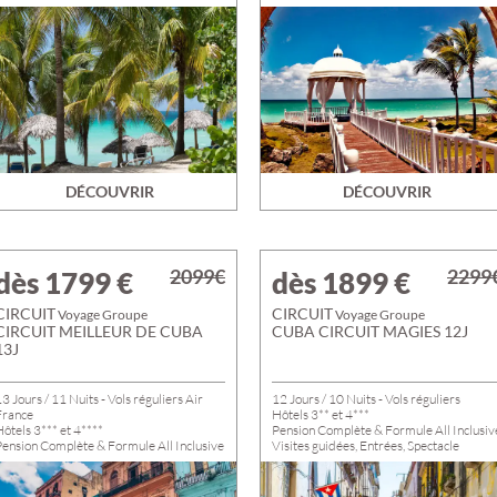
Formule All Inclusive à Varadero
DÉCOUVRIR
DÉCOUVRIR
2099€
2299
dès 1799
€
dès 1899
€
CIRCUIT
CIRCUIT
Voyage Groupe
Voyage Groupe
CIRCUIT MEILLEUR DE CUBA
CUBA CIRCUIT MAGIES 12J
13J
3 Jours / 11 Nuits - Vols réguliers Air
12 Jours / 10 Nuits - Vols réguliers
France
Hôtels 3** et 4***
ôtels 3*** et 4****
Pension Complète & Formule All Inclusiv
Pension Complète & Formule All Inclusive
Visites guidées, Entrées, Spectacle
isites guidées, Entrées, Spectacle