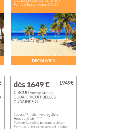
Club Lookea Cayo Santa Maria 4****
ES-
Formule Tout à Volonté 24h/24
DÉCOUVRIR
€
1949€
dès 1649
€
CIRCUIT
Voyage Groupe
À
CUBA CIRCUIT BELLES
CUBAINES 9J
9 Jours / 7 Nuits - Vols réguliers
Hôtels et Club 4****
Pension Complète pendant le circuit
Formule All Inclusive pendant le séjour