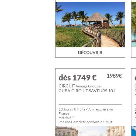
DÉCOUVRIR
1989€
dès 1749
€
CIRCUIT
Voyage Groupe
CUBA CIRCUIT SAVEURS 10J
10 Jours / 8 Nuits - Vols réguliers Air
1
France
Hôtels 3***
H
Pension Complète pendant le circuit
V