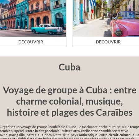
DÉCOUVRIR
DÉCOUVRIR
Cuba
Voyage de groupe à Cuba : entre
charme colonial, musique,
histoire et plages des Caraïbes
Organisez un
voyage de groupe inoubliable à Cuba
, île fascinante et chaleureuse, où le
temp
semble suspendu entre héritage colonial, culture afro-caribéenne et ambiance festive
.
Avec Transgallia, partez à la découverte d’un
pays authentique
, entre
circuit culturel à L
Havane et Trinidad
et
séjour balnéaire sur les plages de Varadero ou de Cayo Santa Maria
.