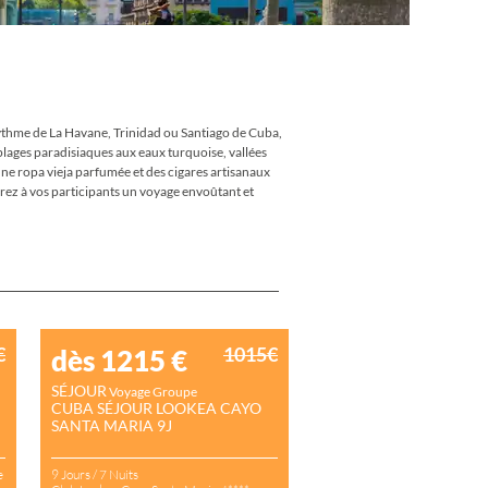
SÉNÉGAL
TANZANIE
TUNISIE
ZANZIBAR
ASIE
rythme de La Havane, Trinidad ou Santiago de Cuba,
ARMÉNIE
 plages paradisiaques aux eaux turquoise, vallées
BIRMANIE
ne ropa vieja parfumée et des cigares artisanaux
CAMBODGE
rez à vos participants un voyage envoûtant et
CHINE
DUBAÏ
GÉORGIE
INDE
MTÉ
INDONÉSIE
IRAN
E-
ISRAEL
JAPON
€
1015€
dès 1215
€
JORDANIE
ANCE
OMAN
SÉJOUR
Voyage Groupe
OUZBÉKISTAN
CUBA SÉJOUR LOOKEA CAYO
SRI LANKA
SANTA MARIA 9J
THAÏLANDE
VIETNAM
e
9 Jours / 7 Nuits
IRE