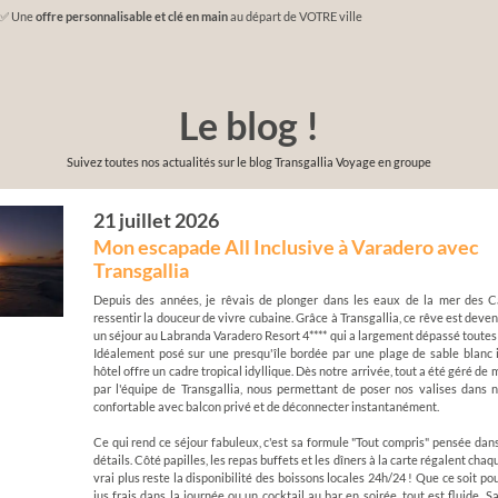
✅ Une
offre personnalisable et clé en main
au départ de VOTRE ville
Le blog !
Suivez toutes nos actualités sur le blog Transgallia Voyage en groupe
21 juillet 2026
Mon escapade All Inclusive à Varadero avec
Transgallia
Depuis des années, je rêvais de plonger dans les eaux de la mer des C
ressentir la douceur de vivre cubaine. Grâce à Transgallia, ce rêve est deven
un séjour au Labranda Varadero Resort 4**** qui a largement dépassé toutes
Idéalement posé sur une presqu'île bordée par une plage de sable blanc 
hôtel offre un cadre tropical idyllique. Dès notre arrivée, tout a été géré de
par l'équipe de Transgallia, nous permettant de poser nos valises dans 
confortable avec balcon privé et de déconnecter instantanément.
Ce qui rend ce séjour fabuleux, c'est sa formule "Tout compris" pensée dan
détails. Côté papilles, les repas buffets et les dîners à la carte régalent chaqu
vrai plus reste la disponibilité des boissons locales 24h/24 ! Que ce soit po
jus frais dans la journée ou un cocktail au bar en soirée, tout est fluide. S