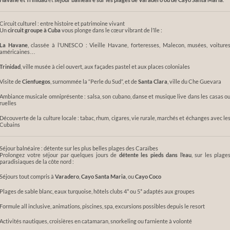
Circuit culturel : entre histoire et patrimoine vivant
Un
circuit groupe à Cuba
vous plonge dans le cœur vibrant de l’île :
La Havane
, classée à l’UNESCO : Vieille Havane, forteresses, Malecon, musées, voiture
américaines…
Trinidad
, ville musée à ciel ouvert, aux façades pastel et aux places coloniales
Visite de
Cienfuegos
, surnommée la “Perle du Sud”, et de
Santa Clara
, ville du Che Guevara
Ambiance musicale omniprésente : salsa, son cubano, danse et musique live dans les casas o
ruelles
Découverte de la culture locale : tabac, rhum, cigares, vie rurale, marchés et échanges avec le
Cubains
Séjour balnéaire : détente sur les plus belles plages des Caraïbes
Prolongez votre séjour par quelques jours de
détente les pieds dans l’eau
, sur les plage
paradisiaques de la côte nord :
Séjours tout compris à
Varadero
,
Cayo Santa Maria
, ou
Cayo Coco
Plages de sable blanc, eaux turquoise, hôtels clubs 4* ou 5* adaptés aux groupes
Formule all inclusive, animations, piscines, spa, excursions possibles depuis le resort
Activités nautiques, croisières en catamaran, snorkeling ou farniente à volonté