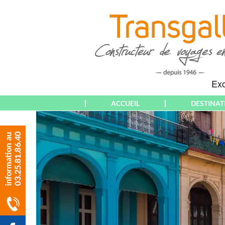
ACCUEIL
DESTINAT
THÉMATIQUES
EUROPE
WEEK-END &
ALBANIE
COURT SÉJOUR
ALGARVE
SÉJOUR
ALLEMAGNE
CIRCUIT
ALSACE
CROISIÈRE
AMNEVILLE
RANDONNÉE
AMSTERDAM
PARTICULIERS
ANDALOUSIE
(DÉPARTS PARIS)
ANGLETERRE
PARTICULIERS
ATHÈNES
(DÉPARTS AUBE &
AUTRICHE & T