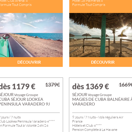
Hôtel Club Arenal 4****
Hôtel Sol Palmeras 4****
PROVENCE-ALP
Formule Tout Compris
Formule Tout Compris
CÔTE D'AZUR
ÎLE DE FRANCE
DÉCOUVRIR
DÉCOUVRIR
1379€
1669
dès 1179
€
dès 1369
€
SÉJOUR
SÉJOUR
Voyage Groupe
Voyage Groupe
CUBA SÉJOUR LOOKEA
MAGIES DE CUBA BALNÉAIRE 
PENINSULA VARADERO 9J
VARADERO
 jours / 7 nuits
9 Jours / 7 Nuits - Vols réguliers Air
Club Lookea Peninsula Varadero 4****
France
en Formule Tout à Volonté 24h/24
Hôtels et Club 4****
Pension Complète à La Havane