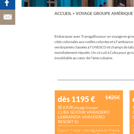
VATRY)
AUVERGNE
AÇORES
ACCUEIL
>
VOYAGE GROUPE AMÉRIQUE
BAIE DE SOMM
BALÉARES
BELGIQUE
BERLIN
BORDEAUX &
Embarquez avec Transgallia pour un voyage en group
VIGNOBLE
cités coloniales aux ruelles colorées et à l’ambianc
BRADERIE DE L
verdoyantes classées à l’UNESCO et champs de tabac
BUDAPEST &
mondialement réputés. Un circuit à Cuba pour group
HONGRIE
inoubliable au cœur de l’âme cubaine.
BULGARIE
CANARIES
CARNAVAL DE 
CARNAVAL DE
VENISE
CATALOGNE
CHAMPAGNE
1425€
dès 1195
€
CHYPRE
CHÂTEAUX DE 
SÉJOUR
Voyage Groupe
LOIRE
CUBA SÉJOUR VARADERO
CINQUE TERRE
LABRANDA VARADERO
COPENHAGUE
RESORT 9J
CORFOU
8 jours / 7 nuits - Vols réguliers Air France
9
CORSE