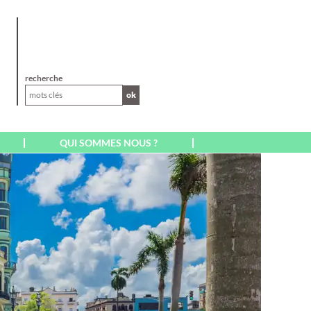
XL
recherche
ok
QUI SOMMES NOUS ?
AFRIQUE
AFRIQUE DU SUD
CAP VERT SAL BOA
VISTA
EGYPTE
ILE MAURICE
ILE DE LA RÉUNION
KENYA
MADAGASCAR
MAROC
A
MARRAKECH