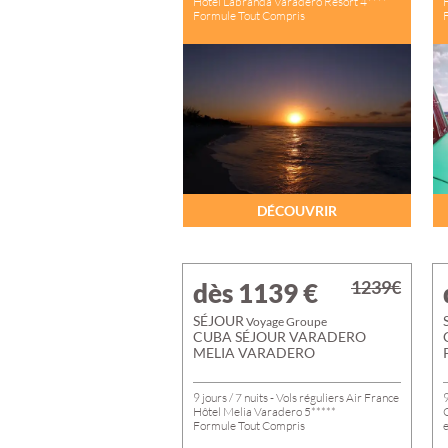
Hôtel Labranda Varadero Resort 4****
CROATIE
Formule Tout Compris
DÉCOUVRIR
1239€
dès 1139
€
SÉJOUR
Voyage Groupe
CUBA SÉJOUR VARADERO
MELIA VARADERO
9 jours / 7 nuits - Vols réguliers Air France
9
Hôtel Melia Varadero 5*****
Formule Tout Compris