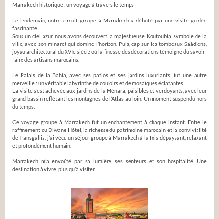
Marrakech historique : un voyage à travers le temps
Le lendemain, notre circuit groupe à Marrakech a débuté par une visite guidée
fascinante.
Sous un ciel azur, nous avons découvert la majestueuse Koutoubia, symbole de la
ville, avec son minaret qui domine l’horizon. Puis, cap sur les tombeaux Saâdiens,
joyau architectural du XVIe siècle où la finesse des décorations témoigne du savoir-
faire des artisans marocains.
Le Palais de la Bahia, avec ses patios et ses jardins luxuriants, fut une autre
merveille : un véritable labyrinthe de couloirs et de mosaïques éclatantes.
La visite s’est achevée aux jardins de la Ménara, paisibles et verdoyants, avec leur
grand bassin reflétant les montagnes de l’Atlas au loin. Un moment suspendu hors
du temps.
Ce voyage groupe à Marrakech fut un enchantement à chaque instant. Entre le
raffinement du Diwane Hôtel, la richesse du patrimoine marocain et la convivialité
de Transgallia, j’ai vécu un séjour groupe à Marrakech à la fois dépaysant, relaxant
et profondément humain.
Marrakech m’a envoûté par sa lumière, ses senteurs et son hospitalité. Une
destination à vivre, plus qu’à visiter.