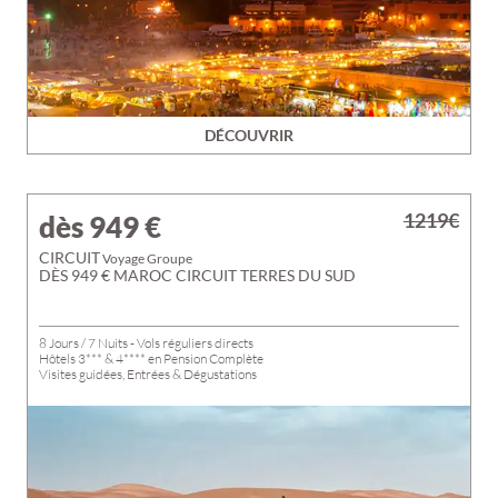
DÉCOUVRIR
1219€
dès 949
€
CIRCUIT
Voyage Groupe
DÈS 949 € MAROC CIRCUIT TERRES DU SUD
8 Jours / 7 Nuits - Vols réguliers directs
Hôtels 3*** & 4**** en Pension Complète
Visites guidées, Entrées & Dégustations