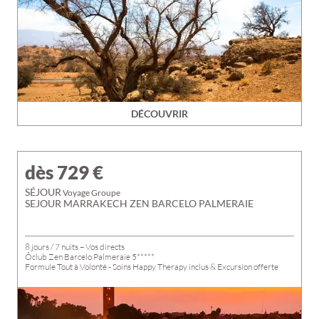
DÉCOUVRIR
dès 729
€
SÉJOUR
Voyage Groupe
SEJOUR MARRAKECH ZEN BARCELO PALMERAIE
8 jours / 7 nuits – Vos directs
Ôclub Zen Barcelo Palmeraie 5*****
Formule Tout à Volonté - Soins Happy Therapy inclus & Excursion offerte