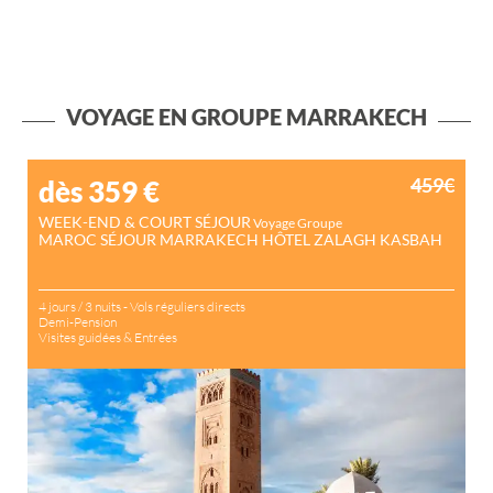
VOYAGE EN GROUPE MARRAKECH
459€
dès 359
€
WEEK-END & COURT SÉJOUR
Voyage Groupe
MAROC SÉJOUR MARRAKECH HÔTEL ZALAGH KASBAH
4 jours / 3 nuits - Vols réguliers directs
Demi-Pension
Visites guidées & Entrées