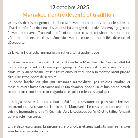
17 octobre 2025
Marrakech, entre détente et tradition.
Je rêvais depuis longtemps de découvrir Marrakech, cette ville où le sable du
désert se mêle à la douceur des jardins et à la magie des souks. Mon voyage groupe
à Marrakech avec Transgallia m’a offert bien plus qu’un simple séjour : une
véritable immersion dans l’âme du Maroc, entre authenticité, détente et
découverte.
Le Diwane Hôtel : charme marocain et hospitalité authentique
Situé en plein cœur de Guéliz, la Ville Nouvelle de Marrakech, le Diwane Hôtel fut
mon cocon pendant tout mon séjour groupe à Marrakech. À peine arrivé, l’accueil
chaleureux du personnel et le parfum envoûtant du thé à la menthe m’ont plongé
dans une atmosphère de sérénité.
Le décor, inspiré du plus pur artisanat marocain,zelliges colorés, marbre et
mosaïques,m’a immédiatement séduit. Ma chambre, spacieuse et lumineuse, offrait
tout le confort moderne tout en gardant ce cachet oriental si apaisant.
Le soir, j’aimais me détendre au bar Le Suffren, ou savourer une pizza sur la terrasse
panoramique avec vue sur les toits de Marrakech. Le restaurant proposait une
cuisine internationale raffinée, mais c’est le couscous parfumé et le tajine fondant
qui ont volé mon cœur.
Entre deux excursions, la piscine et le piano-bar étaient parfaits pour se relaxer
sous le soleil ocre de la ville.