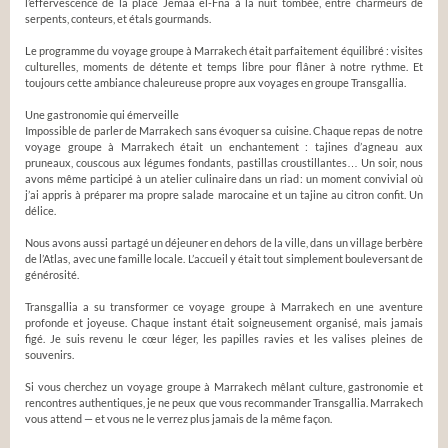
l’effervescence de la place Jemaa el-Fna à la nuit tombée, entre charmeurs de
serpents, conteurs, et étals gourmands.
Le programme du voyage groupe à Marrakech était parfaitement équilibré : visites
culturelles, moments de détente et temps libre pour flâner à notre rythme. Et
toujours cette ambiance chaleureuse propre aux voyages en groupe Transgallia.
Une gastronomie qui émerveille
Impossible de parler de Marrakech sans évoquer sa cuisine. Chaque repas de notre
voyage groupe à Marrakech était un enchantement : tajines d’agneau aux
pruneaux, couscous aux légumes fondants, pastillas croustillantes… Un soir, nous
avons même participé à un atelier culinaire dans un riad : un moment convivial où
j’ai appris à préparer ma propre salade marocaine et un tajine au citron confit. Un
délice.
Nous avons aussi partagé un déjeuner en dehors de la ville, dans un village berbère
de l’Atlas, avec une famille locale. L’accueil y était tout simplement bouleversant de
générosité.
Transgallia a su transformer ce voyage groupe à Marrakech en une aventure
profonde et joyeuse. Chaque instant était soigneusement organisé, mais jamais
figé. Je suis revenu le cœur léger, les papilles ravies et les valises pleines de
souvenirs.
Si vous cherchez un voyage groupe à Marrakech mêlant culture, gastronomie et
rencontres authentiques, je ne peux que vous recommander Transgallia. Marrakech
vous attend — et vous ne le verrez plus jamais de la même façon.