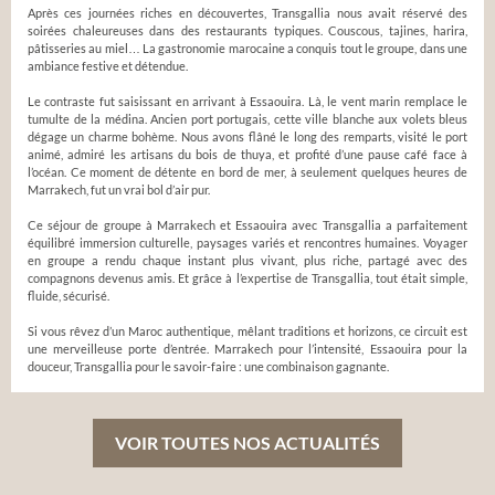
Après ces journées riches en découvertes, Transgallia nous avait réservé des
soirées chaleureuses dans des restaurants typiques. Couscous, tajines, harira,
pâtisseries au miel… La gastronomie marocaine a conquis tout le groupe, dans une
ambiance festive et détendue.
Le contraste fut saisissant en arrivant à Essaouira. Là, le vent marin remplace le
tumulte de la médina. Ancien port portugais, cette ville blanche aux volets bleus
dégage un charme bohème. Nous avons flâné le long des remparts, visité le port
animé, admiré les artisans du bois de thuya, et profité d’une pause café face à
l’océan. Ce moment de détente en bord de mer, à seulement quelques heures de
Marrakech, fut un vrai bol d’air pur.
Ce séjour de groupe à Marrakech et Essaouira avec Transgallia a parfaitement
équilibré immersion culturelle, paysages variés et rencontres humaines. Voyager
en groupe a rendu chaque instant plus vivant, plus riche, partagé avec des
compagnons devenus amis. Et grâce à l’expertise de Transgallia, tout était simple,
fluide, sécurisé.
Si vous rêvez d’un Maroc authentique, mêlant traditions et horizons, ce circuit est
une merveilleuse porte d’entrée. Marrakech pour l’intensité, Essaouira pour la
douceur, Transgallia pour le savoir-faire : une combinaison gagnante.
VOIR TOUTES NOS ACTUALITÉS