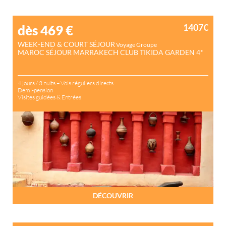
1407€
dès 469
€
WEEK-END & COURT SÉJOUR
Voyage Groupe
MAROC SÉJOUR MARRAKECH CLUB TIKIDA GARDEN 4*
4 jours / 3 nuits – Vols réguliers directs
Demi-pension
Visites guidées & Entrées
DÉCOUVRIR