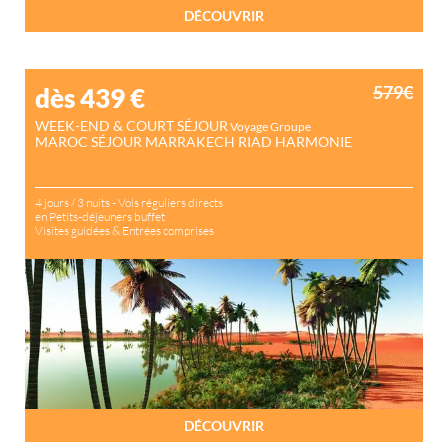
DÉCOUVRIR
579€
dès 439
€
WEEK-END & COURT SÉJOUR
Voyage Groupe
MAROC SÉJOUR MARRAKECH RIAD HARMONIE
4 jours / 3 nuits - Vols réguliers directs
en Petits-déjeuners buffet
Visites guidées & Entrées comprises
DÉCOUVRIR