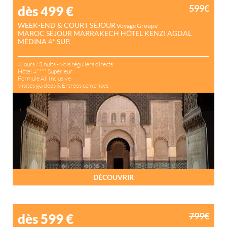
599€
dès 499
€
WEEK-END & COURT SÉJOUR
Voyage Groupe
MAROC SÉJOUR MARRAKECH HÔTEL KENZI AGDAL
MÉDINA 4* SUP.
4 jours / 3 nuits - Vols réguliers directs
Hôtel 4**** Supérieur
Formule All Inclusive
Visites guidées & Entrées comprises
DÉCOUVRIR
799€
dès 599
€