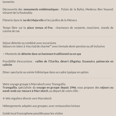
tanneries
Découverte des
monuments emblématiques
: Palais de la Bahia, Medersa Ben Youssef,
minaret de la Koutoubia
Flânerie dans le
Jardin Majorelle
et les jardins de la Ménara
Temps libre sur la
place Jemaa el-Fna
: charmeurs de serpents, musiciens, stands de
cuisine de rue
Séjour détente ou combiné avec excursions
Séjours en
hôtel 3
, 4
ou riad de charme** avec formule demi-pension ou all inclusive
‍♀ Moments de
détente dans un hammam traditionnel ou en spa
Possibilité d'excursions :
vallée de l’Ourika
,
désert d’Agafay
,
Essaouira
,
palmeraie en
calèche
Dîner-spectacle ou soirée folklorique dans un cadre typique en option
Votre voyage groupe à Marrakech avec Transgallia
Transgallia
, spécialiste du
voyage en groupe depuis 1946
, vous propose des
séjours ou
week-ends sur mesure à Marrakech
, au départ de votre ville :
✈ Vols réguliers directs vers Marrakech
Hébergements adaptés aux groupes, avec restauration incluse
Guide local francophone possible pour les visites