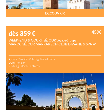
DÉCOUVRIR
459€
dès 359
€
WEEK-END & COURT SÉJOUR
Voyage Groupe
MAROC SÉJOUR MARRAKECH CLUB DIWANE & SPA 4*
4 jours / 3 nuits - Vols réguliers directs
Demi-Pension
Visites guidées & Entrées