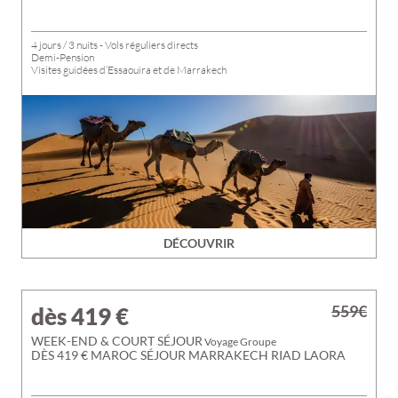
4 jours / 3 nuits - Vols réguliers directs
Demi-Pension
Visites guidées d’Essaouira et de Marrakech
DÉCOUVRIR
559€
dès 419
€
WEEK-END & COURT SÉJOUR
Voyage Groupe
DÈS 419 € MAROC SÉJOUR MARRAKECH RIAD LAORA