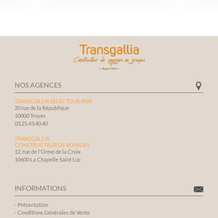
visas, des tests, des diffé
exigences administratives
L’hôtel, le guide francoph
chauffeur de bus, le bus, l
visites organisées, le timi
vraiment bien passé Je r
vivement l’agence Transga
toute son équipe mais pl
particulièrement madam
NOS AGENCES
qui a permis de rendre c
TRANSGALLIA SELECTOUR AFAT
familial encore plus intér
20 rue de la République
inoubliable
10000 Troyes
03.25.43.40.40
TRANSGALLIA
CONSTRUCTEUR DE VOYAGES
12, rue de l'Orme de la Croix.
10600 La Chapelle Saint Luc
INFORMATIONS
-
Présentation
-
Conditions Générales de Vente