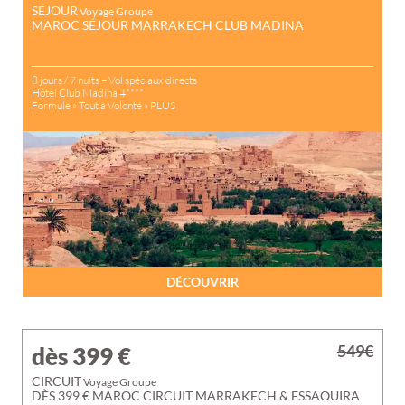
SÉJOUR
Voyage Groupe
MAROC SÉJOUR MARRAKECH CLUB MADINA
8 jours / 7 nuits – Vol spéciaux directs
Hôtel Club Madina 4****
Formule « Tout à Volonté » PLUS
DÉCOUVRIR
549€
dès 399
€
CIRCUIT
Voyage Groupe
DÈS 399 € MAROC CIRCUIT MARRAKECH & ESSAOUIRA