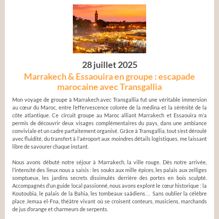
28 juillet 2025
Marrakech & Essaouira en groupe : escapade
marocaine avec Transgallia
Mon voyage de groupe à Marrakech avec Transgallia fut une véritable immersion
au cœur du Maroc, entre l’effervescence colorée de la médina et la sérénité de la
côte atlantique. Ce circuit groupe au Maroc alliant Marrakech et Essaouira m’a
permis de découvrir deux visages complémentaires du pays, dans une ambiance
conviviale et un cadre parfaitement organisé. Grâce à Transgallia, tout s’est déroulé
avec fluidité, du transfert à l’aéroport aux moindres détails logistiques, me laissant
libre de savourer chaque instant.
Nous avons débuté notre séjour à Marrakech, la ville rouge. Dès notre arrivée,
l’intensité des lieux nous a saisis : les souks aux mille épices, les palais aux zelliges
somptueux, les jardins secrets dissimulés derrière des portes en bois sculpté.
Accompagnés d’un guide local passionné, nous avons exploré le cœur historique : la
Koutoubia, le palais de la Bahia, les tombeaux saâdiens… Sans oublier la célèbre
place Jemaa el-Fna, théâtre vivant où se croisent conteurs, musiciens, marchands
de jus d’orange et charmeurs de serpents.