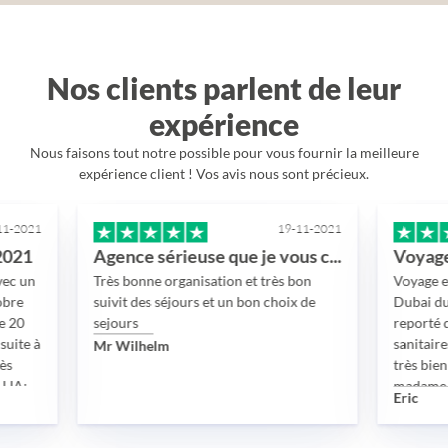
Nos clients parlent de leur
expérience
Nous faisons tout notre possible pour vous fournir la meilleure
expérience client ! Vos avis nous sont précieux.
19-11-2021
Agence sérieuse que je vous conseille
rès bonne organisation et très bon
Voyage en groupe de 16 c
uivit des séjours et un bon choix de
Dubai durant 7 jours Ce 
ejours
reporté d’une année pour 
sanitaires mondialement 
r Wilhelm
très bien passé grâce et s
madame LEAUX Elise D’
Eric
disponibilité sans faille, 
impliquée, tant sur les o