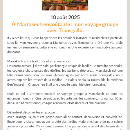
10 août 2025
✈ Marrakech envoûtante : mon voyage groupe
avec Transgallia
Il y a des lieux qui vous happent dès les premiers instants. Marrakech fait partie de
ceux-là. Mon voyage groupe à Marrakech avec Transgallia a été une véritable
immersion sensorielle, culturelle et humaine. Une expérience inoubliable au cœur
du Maroc.
Marrakech, entre traditions et effervescence
Dès notre arrivée, j’ai été saisi par l’énergie unique de la ville. Le tumulte des souks,
les couleurs chatoyantes des étoffes, les parfums d’épices… Marrakech est une
fête permanente pour les sens. Accompagnés par notre guide Transgallia, nous
avons exploré les trésors de la médina : le Palais Bahia, la Koutoubia, la medersa
Ben Youssef… Chaque lieu était une plongée dans l’histoire marocaine.
Mais ce qui a vraiment marqué ce voyage groupe à Marrakech, ce sont les
échanges humains. Que ce soit avec les artisans, les commerçants ou nos hôtes
dans un riad traditionnel, chaque rencontre était sincère et chaleureuse.
Détente et découvertes en groupe
Avec Transgallia, tout est pensé pour allier confort, découverte et convivialité.
Entre deux visites, nous avons profité des jardins Majorelle, havre de paix coloré
autrefois propriété d’Yves Saint Laurent. Une pause idéale avant de plonger dans