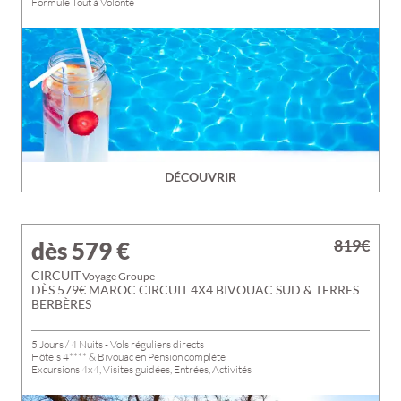
Formule Tout à Volonté
DÉCOUVRIR
819€
dès 579
€
CIRCUIT
Voyage Groupe
DÈS 579€ MAROC CIRCUIT 4X4 BIVOUAC SUD & TERRES
BERBÈRES
5 Jours / 4 Nuits - Vols réguliers directs
Hôtels 4**** & Bivouac en Pension complète
Excursions 4x4, Visites guidées, Entrées, Activités