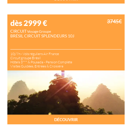
3745€
dès 2999
€
CIRCUIT
Voyage Groupe
BRÉSIL CIRCUIT SPLENDEURS 10J
10j/7n - Vols réguliers Air France
Circuit groupe Brésil
Hôtels 3*** & Pousada - Pension Complète
Visites Guidées, Entrées & Croisière
DÉCOUVRIR