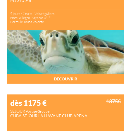
PLAYACAR
9 jours / 7 nuits - Vols réguliers
Hôtel Allegro Playacar 4****
Formule Tout à Volonté
DÉCOUVRIR
1375€
dès 1175
€
SÉJOUR
Voyage Groupe
CUBA SÉJOUR LA HAVANE CLUB ARENAL