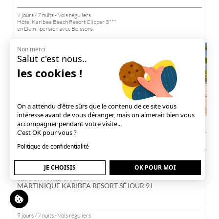
9 jours / 7 nuits - Vols réguliers
Hôtel Karibea Beach Resort Clipper 3***
en Demi-pension avec Boissons
Non merci
Salut c'est nous..
les cookies !
On a attendu d'être sûrs que le contenu de ce site vous
intéresse avant de vous déranger, mais on aimerait bien vous
accompagner pendant votre visite...
DÉCOUVRIR
C'est OK pour vous ?
Politique de confidentialité
1269€
dès 1069
€
JE CHOISIS
OK POUR MOI
SÉJOUR
Voyage Groupe
MARTINIQUE KARIBEA RESORT SÉJOUR 9J
9 jours / 7 nuits - Vols réguliers