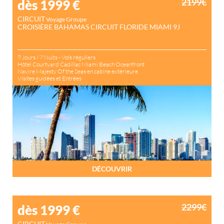
2199€
dès 1999
€
CIRCUIT
Voyage Groupe
CROISIÈRE BAHAMAS CIRCUIT FLORIDE MIAMI 9J
9 Jours / 7 Nuits - Vols réguliers
Hôtel Courtyard Cadillac Miami Beach Oceanfront
Navire Majesty Of the Seas en cabine extérieure
Visites guidées et Entrées
DÉCOUVRIR
2299€
dès 1999
€
CIRCUIT