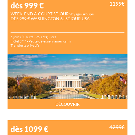
1199€
dès 999
€
WEEK-END & COURT SÉJOUR
Voyage Groupe
DÈS 999 € WASHINGTON 6J SÉJOUR USA
5 jours / 3 nuits - Vols réguliers
Hôtel 3*** - Petits-déjeuners américains
Transferts privatifs
DÉCOUVRIR
1299€
dès 1099
€