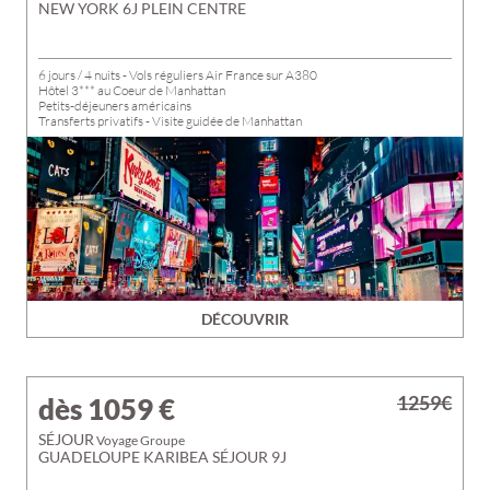
NEW YORK 6J PLEIN CENTRE
6 jours / 4 nuits - Vols réguliers Air France sur A380
Hôtel 3*** au Coeur de Manhattan
Petits-déjeuners américains
Transferts privatifs - Visite guidée de Manhattan
DÉCOUVRIR
1259€
dès 1059
€
SÉJOUR
Voyage Groupe
GUADELOUPE KARIBEA SÉJOUR 9J