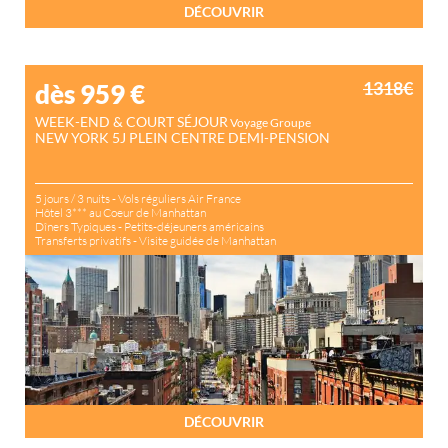
DÉCOUVRIR
1318€
dès 959
€
WEEK-END & COURT SÉJOUR
Voyage Groupe
NEW YORK 5J PLEIN CENTRE DEMI-PENSION
5 jours / 3 nuits - Vols réguliers Air France
Hôtel 3*** au Coeur de Manhattan
Dîners Typiques - Petits-déjeuners américains
Transferts privatifs - Visite guidée de Manhattan
DÉCOUVRIR