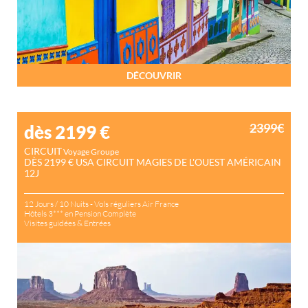
DÉCOUVRIR
2399€
dès 2199
€
CIRCUIT
Voyage Groupe
DÈS 2199 € USA CIRCUIT MAGIES DE L'OUEST AMÉRICAIN
12J
12 Jours / 10 Nuits - Vols réguliers Air France
Hôtels 3*** en Pension Complète
Visites guidées & Entrées