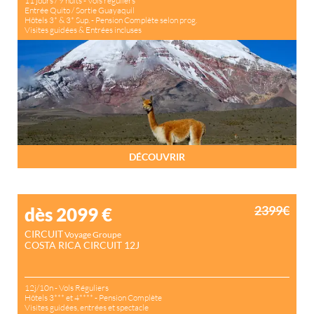
11 jours / 9 nuits - Vols réguliers
Entrée Quito / Sortie Guayaquil
Hôtels 3* & 3* Sup. - Pension Complète selon prog.
Visites guidées & Entrées incluses
Circuit groupe Equateur
DÉCOUVRIR
2399€
dès 2099
€
CIRCUIT
Voyage Groupe
COSTA RICA CIRCUIT 12J
12j/10n - Vols Réguliers
Hôtels 3*** et 4**** - Pension Complète
Visites guidées, entrées et spectacle