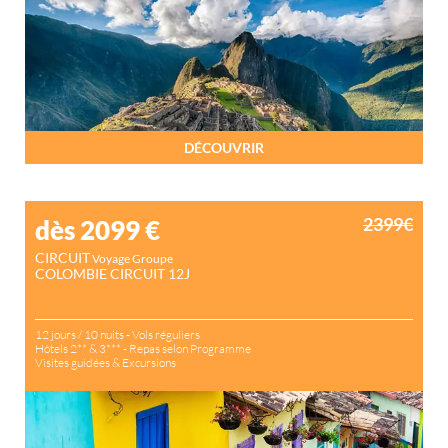
DÉCOUVRIR
2399€
dès 2099
€
CIRCUIT
Voyage Groupe
COLOMBIE CIRCUIT 12J
12 jours / 10 nuits - Vols réguliers
Hôtels 2** & 3*** - Repas selon Programme
Visites guidées & Excursions