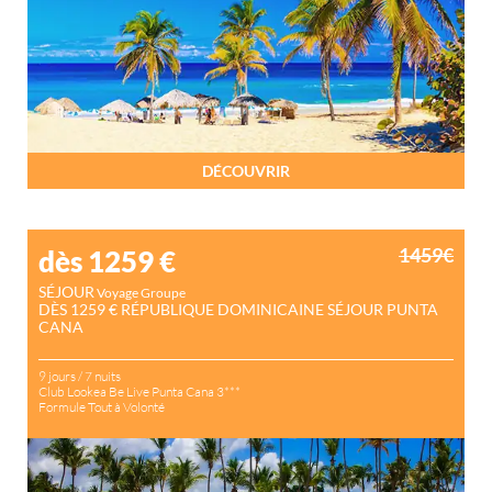
DÉCOUVRIR
1459€
dès 1259
€
SÉJOUR
Voyage Groupe
DÈS 1259 € RÉPUBLIQUE DOMINICAINE SÉJOUR PUNTA
CANA
9 jours / 7 nuits
Club Lookea Be Live Punta Cana 3***
Formule Tout à Volonté