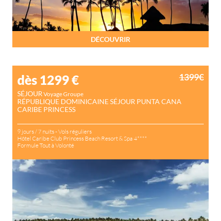
DÉCOUVRIR
1399€
dès 1299
€
SÉJOUR
Voyage Groupe
RÉPUBLIQUE DOMINICAINE SÉJOUR PUNTA CANA
CARIBE PRINCESS
9 jours / 7 nuits - Vols réguliers
Hôtel Caribe Club Princess Beach Resort & Spa 4****
Formule Tout à Volonté