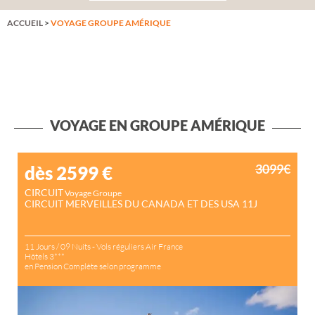
ACCUEIL
>
VOYAGE GROUPE AMÉRIQUE
VOYAGE EN GROUPE AMÉRIQUE
3099€
dès 2599
€
CIRCUIT
Voyage Groupe
CIRCUIT MERVEILLES DU CANADA ET DES USA 11J
11 Jours / 09 Nuits - Vols réguliers Air France
Hôtels 3***
en Pension Complète selon programme