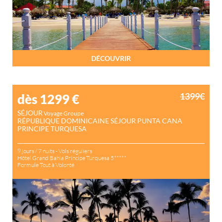
DÉCOUVRIR
1399€
dès 1299
€
SÉJOUR
Voyage Groupe
RÉPUBLIQUE DOMINICAINE SÉJOUR PUNTA CANA
PRINCIPE TURQUESA
9 jours / 7 nuits - Vols réguliers
Hôtel Grand Bahia Principe Turquesa 5*****
Formule Tout à Volonté