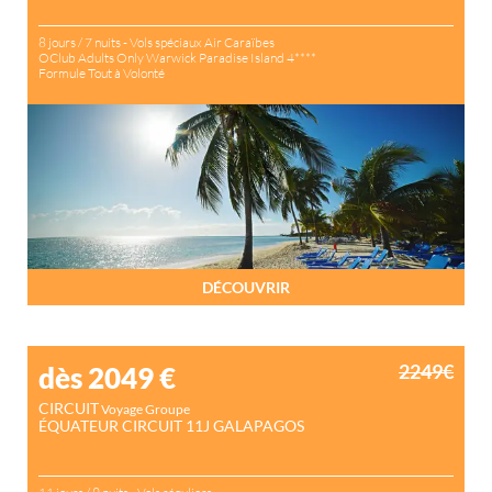
8 jours / 7 nuits - Vols spéciaux Air Caraïbes
OClub Adults Only Warwick Paradise Island 4****
Formule Tout à Volonté
DÉCOUVRIR
2249€
dès 2049
€
CIRCUIT
Voyage Groupe
ÉQUATEUR CIRCUIT 11J GALAPAGOS