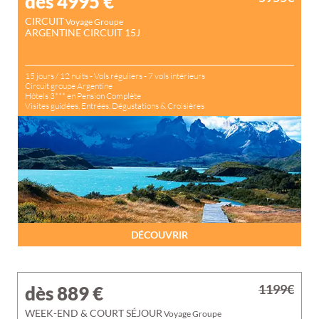
dès 4995
€
CIRCUIT
Voyage Groupe
ARGENTINE CIRCUIT 15J
15 jours / 12 nuits - Vols réguliers - 7 vols intérieurs
Circuit groupe Argentine
Hôtels 3*** en Pension Complète
Visites guidées, Entrées, Dégustations & Croisières
DÉCOUVRIR
1199€
dès 889
€
WEEK-END & COURT SÉJOUR
Voyage Groupe