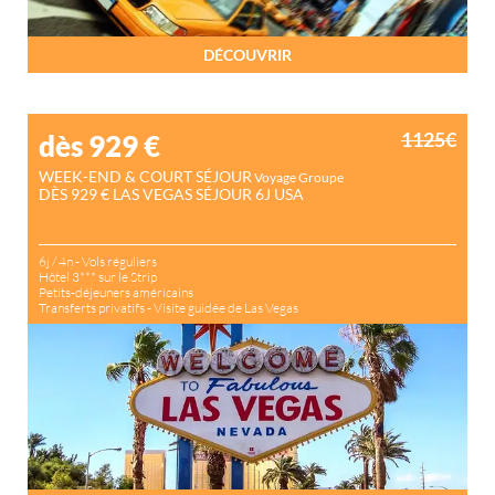
DÉCOUVRIR
1125€
dès 929
€
WEEK-END & COURT SÉJOUR
Voyage Groupe
DÈS 929 € LAS VEGAS SÉJOUR 6J USA
6j / 4n - Vols réguliers
Hôtel 3*** sur le Strip
Petits-déjeuners américains
Transferts privatifs - Visite guidée de Las Vegas