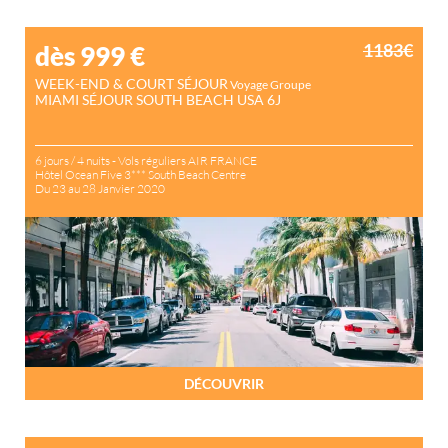
1183€
dès 999
€
WEEK-END & COURT SÉJOUR
Voyage Groupe
MIAMI SÉJOUR SOUTH BEACH USA 6J
6 jours / 4 nuits - Vols réguliers AIR FRANCE
Hôtel Ocean Five 3*** South Beach Centre
Du 23 au 28 Janvier 2020
DÉCOUVRIR