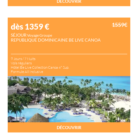
DÉCOUVRIR
1559€
dès 1359
€
SÉJOUR
Voyage Groupe
REPUBLIQUE DOMINICAINE BE LIVE CANOA
9 Jours / 7 Nuits
Vols réguliers
Hôtel Be Live Collection Canoa 4* Sup.
Formule All Inclusive
DÉCOUVRIR