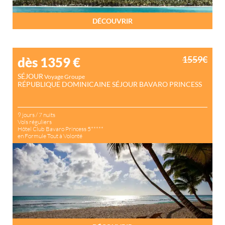
DÉCOUVRIR
1559€
dès 1359
€
SÉJOUR
Voyage Groupe
RÉPUBLIQUE DOMINICAINE SÉJOUR BAVARO PRINCESS
9 jours / 7 nuits
Vols réguliers
Hôtel Club Bavaro Princess 5*****
en Formule Tout à Volonté