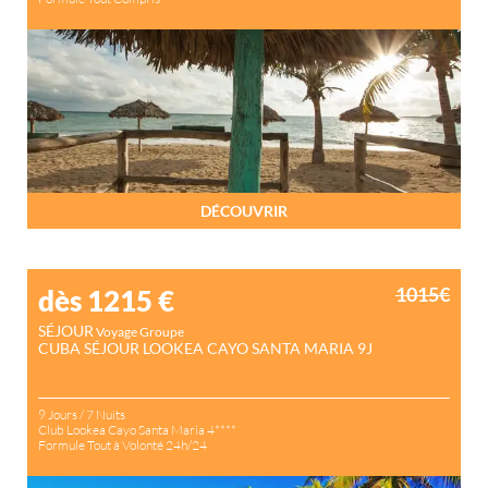
DÉCOUVRIR
1015€
dès 1215
€
SÉJOUR
Voyage Groupe
CUBA SÉJOUR LOOKEA CAYO SANTA MARIA 9J
9 Jours / 7 Nuits
Club Lookea Cayo Santa Maria 4****
Formule Tout à Volonté 24h/24