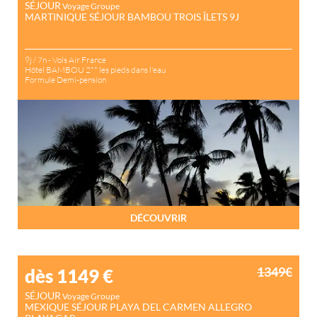
SÉJOUR
Voyage Groupe
MARTINIQUE SÉJOUR BAMBOU TROIS ÎLETS 9J
9j / 7n - Vols Air France
Hôtel BAMBOU 2** les pieds dans l'eau
Formule Demi-pension
DÉCOUVRIR
1349€
dès 1149
€
SÉJOUR
Voyage Groupe
MEXIQUE SÉJOUR PLAYA DEL CARMEN ALLEGRO