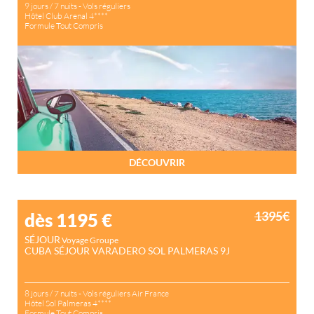
9 jours / 7 nuits - Vols réguliers
Hôtel Club Arenal 4****
Formule Tout Compris
DÉCOUVRIR
1395€
dès 1195
€
SÉJOUR
Voyage Groupe
CUBA SÉJOUR VARADERO SOL PALMERAS 9J
8 jours / 7 nuits - Vols réguliers Air France
Hôtel Sol Palmeras 4****
Formule Tout Compris