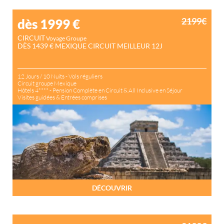
2199€
dès 1999
€
CIRCUIT
Voyage Groupe
DÈS 1439 € MEXIQUE CIRCUIT MEILLEUR 12J
12 Jours / 10 Nuits - Vols réguliers
Circuit groupe Mexique
Hôtels 4**** - Pension Complète en Circuit & All Inclusive en Séjour
Visites guidées & Entrées comprises
DÉCOUVRIR