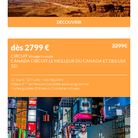
DÉCOUVRIR
3299€
dès 2799
€
CIRCUIT
Voyage Groupe
CANADA CIRCUIT LE MEILLEUR DU CANADA ET DES USA
12J
12 Jours / 10 Nuits - Vols réguliers
Hôtels 3*** en Pension Complète selon programme
Visites guidées, Entrées & Croisières incluses