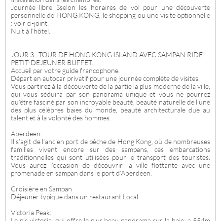
Journée libre Sselon les horaires de vol pour une découverte
personnelle de HONG KONG, le shopping ou une visite optionnelle
: voir ci-joint.
Nuit à l’hôtel.
JOUR 3 : TOUR DE HONG KONG ISLAND AVEC SAMPAN RIDE
PETIT-DEJEUNER BUFFET.
Accueil par votre guide francophone.
Départ en autocar privatif pour une journée complète de visites.
Vous partirez à la découverte de la partie la plus moderne de la ville,
qui vous séduira par son panorama unique et vous ne pourrez
qu’être fasciné par son incroyable beauté, beauté naturelle de l’une
des plus célèbres baies du monde, beauté architecturale due au
talent et à la volonté des hommes.
Aberdeen:
Il s’agit de l’ancien port de pêche de Hong Kong, où de nombreuses
familles vivent encore sur des sampans, ces embarcations
traditionnelles qui sont utilisées pour le transport des touristes.
Vous aurez l’occasion de découvrir la ville flottante avec une
promenade en sampan dans le port d’Aberdeen.
Croisière en Sampan
Déjeuner typique dans un restaurant Local.
Victoria Peak:
Le pic victoria, qui offre le plus beau panorama sur la baie, a 554m