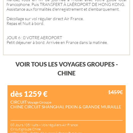
francophone. Puis TRANSFERT À L’AÉROPORT DE HONG KONG.
Assistance aux formalités d'enregistrement et d'embarquement.
Décollage sur vol régulier direct Air France.
Repas et Nuit à bord.
JOUR 6 :  VOTRE AEROPORT
Petit déjeuner à bord. Arrivée en France dans la matinée.
VOIR TOUS LES VOYAGES GROUPES -
CHINE
1459€
dès 1259
€
CIRCUIT
Voyage Groupe
CHINE CIRCUIT SHANGHAI, PEKIN & GRANDE MURAILLE
08 Jours / 05 Nuits – Vols réguliers Air France
Circuit groupe Chine