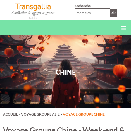
XS
recherche
ok
CHINE
ACCUEIL
>
VOYAGE GROUPE ASIE
>
VOYAGE GROUPE CHINE
Voyage Groupe Chine - Week-end &