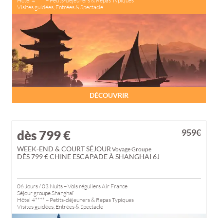
Hôtel 4**** – Petits-déjeuners & Repas Typiques
Visites guidées, Entrées & Spectacle
DÉCOUVRIR
959€
dès 799
€
WEEK-END & COURT SÉJOUR
Voyage Groupe
DÈS 799 € CHINE ESCAPADE À SHANGHAI 6J
06 Jours / 03 Nuits – Vols réguliers Air France
Séjour groupe Shanghaï
Hôtel 4**** – Petits-déjeuners & Repas Typiques
Visites guidées, Entrées & Spectacle