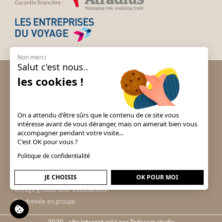
Garantie financière :
Non merci
Salut c'est nous..
Voyage groupe Andalousie
les cookies !
Voyage groupe Espagne
Voyage groupe Irlande
Voyage groupe Italie
On a attendu d'être sûrs que le contenu de ce site vous
Voyage groupe Londres
intéresse avant de vous déranger, mais on aimerait bien vous
accompagner pendant votre visite...
Voyage groupe Portugal
C'est OK pour vous ?
Voyage groupe Prague & Tchéquie
Politique de confidentialité
Voyage groupe Puy du Fou
Voyage groupe pour comités
JE CHOISIS
OK POUR MOI
d'entreprise
Voyage groupe pour associations
Randonnée en groupe