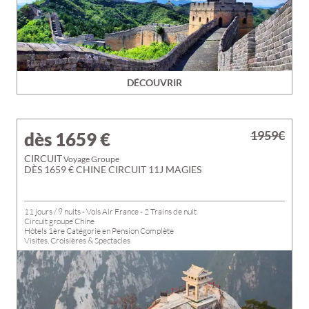
DÉCOUVRIR
1959€
dès 1659
€
CIRCUIT
Voyage Groupe
DÈS 1659 € CHINE CIRCUIT 11J MAGIES
11 jours / 9 nuits - Vols Air France - 2 Trains de nuit
Circuit groupe Chine
Hôtels 1ère Catégorie en Pension Complète
Visites, Croisières & Spectacles