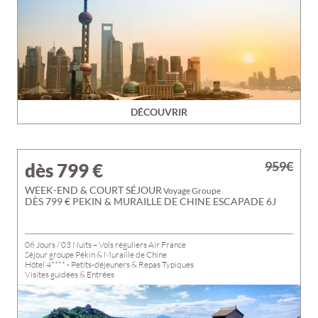
DÉCOUVRIR
959€
dès 799
€
WEEK-END & COURT SÉJOUR
Voyage Groupe
DÈS 799 € PEKIN & MURAILLE DE CHINE ESCAPADE 6J
06 Jours / 03 Nuits – Vols réguliers Air France
Séjour groupe Pékin & Muraille de Chine
Hôtel 4**** - Petits-déjeuners & Repas Typiques
Visites guidées & Entrées