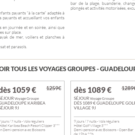
bar de la plage, buanderie, change
plongés et activités motorisées, excu
fants payants “à la carte” adaptés à
 payants et accueillant vos enfants
 en journée et en soirée, ainsi que
es sur place.
ayak de mer, voiliers et planches à
sat et parasols.
OIR TOUS LES VOYAGES GROUPES - GUADELOU
1259€
1289
dès 1059
€
dès 1089
€
SÉJOUR
SÉJOUR
Voyage Groupe
Voyage Groupe
GUADELOUPE KARIBEA
DÈS 1089 € GUADELOUPE GOL
SÉJOUR 9J
VILLAGE 9J
 jours / 7 nuits - Vols réguliers
9 jours / 7 nuits - Vols réguliers
Hôtel Karibea Beach Resort Clipper 3***
Hôtel Golf Village 3***
en Demi-pension avec Boissons
Demi-pension avec Boissons - Open Bar
de 19h à 22h