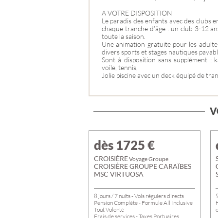
A VOTRE DISPOSITION
Le paradis des enfants avec des clubs en
chaque tranche d’âge : un club 3-12 ans
toute la saison.
Une animation gratuite pour les adultes
divers sports et stages nautiques payabl
Sont à disposition sans supplément : k
voile, tennis,
Jolie piscine avec un deck équipé de tran
V
dès 1725
€
CROISIÈRE
Voyage Groupe
CROISIÈRE GROUPE CARAÏBES
MSC VIRTUOSA
8 jours / 7 nuits - Vols réguiers directs
9
Pension Complète - Formule All Inclusive
Tout Volonté
Frais de services - Taxes Portuaires