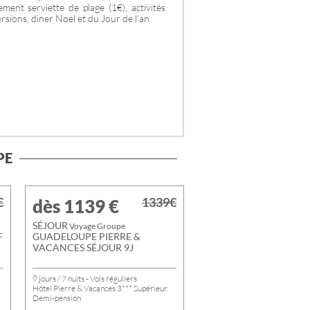
ment serviette de plage (1€), activités
rsions, diner Noel et du Jour de l’an.
PE
€
1339€
dès 1139
€
SÉJOUR
Voyage Groupe
F
GUADELOUPE PIERRE &
VACANCES SÉJOUR 9J
9 jours / 7 nuits - Vols réguliers
Hôtel Pierre & Vacances 3*** Supérieur
Demi-pension