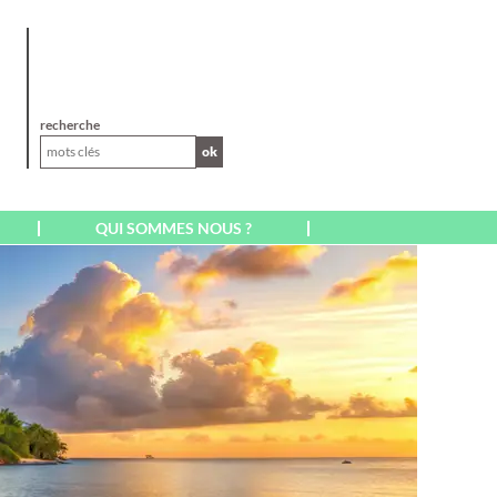
XL
recherche
ok
QUI SOMMES NOUS ?
AFRIQUE
AFRIQUE DU SUD
CAP VERT SAL BOA
VISTA
EGYPTE
ILE MAURICE
ILE DE LA RÉUNION
KENYA
MADAGASCAR
MAROC
A
MARRAKECH