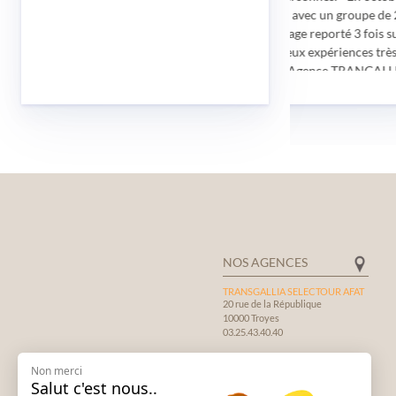
ontent d'avoir
2021 à VIENNE avec un groupe de 20
êt à refaire un
personnes. (voyage reporté 3 fois suite à
la pandémie) Deux expériences très
positives avec l'Agence TRANGALLIA:
Gérard
Très bonne organisation, prestation
sérieuse avec beaucoup de
compétences, gentillesse et de
disponibilité de la part des employées.
Guide au top, visites essentielles et
rapport qualité/prix irréprochables.
Note de 4,9/5 de tous les participants.
NOS AGENCES
TRANSGALLIA SELECTOUR AFAT
20 rue de la République
10000 Troyes
03.25.43.40.40
TRANSGALLIA
Non merci
CONSTRUCTEUR DE VOYAGES
Salut c'est nous..
12, rue de l'Orme de la Croix.