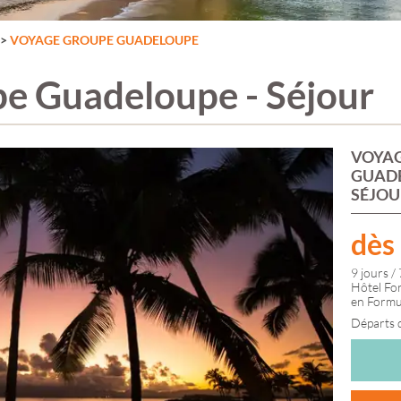
FUTUROSCOPE
PRAGUE &
GUADELOUPE
FÊTE DES LUMIÈRES
TCHÉQUIE
GUATEMALA
>
VOYAGE GROUPE GUADELOUPE
E
LYON
PUY DU FOU
MARTINIQUE
GRANDE CANARIE
PÉRIGORD
MEXIQUE
GRÈCE
RHODES
NEW YORK
e Guadeloupe - Séjour
ILE DE KOS
ROME
PÉROU
IRLANDE
ROUMANIE
RÉPUBLIQUE
ISLANDE
SAINT JACQUES DE
DOMINICAINE
ILLE
ISTANBUL
COMPOSTELLE
ITALIE
SALAMANQUE
VOYAG
FRANCE
JERSEY GUERNESEY
SANTORIN
GUADE
AUVERGNE-
LACS ITALIENS
SARDAIGNE
SÉJOU
RHÔNE-ALPES
LANZAROTE
SERBIE
BOURGOGNE-
NICE
LAPONIE
SICILE
FRANCHE-CO
LONDRES
SLOVÉNIE
dès
BRETAGNE
LUXEMBOURG
STOCKHOLM
CENTRE-VAL-D
MACÉDOINE
SUISSE
9 jours / 
LOIRE
MADÈRE
SUÈDE
Hôtel For
GRAND-EST
MALTE
TENERIFE
en Formul
HAUTS-DE-FR
LA
MARCHÉS DE NOËL
THALASSO
Départs
NORMANDIE
MONT SAINT
TOSCANE
NOUVELLE-
MICHEL
TOULOUSE
AQUITAINE
MONTÉNÉGRO
TURQUIE
OCCITANIE
NORVÈGE
ZOO DE BEAUVAL
PAYS-DE-LA-LO
PARC ASTÉRIX