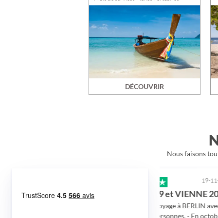
incluses
DÉCOUVRIR
N
Nous faisons tout
19-11-2021
19-11-2021
très bonne réactivités du personnelle…
BERLIN 2019 et VIENNE 2021
u personnelle
- En mai 2019 voyage à BERLIN avec un
cilement au
groupe de 22 personnes. - En octobre