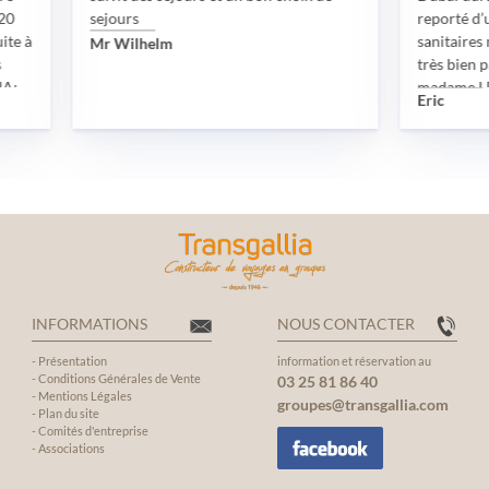
sejours
reporté d’une année pou
sanitaires mondialemen
Mr Wilhelm
très bien passé grâce et
madame LEAUX Elise D
Eric
disponibilité sans faille
impliquée, tant sur les 
visas, des tests, des dif
exigences administrativ
L’hôtel, le guide franco
chauffeur de bus, le bus,
visites organisées, le ti
vraiment bien passé Je
vivement l’agence Trans
toute son équipe mais p
INFORMATIONS
NOUS CONTACTER
particulièrement mada
qui a permis de rendre
-
Présentation
information et réservation au
-
Conditions Générales de Vente
03 25 81 86 40
familial encore plus int
-
Mentions Légales
groupes@transgallia.com
inoubliable
-
Plan du site
-
Comités d'entreprise
-
Associations