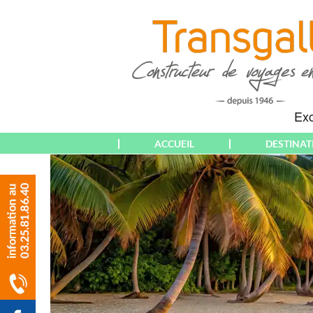
ACCUEIL
DESTINAT
THÉMATIQUES
EUROPE
WEEK-END &
ALBANIE
COURT SÉJOUR
ALGARVE
SÉJOUR
ALLEMAGNE
CIRCUIT
ALSACE
CROISIÈRE
AMNEVILLE
RANDONNÉE
AMSTERDAM
PARTICULIERS
ANDALOUSIE
(DÉPARTS PARIS)
ANGLETERRE
PARTICULIERS
ATHÈNES
(DÉPARTS AUBE &
AUTRICHE & T