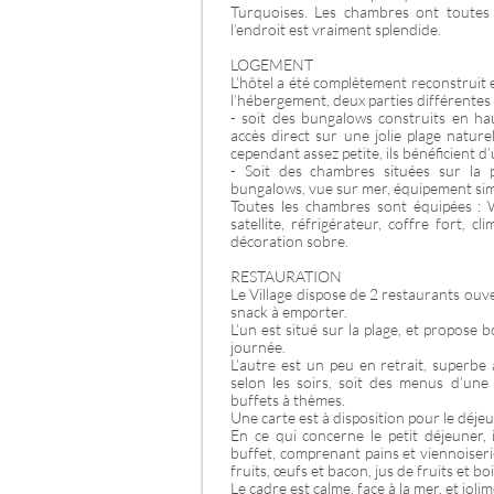
Turquoises. Les chambres ont toutes
l’endroit est vraiment splendide.
LOGEMENT
L’hôtel a été complètement reconstruit
l’hébergement, deux parties différentes 
- soit des bungalows construits en ha
accès direct sur une jolie plage natur
cependant assez petite, ils bénéficient 
- Soit des chambres situées sur la p
bungalows, vue sur mer, équipement si
Toutes les chambres sont équipées : 
satellite, réfrigérateur, coffre fort, cl
décoration sobre.
RESTAURATION
Le Village dispose de 2 restaurants ouve
snack à emporter.
L’un est situé sur la plage, et propose 
journée.
L’autre est un peu en retrait, superbe
selon les soirs, soit des menus d’une c
buffets à thèmes.
Une carte est à disposition pour le déjeu
En ce qui concerne le petit déjeuner, 
buffet, comprenant pains et viennoiseri
fruits, œufs et bacon, jus de fruits et b
Le cadre est calme, face à la mer, et joli