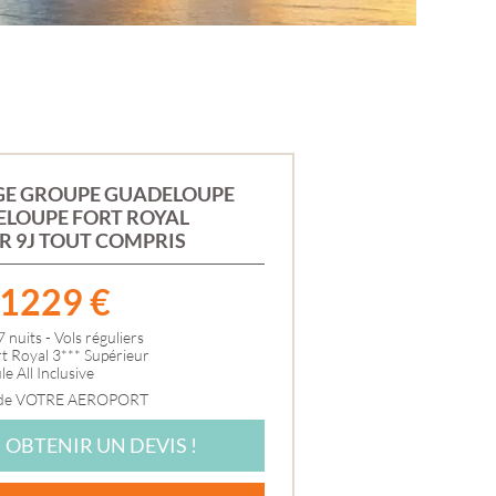
SÉNÉGAL
TANZANIE
TUNISIE
ZANZIBAR
ASIE
ARMÉNIE
BIRMANIE
CAMBODGE
E GROUPE GUADELOUPE
CHINE
LOUPE FORT ROYAL
DUBAÏ
R 9J TOUT COMPRIS
GÉORGIE
INDE
MTÉ
INDONÉSIE
1229
€
IRAN
E-
ISRAEL
7 nuits - Vols réguliers
JAPON
t Royal 3*** Supérieur
JORDANIE
e All Inclusive
ANCE
OMAN
 de VOTRE AEROPORT
OUZBÉKISTAN
SRI LANKA
OBTENIR UN DEVIS !
THAÏLANDE
VIETNAM
IRE