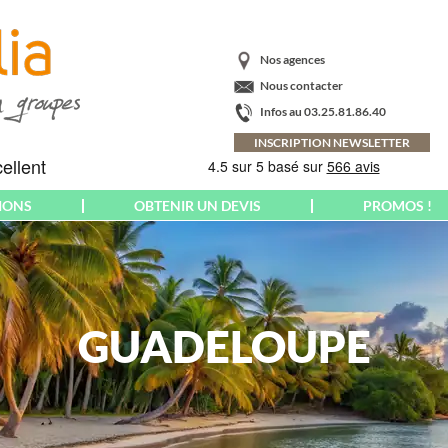
Nos agences
Nous contacter
Infos au 03.25.81.86.40
INSCRIPTION NEWSLETTER
IONS
OBTENIR UN DEVIS
PROMOS !
AMÉRIQUE
CRÈTE
PARIS
ARGENTINE
ECOSSE
PAYS BALTES
BAHAMAS
EMILIE-ROMAGNE
PAYS BASQUE
BRÉSIL
GUADELOUPE
ESPAGNE
PAYS DE GALLES
CANADA
EUROPA-PARK
CORNOUAILLES
COLOMBIE
FLORENCE
POLOGNE
COSTA RICA
FLORIADE
PONTS MAI-JUIN
CUBA
EXPOSITION
PORT AVENTURA
EQUATEUR &
FRANCE
PORTUGAL
GALAPAGOS
YROL
FUERTEVENTURA
POUILLES
ETATS-UNIS US