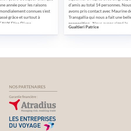
r les raisons
d’amis au total 14 personnes. Nous
t connues s’est
avons pris contact avec Maurine de
 surtout à
Transgallia qui nous a fait une belle
’une
proposition . Nous avons signé le
Gualtieri Patrice
, patiente,
contrat début février 2020 et début
obtentions de
mars la pandémie a débuté, avec le
férentes
télétravail, mais nous avons toujours été
es diverses.
en contact avec Maurine et Camille.
phone, le
Notre voyage a été décalé d’une année,
 les sorties, les
Maurine nous a adressé un avoir, puis
ming….. tout s’est
début 2021, elle nous a fait une nouvelle
 remercie
proposition en conservant les mêmes
gallia de Troyes,
caractéristiques du voyage. Début
lus
octobre, nous sommes enfin partis vers
NOS PARTENAIRES
me LEAUX Elise
Naples, nos places dans l’avion étaient
 cet événement
réservées , à notre arrivée à Naples une
Garantie financière :
éressant et
navette privée nous attendait pour
notre transfert à l’hôtel. Nous avons
séjourné dans un hôtel en centre ville,
idéal pour les visites. Le retour s’est
déroulé dans les mêmes conditions qu’à