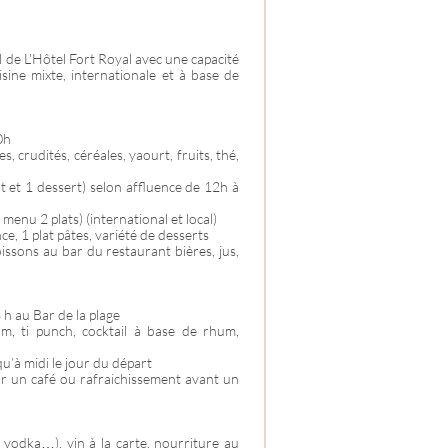
al de L'Hôtel Fort Royal avec une capacité
ine mixte, internationale et à base de
0h
, crudités, céréales, yaourt, fruits, thé,
at et 1 dessert) selon affluence de 12h à
menu 2 plats) (international et local)
nce, 1 plat pâtes, variété de desserts
boissons au bar du restaurant bières, jus,
 h au Bar de la plage
um, ti punch, cocktail à base de rhum,
qu’à midi le jour du départ
our un café ou rafraichissement avant un
vodka…), vin à la carte, nourriture au