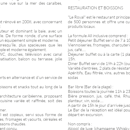
 une vue sur la mer des caraïbes,
RESTAURATION ET BOISSONS
"Le Royal" est le restaurant princip
 et rénové en 2008, avec concernant
de 500 personnes et offre une cuis
:
produits locaux.
uteur et dominant la baie, avec un
elle. De forme ronde, d’une surface
La formule All inclusive comprend :
d’un équipement simple et moderne.
Petit déjeuner Buffet servi de 7 à 1
resqu’île, plus spacieuses que les
Viennoiseries, fromages, charcuteries
mple et moderne également.
jus, café…
WC, douches, télévision avec canal
Déjeuner buffet ou à la carte (1 pl
imatisation, balcon ou terrasse, jolie
15h.
Diner Buffet servi de 19h à 22h (ou 
Variété d’entrées, 2 plats de résista
Apéritifs, Eau filtrée, vins, autres 
rts en alternance et d’un service de
sodas
boissons et snacks tout au long de la
Bar libre (Bar de la plage) :
Boissons toutes la journée 11h à 23
 architecture caribéenne, proposant
Bière pression, jus, café, thé, Rh
uisine variée et raffinée, soit des
planteur, vin, soda…
A partir de 15h le jour d’arrivée jus
ner.
Le Bar de la réception est idéal p
il est copieux, servi sous forme de
départ en excursion.
es, fromages et yaourts, céréales et
oissons chaudes.
Non compris :
ment conçu.
Alcool de luxe (champagne Whisky, 