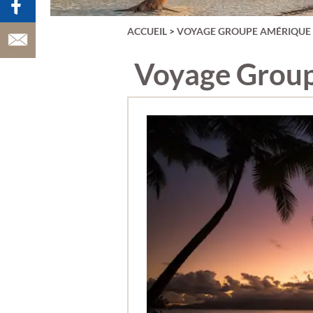
VATRY)
AUVERGNE
AÇORES
ACCUEIL
>
VOYAGE GROUPE AMÉRIQUE
BAIE DE SOMM
BALÉARES
BELGIQUE
Voyage Group
BERLIN
BORDEAUX &
VIGNOBLE
BRADERIE DE L
BUDAPEST &
HONGRIE
BULGARIE
CANARIES
CARNAVAL DE 
CARNAVAL DE
VENISE
CATALOGNE
CHAMPAGNE
CHYPRE
CHÂTEAUX DE 
LOIRE
CINQUE TERRE
COPENHAGUE
CORFOU
CORSE