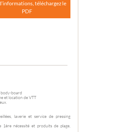
d'informations, téléchargez le
ES-
PDF
f, body-board
e et location de VTT
eux.
illées, laverie et service de pressing
 1ère nécessité et produits de plage,