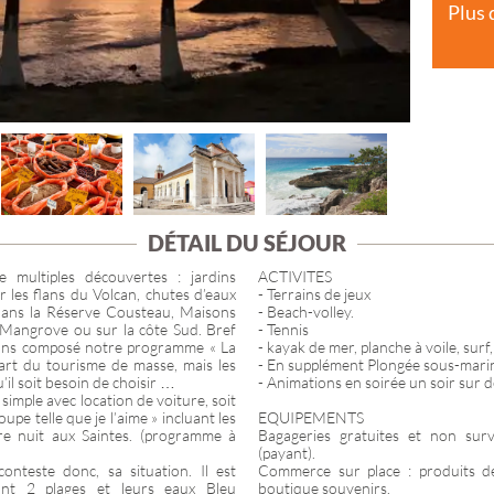
Plus 
PROVENCE-ALP
CÔTE D'AZUR
ÎLE DE FRANCE
DÉTAIL DU SÉJOUR
 multiples découvertes : jardins
ACTIVITES
 les flans du Volcan, chutes d’eaux
- Terrains de jeux
 dans la Réserve Cousteau, Maisons
- Beach-volley.
a Mangrove ou sur la côte Sud. Bref
- Tennis
avons composé notre programme « La
- kayak de mer, planche à voile, sur
écart du tourisme de masse, mais les
- En supplément Plongée sous-marin
’il soit besoin de choisir …
- Animations en soirée un soir sur d
simple avec location de voiture, soit
 telle que je l’aime » incluant les
EQUIPEMENTS
ère nuit aux Saintes. (programme à
Bagageries gratuites et non surve
(payant).
onteste donc, sa situation. Il est
Commerce sur place : produits de
ant 2 plages et leurs eaux Bleu
boutique souvenirs.