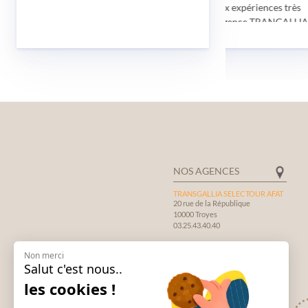
la pandémie) Deux expériences très
positives avec l'Agence TRANGALLIA:
Gérard
Très bonne organisation, prestation
sérieuse avec beaucoup de
compétences, gentillesse et de
disponibilité de la part des employées.
Guide au top, visites essentielles et
rapport qualité/prix irréprochables.
Note de 4,9/5 de tous les participants.
NOS AGENCES
TRANSGALLIA SELECTOUR AFAT
20 rue de la République
10000 Troyes
03.25.43.40.40
TRANSGALLIA
Non merci
CONSTRUCTEUR DE VOYAGES
Salut c'est nous..
12, rue de l'Orme de la Croix.
10600 La Chapelle Saint Luc
les cookies !