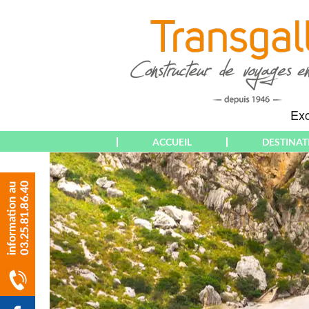
ACCUEIL
DESTINAT
THÉMATIQUES
EUROPE
WEEK-END &
ALBANIE
COURT SÉJOUR
ALGARVE
SÉJOUR
ALLEMAGNE
CIRCUIT
ALSACE
CROISIÈRE
AMNEVILLE
RANDONNÉE
AMSTERDAM
PARTICULIERS
ANDALOUSIE
(DÉPARTS PARIS)
ANGLETERRE
PARTICULIERS
ATHÈNES
(DÉPARTS AUBE &
AUTRICHE & T