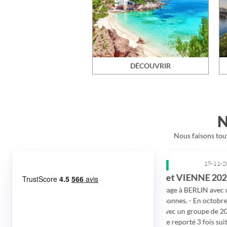
DÉCOUVRIR
N
Nous faisons tout
19-11-2021
19-11-2021
très bonne réactivités du personnelle…
BERLIN 2019 et VIENNE 2021
 personnelle
- En mai 2019 voyage à BERLIN avec un
ilement au
groupe de 22 personnes. - En octobre
ntent d'avoir
2021 à VIENNE avec un groupe de 20
t à refaire un
personnes. (voyage reporté 3 fois suite à