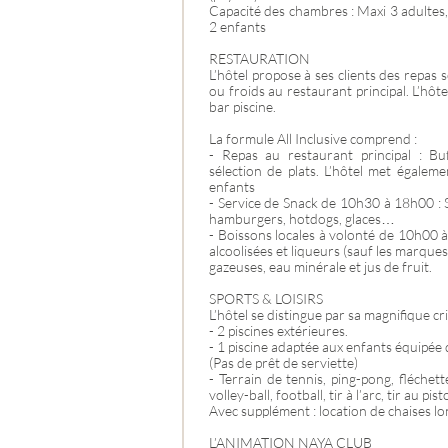
Capacité des chambres : Maxi 3 adultes,
2 enfants
RESTAURATION
L’hôtel propose à ses clients des repas
ou froids au restaurant principal. L’hô
bar piscine.
La formule All Inclusive comprend :
- Repas au restaurant principal : Bu
sélection de plats. L’hôtel met égaleme
enfants
- Service de Snack de 10h30 à 18h00 : S
hamburgers, hotdogs, glaces…
- Boissons locales à volonté de 10h00 à 
alcoolisées et liqueurs (sauf les marques
gazeuses, eau minérale et jus de fruit.
SPORTS & LOISIRS
L’hôtel se distingue par sa magnifique cri
- 2 piscines extérieures.
- 1 piscine adaptée aux enfants équipée 
(Pas de prêt de serviette)
- Terrain de tennis, ping-pong, fléchet
volley-ball, football, tir à l’arc, tir au pis
Avec supplément : location de chaises lo
L’ANIMATION NAYA CLUB