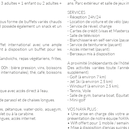
 3 adultes + 1 enfant ou 2 adultes +
ans. Parc extérieur et salle de jeux i
SERVICES
- Réception 24h/24
 sous forme de buffets variés chauds
- Location de voiture et de vélo (pa
tel possède également un snack et un
- Service de réveil, change
- Cartes de crédit (visas et Masterc
- Salle de télévision
- Blanchisserie en self-service (paya
ffet international avec une ample
- Service de teinturerie (payant)
nt à disposition un buffet pour les
- Accès internet (payant).
- Berceaux mis à disposition
andwichs, repas végétariens, frites,
A proximité (indépendants de l’hôtel
00h : bière pression, vins, boissons
Des activités variées toute l’anné
 internationales), thé, café, boissons
supplément).
- Golf (à environ 7 km)
- Jet Ski (à environ 2.5 km)
- Windsurf (à environ 2.5 km),
que avec accès direct à l’eau.
- Tennis, Voile
- Salle de gym, banana boat, Equitat
de parasol et de chaises longues.
- Mini-golf
tes, pétanque, water-polo, aquagym,
VOS NAYA PLUS :
tolet ou à la carabine.
• Une prise en charge dès votre a
ngues, accès internet.
présentation de notre équipe NAYA
• Wifi offert pour 1 mobile / semain
• Mise à disposition d’encas sucrés