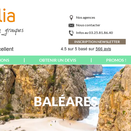
Nos agences
Nous contacter
Infos au 03.25.81.86.40
INSCRIPTION NEWSLETTER
IONS
OBTENIR UN DEVIS
PROMOS !
AMÉRIQUE
CRÈTE
PARIS
ARGENTINE
ECOSSE
PAYS BALTES
BAHAMAS
EMILIE-ROMAGNE
PAYS BASQUE
BRÉSIL
BALÉARES
ESPAGNE
PAYS DE GALLES
CANADA
EUROPA-PARK
CORNOUAILLES
COLOMBIE
FLORENCE
POLOGNE
COSTA RICA
FLORIADE
PONTS MAI-JUIN
CUBA
EXPOSITION
PORT AVENTURA
EQUATEUR &
FRANCE
PORTUGAL
GALAPAGOS
YROL
FUERTEVENTURA
POUILLES
ETATS-UNIS US