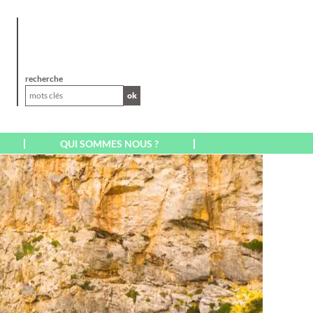
XL
recherche
ok
QUI SOMMES NOUS ?
AFRIQUE
AFRIQUE DU SUD
CAP VERT SAL BOA
VISTA
EGYPTE
ILE MAURICE
ILE DE LA RÉUNION
KENYA
MADAGASCAR
MAROC
A
MARRAKECH