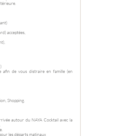
ntérieure.
yant)
ard) acceptées,
nt),
)
e afin de vous distraire en famille (en
ion, Shopping.
rrivée autour du NAYA Cocktail avec la
.
e.
 pour les départs matinaux