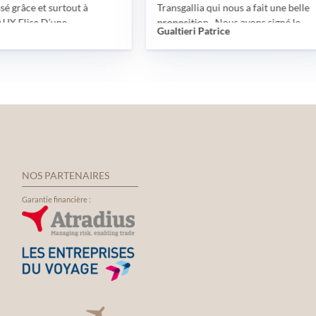
surtout à
Transgallia qui nous a fait une belle
une
proposition . Nous avons signé le
Gualtieri Patrice
patiente,
contrat début février 2020 et début
btentions de
mars la pandémie a débuté, avec le
érentes
télétravail, mais nous avons toujours été
s diverses.
en contact avec Maurine et Camille.
hone, le
Notre voyage a été décalé d’une année,
es sorties, les
Maurine nous a adressé un avoir, puis
ing….. tout s’est
début 2021, elle nous a fait une nouvelle
remercie
proposition en conservant les mêmes
allia de Troyes,
caractéristiques du voyage. Début
us
octobre, nous sommes enfin partis vers
NOS PARTENAIRES
e LEAUX Elise
Naples, nos places dans l’avion étaient
cet événement
réservées , à notre arrivée à Naples une
Garantie financière :
ressant et
navette privée nous attendait pour
notre transfert à l’hôtel. Nous avons
séjourné dans un hôtel en centre ville,
idéal pour les visites. Le retour s’est
déroulé dans les mêmes conditions qu’à
l’aller. L’ensemble du groupe a été ravi
de ce voyage. Un grand merci à Maurine