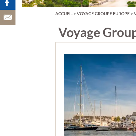
VATRY)
AUVERGNE
AÇORES
ACCUEIL
>
VOYAGE GROUPE EUROPE
>
BAIE DE SOMM
BALÉARES
BELGIQUE
Voyage Groupe
BERLIN
BORDEAUX &
VIGNOBLE
BRADERIE DE L
BUDAPEST &
HONGRIE
BULGARIE
CANARIES
CARNAVAL DE 
CARNAVAL DE
VENISE
CATALOGNE
CHAMPAGNE
CHYPRE
CHÂTEAUX DE 
LOIRE
CINQUE TERRE
COPENHAGUE
CORFOU
CORSE