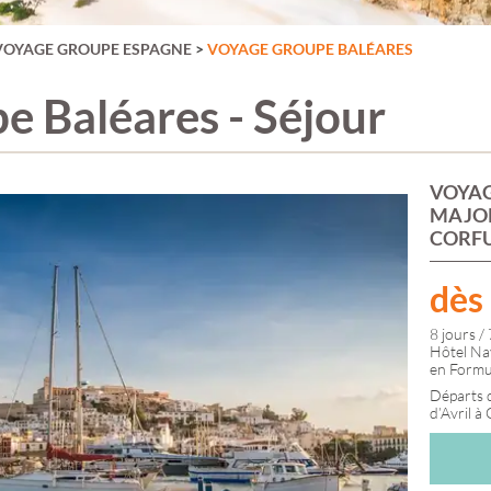
FUTUROSCOPE
PRAGUE &
GUADELOUPE
FÊTE DES LUMIÈRES
TCHÉQUIE
GUATEMALA
VOYAGE GROUPE ESPAGNE
>
VOYAGE GROUPE BALÉARES
E
LYON
PUY DU FOU
MARTINIQUE
GRANDE CANARIE
PÉRIGORD
MEXIQUE
GRÈCE
RHODES
NEW YORK
 Baléares - Séjour
ILE DE KOS
ROME
PÉROU
IRLANDE
ROUMANIE
RÉPUBLIQUE
ISLANDE
SAINT JACQUES DE
DOMINICAINE
ILLE
ISTANBUL
COMPOSTELLE
ITALIE
SALAMANQUE
VOYAG
FRANCE
JERSEY GUERNESEY
SANTORIN
MAJOR
AUVERGNE-
LACS ITALIENS
SARDAIGNE
CORFU
RHÔNE-ALPES
LANZAROTE
SERBIE
BOURGOGNE-
NICE
LAPONIE
SICILE
FRANCHE-CO
LONDRES
SLOVÉNIE
dès
BRETAGNE
LUXEMBOURG
STOCKHOLM
CENTRE-VAL-D
MACÉDOINE
SUISSE
8 jours / 
LOIRE
MADÈRE
SUÈDE
Hôtel Na
GRAND-EST
MALTE
TENERIFE
en Formul
HAUTS-DE-FR
LA
MARCHÉS DE NOËL
THALASSO
Départs
NORMANDIE
MONT SAINT
TOSCANE
d’Avril à
NOUVELLE-
MICHEL
TOULOUSE
AQUITAINE
MONTÉNÉGRO
TURQUIE
OCCITANIE
NORVÈGE
ZOO DE BEAUVAL
PAYS-DE-LA-LO
PARC ASTÉRIX