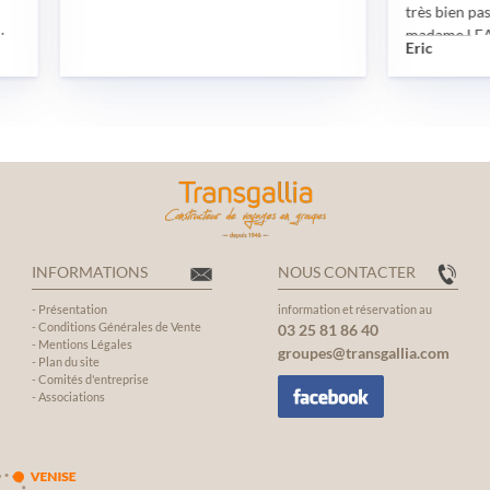
très bien passé grâce et 
madame LEAUX Elise D’
Eric
disponibilité sans faille, 
impliquée, tant sur les o
visas, des tests, des diff
exigences administrative
L’hôtel, le guide francop
chauffeur de bus, le bus, l
visites organisées, le tim
vraiment bien passé Je 
vivement l’agence Transg
toute son équipe mais pl
INFORMATIONS
NOUS CONTACTER
particulièrement madam
qui a permis de rendre 
-
Présentation
information et réservation au
-
Conditions Générales de Vente
03 25 81 86 40
familial encore plus inté
-
Mentions Légales
groupes@transgallia.com
inoubliable
-
Plan du site
-
Comités d'entreprise
-
Associations