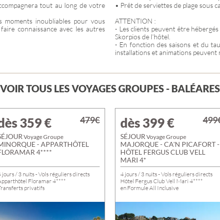
compagnera tout au long de votre
• Prêt de serviettes de plage sous c
s moments inoubliables pour vous
ATTENTION :
 faire connaissance avec les autres
- Les clients peuvent être hébergés
Skorpios de l’hôtel.
- En fonction des saisons et du tau
installations et animations peuvent 
VOIR TOUS LES VOYAGES GROUPES - BALÉARES
479€
499
dès 359
€
dès 399
€
SÉJOUR
SÉJOUR
Voyage Groupe
Voyage Groupe
MINORQUE - APPARTHÔTEL
MAJORQUE - CA'N PICAFORT -
FLORAMAR 4****
HÔTEL FERGUS CLUB VELL
MARI 4*
 jours / 3 nuits - Vols réguliers directs
4 jours / 3 nuits - Vols réguliers directs
Apparthôtel Floramar 4****
Hôtel Fergus Club Vell Mari 4****
ransferts privatifs
en Formule All Inclusive