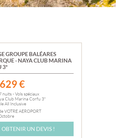
SÉNÉGAL
TANZANIE
TUNISIE
ZANZIBAR
ASIE
ARMÉNIE
BIRMANIE
CAMBODGE
E GROUPE BALÉARES
CHINE
QUE - NAYA CLUB MARINA
DUBAÏ
 3*
GÉORGIE
INDE
MTÉ
INDONÉSIE
629
€
IRAN
E-
ISRAEL
7 nuits - Vols spéciaux
JAPON
ya Club Marina Corfu 3*
JORDANIE
e All Inclusive
ANCE
OMAN
 de VOTRE AEROPORT
OUZBÉKISTAN
 Octobre
SRI LANKA
THAÏLANDE
OBTENIR UN DEVIS !
VIETNAM
IRE