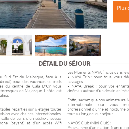
PROVENCE-ALP
Plus 
CÔTE D'AZUR
ÎLE DE FRANCE
DÉTAIL DU SÉJOUR
Les Moments NAYA (inclus dans le sé
au Sud-Est de Majorque, face à la
• NAYA Trip : pour tous, vous déco
direct) pour des vacances les pieds
paysages.
tres du centre de Cala D'Or vous
• NAYA Break : pour vos enfants
ittoresques de Majorque. L’hôtel est
cinéma » autour d’un dessin animé ou
Palma.
Enfin, sachez que nos animateurs N
internationale pour vous pr
ables réparties sur 6 étages toutes
professionnel diurne et nocturne p
évision avec chaines internationales,
tout au long de leur séjour.
 salle de bain, d’un sèche-cheveux,
phone (payant) et d’un accès Wifi
NAYOS Club (Mini Club) :
Programme d’animation francopho