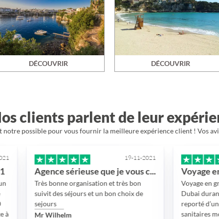
DÉCOUVRIR
DÉCOUVRIR
os clients parlent de leur expéri
 notre possible pour vous fournir la meilleure expérience client ! Vos av
19-11-2021
Agence sérieuse que je vous conseille
Très bonne organisation et très bon
Voyage en groupe de 16 
suivit des séjours et un bon choix de
Dubai durant 7 jours Ce 
sejours
reporté d’une année pour
sanitaires mondialement
Mr Wilhelm