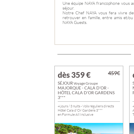
Une équipe NAYA francophone vous ac
séjour.
Notre Chef NAYA vous fera vivre de
retrouver en famille, entre amis et/ou
NAYA Guests.
459€
dès 359
€
SÉJOUR
Voyage Groupe
MAJORQUE - CALA D'OR -
HÔTEL CALA D'OR GARDENS
3***
4 jours / 3 nuits - Vols réguliers directs
4
Hôtel Cala d'Or Gardens 3***
en Formule All Inclusive
T