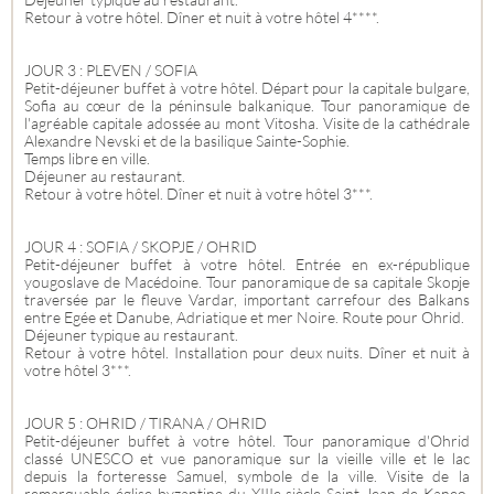
Retour à votre hôtel. Dîner et nuit à votre hôtel 4****.
JOUR 3 : PLEVEN / SOFIA
Petit-déjeuner buffet à votre hôtel. Départ pour la capitale bulgare,
Sofia au cœur de la péninsule balkanique. Tour panoramique de
l'agréable capitale adossée au mont Vitosha. Visite de la cathédrale
Alexandre Nevski et de la basilique Sainte-Sophie.
Temps libre en ville.
Déjeuner au restaurant.
Retour à votre hôtel. Dîner et nuit à votre hôtel 3***.
JOUR 4 : SOFIA / SKOPJE / OHRID
Petit-déjeuner buffet à votre hôtel. Entrée en ex-république
yougoslave de Macédoine. Tour panoramique de sa capitale Skopje
traversée par le fleuve Vardar, important carrefour des Balkans
entre Egée et Danube, Adriatique et mer Noire. Route pour Ohrid.
Déjeuner typique au restaurant.
Retour à votre hôtel. Installation pour deux nuits. Dîner et nuit à
votre hôtel 3***.
JOUR 5 : OHRID / TIRANA / OHRID
Petit-déjeuner buffet à votre hôtel. Tour panoramique d'Ohrid
classé UNESCO et vue panoramique sur la vieille ville et le lac
depuis la forteresse Samuel, symbole de la ville. Visite de la
remarquable église byzantine du XIIIe siècle Saint-Jean de Kaneo.