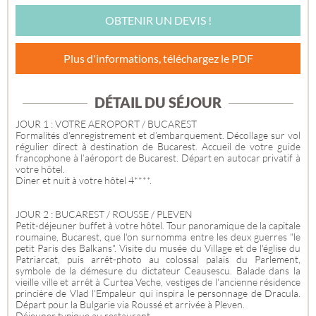
OBTENIR UN DEVIS !
Plus d'informations, téléchargez le PDF
DÉTAIL DU SÉJOUR
JOUR 1 : VOTRE AEROPORT / BUCAREST
Formalités d'enregistrement et d’embarquement. Décollage sur vol
régulier direct à destination de Bucarest. Accueil de votre guide
francophone à l’aéroport de Bucarest. Départ en autocar privatif à
votre hôtel.
Diner et nuit à votre hôtel 4****.
JOUR 2 : BUCAREST / ROUSSE / PLEVEN
Petit-déjeuner buffet à votre hôtel. Tour panoramique de la capitale
roumaine, Bucarest, que l'on surnomma entre les deux guerres "le
petit Paris des Balkans". Visite du musée du Village et de l'église du
Patriarcat, puis arrêt-photo au colossal palais du Parlement,
symbole de la démesure du dictateur Ceausescu. Balade dans la
vieille ville et arrêt à Curtea Veche, vestiges de l'ancienne résidence
princière de Vlad l'Empaleur qui inspira le personnage de Dracula.
Départ pour la Bulgarie via Roussé et arrivée à Pleven.
Déjeuner typique au restaurant.