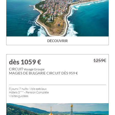
DÉCOUVRIR
1259€
dès 1059
€
CIRCUIT
Voyage Groupe
MAGIES DE BULGARIE CIRCUIT DÈS 959 €
8 jours /7 nuits - Vols spéciaux
Hôtels 3*** - Pension Complète
Visites guidées