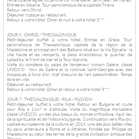
Entrée en Albanie. Tour panoramique de la capitale Tirana.
Retour vers Ohrid.
Déjeuner typique au restaurant.
Retour à votre hôtel. Dîner et nuit à votre hôtel 3***.
JOUR 6 : OHRID / THESSALONIQUE
Petit-déjeuner buffet à votre hôtel. Entrée en Grèce. Tour
panoramique de Thessalonique, capitale de la région de la
Macédoine et principal port des Balkans situé sur la Via Egnatia : la
ville haute et les remparts, la place Aristotelous, le quartier de
Ladadika, le front de mer et la Tour blanche.
Visite du complexe du palais de l'empereur romain Galère, classé
UNESCO : l'Arc de Galère et la rotonde Saint-Georges avec des
mosaïques à fond d'or, chef d'œuvre de l'art paléochrétien. Temps
libre en ville.
Déjeuner au restaurant.
Retour à votre hôtel. Dîner et retour à votre hôtel 3***.
JOUR 7 : THESSALONIQUE / RILA / PLOVDIV
Petit-déjeuner buffet à votre hôtel. Retour en Bulgarie et route
pour Rila à 1147 m d'altitude. Visite du magnifique monastère
classé UNESCO, un des plus beaux du monde orthodoxe, haut lieu
de la spiritualité et de l'histoire bulgares. Continuation vers Plovdiv,
capitale européenne de la culture en 2019, une des plus belles villes
du pays, antérieure à Rome et à Athènes, fondée par Philippe de
Macédoine au cœur des terres de la grande civilisation antique des
Thraces.