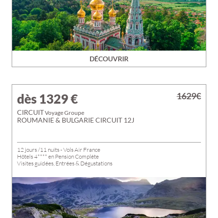
DÉCOUVRIR
1629€
dès 1329
€
CIRCUIT
Voyage Groupe
ROUMANIE & BULGARIE CIRCUIT 12J
12 jours /11 nuits - Vols Air France
Hôtels 4**** en Pension Complète
Visites guidées, Entrées & Dégustations