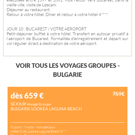
vieille ville, visite de Lipscani.
Déjeuner au restaurant.
Retour à votre hôtel. Dîner et retour à votre hôtel 4****.
JOUR 10 : BUCAREST / VOTRE AEROPORT
Petit-déjeuner buffet à votre hôtel. Transfert en autocar privatif à
l'aéroport de Bucarest. Formalités d'enregistrement et départ sur
vol régulier direct à destination de votre aéroport.
VOIR TOUS LES VOYAGES GROUPES -
BULGARIE
759€
dès 659
€
SÉJOUR
Voyage Groupe
BULGARIE LOOKEA LAGUNA BEACH
8 jours / 7 nuits - Vols spéciaux
Hôtel Club Lookea Laguna Beach 3***