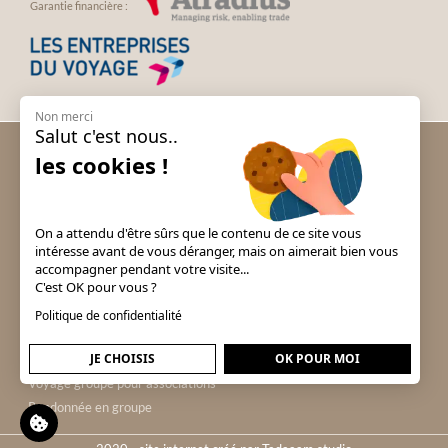
Garantie financière :
Non merci
Salut c'est nous..
Voyage groupe Andalousie
les cookies !
Voyage groupe Espagne
Voyage groupe Irlande
Voyage groupe Italie
On a attendu d'être sûrs que le contenu de ce site vous
Voyage groupe Londres
intéresse avant de vous déranger, mais on aimerait bien vous
accompagner pendant votre visite...
Voyage groupe Portugal
C'est OK pour vous ?
Voyage groupe Prague & Tchéquie
Politique de confidentialité
Voyage groupe Puy du Fou
Voyage groupe pour comités
JE CHOISIS
OK POUR MOI
d'entreprise
Voyage groupe pour associations
Randonnée en groupe