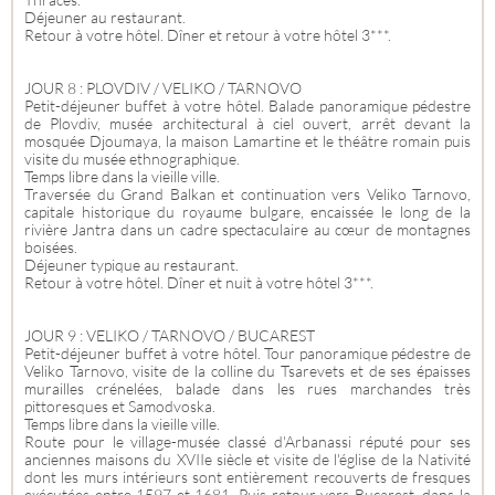
Déjeuner au restaurant.
Retour à votre hôtel. Dîner et retour à votre hôtel 3***.
JOUR 8 : PLOVDIV / VELIKO / TARNOVO
Petit-déjeuner buffet à votre hôtel. Balade panoramique pédestre
de Plovdiv, musée architectural à ciel ouvert, arrêt devant la
mosquée Djoumaya, la maison Lamartine et le théâtre romain puis
visite du musée ethnographique.
Temps libre dans la vieille ville.
Traversée du Grand Balkan et continuation vers Veliko Tarnovo,
capitale historique du royaume bulgare, encaissée le long de la
rivière Jantra dans un cadre spectaculaire au cœur de montagnes
boisées.
Déjeuner typique au restaurant.
Retour à votre hôtel. Dîner et nuit à votre hôtel 3***.
JOUR 9 : VELIKO / TARNOVO / BUCAREST
Petit-déjeuner buffet à votre hôtel. Tour panoramique pédestre de
Veliko Tarnovo, visite de la colline du Tsarevets et de ses épaisses
murailles crénelées, balade dans les rues marchandes très
pittoresques et Samodvoska.
Temps libre dans la vieille ville.
Route pour le village-musée classé d'Arbanassi réputé pour ses
anciennes maisons du XVIIe siècle et visite de l'église de la Nativité
dont les murs intérieurs sont entièrement recouverts de fresques
exécutées entre 1597 et 1681. Puis retour vers Bucarest, dans la