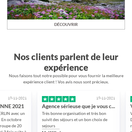
DÉCOUVRIR
Nos clients parlent de leur
expérience
Nous faisons tout notre possible pour vous fournir la meilleure
expérience client ! Vos avis nous sont précieux.
-11-2021
19-11-2021
2021
Agence sérieuse que je vous conseille
avec un
Très bonne organisation et très bon
Voyage 
tobre
suivit des séjours et un bon choix de
Dubai d
de 20
sejours
reporté 
 suite à
sanitai