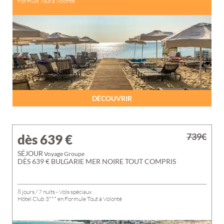
Formule Tout à Volonté
DÉCOUVRIR
739€
dès 639
€
SÉJOUR
Voyage Groupe
DÈS 639 € BULGARIE MER NOIRE TOUT COMPRIS
8 jours / 7 nuits - Vols spéciaux
Hôtel Club 3*** en Formule Tout à Volonté