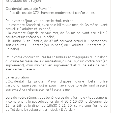
les beautés de la région
Occidental Lanzarote Playa 4*
L’hôtel dispose de 372 chambres modernes et confortables.
Pour votre séjour, vous aurez le choix entre :
- la chambre Standard, avec possibilité vue mer, de 36 m² pouvant
accueillir 2 adultes et un bébé,
- la chambre Supérieure vue mer, de 36 m² pouvant accueillir 2
adultes et un enfant ou un bébé,
- la Junior Suite Famille, de 37 m² pouvant accueillir 4 personnes,
soit 3 adultes + 1 enfant (ou un bébé) ou 2 adultes + 2 enfants (ou
un bébé).
Pour votre confort, toutes les chambres sont équipées d’un balcon
ou d’une terrasse, de la climatisation, d’une TV, d’un coffre-fort (en
supplément), d’un minibar (en supplément) et d’une salle de bain
avec sèche-cheveux.
La restauration
L’Occidental Lanzarote Playa dispose d’une belle offre
gastronomique avec l’océan pour magnifique toile de fond grâce à
son exceptionnel emplacement face à la mer.
Lors de votre séjour, vous bénéficierez de la formule « tout compris
» comprenant le petit-déjeuner de 7h30 à 10h30, le déjeuner de
13h à 15h et le dîner de 18h30 à 21h30) servis sous forme de
buffet dans le restaurant principal, « El Ancla ».