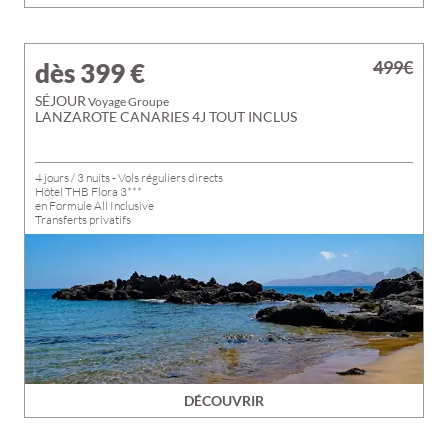
499€
dès 399
€
SÉJOUR
Voyage Groupe
LANZAROTE CANARIES 4J TOUT INCLUS
4 jours / 3 nuits - Vols réguliers directs
Hôtel THB Flora 3***
en Formule All Inclusive
Transferts privatifs
DÉCOUVRIR