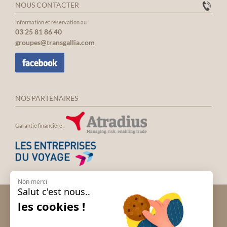
NOUS CONTACTER
information et réservation au
03 25 81 86 40
groupes@transgallia.com
NOS PARTENAIRES
Garantie financière :
Non merci
Salut c'est nous..
Voyage groupe Andalousie
les cookies !
Voyage groupe Espagne
Voyage groupe Irlande