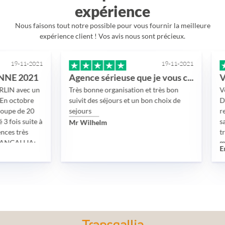
expérience
Nous faisons tout notre possible pour vous fournir la meilleure
expérience client ! Vos avis nous sont précieux.
1-2021
19-11-2021
021
Agence sérieuse que je vous conseille
ec un
Très bonne organisation et très bon
Voyage en
bre
suivit des séjours et un bon choix de
Dubai dur
 20
sejours
reporté d
uite à
sanitaire
Mr Wilhelm
s
très bien 
LIA:
madame L
Eric
on
disponibil
impliquée,
visas, des
ées.
exigences
t
L’hôtel, l
s.
chauffeur 
nts.
visites or