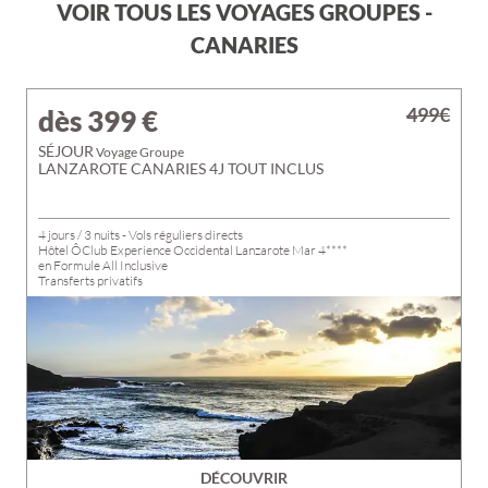
VOIR TOUS LES VOYAGES GROUPES -
CANARIES
499€
dès 399
€
SÉJOUR
Voyage Groupe
LANZAROTE CANARIES 4J TOUT INCLUS
4 jours / 3 nuits - Vols réguliers directs
Hôtel ÔClub Experience Occidental Lanzarote Mar 4****
en Formule All Inclusive
Transferts privatifs
DÉCOUVRIR