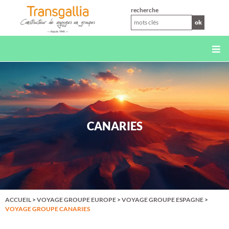
XS
recherche
ok
CANARIES
ACCUEIL
>
VOYAGE GROUPE EUROPE
>
VOYAGE GROUPE ESPAGNE
>
VOYAGE GROUPE CANARIES