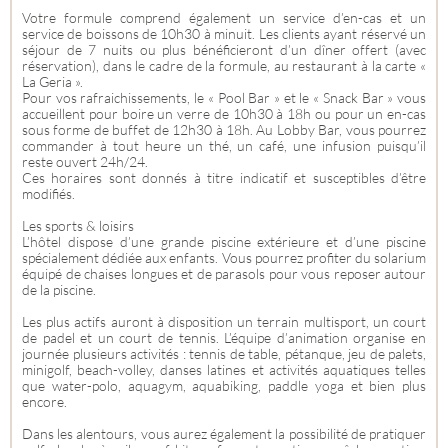
Votre formule comprend également un service d’en-cas et un
service de boissons de 10h30 à minuit. Les clients ayant réservé un
séjour de 7 nuits ou plus bénéficieront d’un dîner offert (avec
réservation), dans le cadre de la formule, au restaurant à la carte «
La Geria ».
Pour vos rafraichissements, le « Pool Bar » et le « Snack Bar » vous
accueillent pour boire un verre de 10h30 à 18h ou pour un en-cas
sous forme de buffet de 12h30 à 18h. Au Lobby Bar, vous pourrez
commander à tout heure un thé, un café, une infusion puisqu’il
reste ouvert 24h/24.
Ces horaires sont donnés à titre indicatif et susceptibles d’être
modifiés.
Les sports & loisirs
L’hôtel dispose d’une grande piscine extérieure et d’une piscine
spécialement dédiée aux enfants. Vous pourrez profiter du solarium
équipé de chaises longues et de parasols pour vous reposer autour
de la piscine.
Les plus actifs auront à disposition un terrain multisport, un court
de padel et un court de tennis. L’équipe d’animation organise en
journée plusieurs activités : tennis de table, pétanque, jeu de palets,
minigolf, beach-volley, danses latines et activités aquatiques telles
que water-polo, aquagym, aquabiking, paddle yoga et bien plus
encore.
Dans les alentours, vous aurez également la possibilité de pratiquer