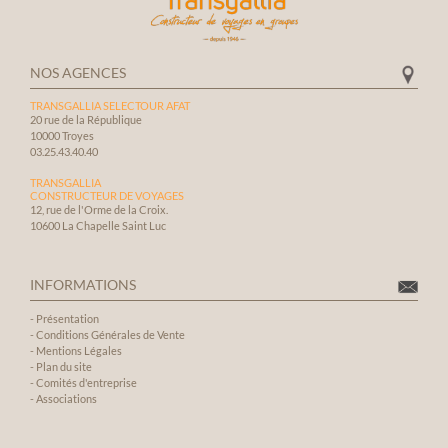
vraiment 
vivement 
toute son
particul
NOS AGENCES
qui a per
TRANSGALLIA SELECTOUR AFAT
familial e
20 rue de la République
inoubliab
10000 Troyes
03.25.43.40.40
TRANSGALLIA
CONSTRUCTEUR DE VOYAGES
12, rue de l'Orme de la Croix.
10600 La Chapelle Saint Luc
INFORMATIONS
-
Présentation
-
Conditions Générales de Vente
-
Mentions Légales
-
Plan du site
-
Comités d'entreprise
-
Associations