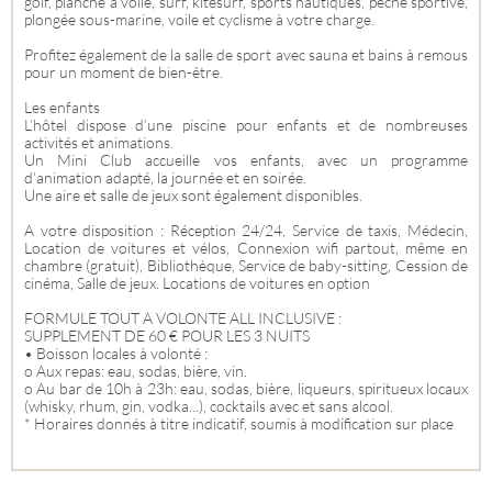
golf, planche à voile, surf, kitesurf, sports nautiques, pêche sportive,
plongée sous-marine, voile et cyclisme à votre charge.
Profitez également de la salle de sport avec sauna et bains à remous
pour un moment de bien-être.
Les enfants
L’hôtel dispose d’une piscine pour enfants et de nombreuses
activités et animations.
Un Mini Club accueille vos enfants, avec un programme
d’animation adapté, la journée et en soirée.
Une aire et salle de jeux sont également disponibles.
A votre disposition : Réception 24/24, Service de taxis, Médecin,
Location de voitures et vélos, Connexion wifi partout, même en
chambre (gratuit), Bibliothèque, Service de baby-sitting, Cession de
cinéma, Salle de jeux. Locations de voitures en option
FORMULE TOUT A VOLONTE ALL INCLUSIVE :
SUPPLEMENT DE 60 € POUR LES 3 NUITS
• Boisson locales à volonté :
o Aux repas: eau, sodas, bière, vin.
o Au bar de 10h à 23h: eau, sodas, bière, liqueurs, spiritueux locaux
(whisky, rhum, gin, vodka...), cocktails avec et sans alcool.
* Horaires donnés à titre indicatif, soumis à modification sur place