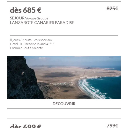
825€
dès 685
€
SÉJOUR
Voyage Groupe
LANZAROTE CANARIES PARADISE
8 jours / 7 nuits - Vols spéciaux
Hôtel HL Paradise Island 4****
Formule Tout à Volonté
DÉCOUVRIR
799€
dès 699
€