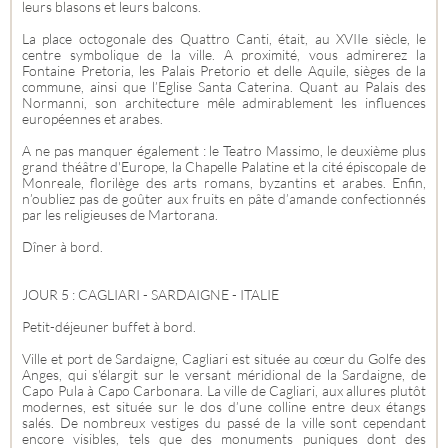
leurs blasons et leurs balcons.
La place octogonale des Quattro Canti, était, au XVIIe siècle, le
centre symbolique de la ville. A proximité, vous admirerez la
Fontaine Pretoria, les Palais Pretorio et delle Aquile, sièges de la
commune, ainsi que l’Eglise Santa Caterina. Quant au Palais des
Normanni, son architecture mêle admirablement les influences
européennes et arabes.
A ne pas manquer également : le Teatro Massimo, le deuxième plus
grand théâtre d'Europe, la Chapelle Palatine et la cité épiscopale de
Monreale, florilège des arts romans, byzantins et arabes. Enfin,
n’oubliez pas de goûter aux fruits en pâte d’amande confectionnés
par les religieuses de Martorana.
Dîner à bord.
JOUR 5 : CAGLIARI - SARDAIGNE - ITALIE
Petit-déjeuner buffet à bord.
Ville et port de Sardaigne, Cagliari est située au cœur du Golfe des
Anges, qui s'élargit sur le versant méridional de la Sardaigne, de
Capo Pula à Capo Carbonara. La ville de Cagliari, aux allures plutôt
modernes, est située sur le dos d’une colline entre deux étangs
salés. De nombreux vestiges du passé de la ville sont cependant
encore visibles, tels que des monuments puniques dont des