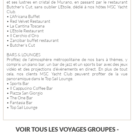
et ses lustres en cristal de Murano, en passant par le restaurant
Butcher's Cut, sans oublier L’Etoile, dédié à nos hôtes MSC Yacht
Club.
• L’Africana Buffet
• Red Velvet Restaurant
• La Cantina Toscana
• L’Etoile Restaurant
• Il Cerchio d’Oro
• Zanzibar buffet restaurant
• Butcher’s Cut
BARS & LOUNGES
Profitez de l’atmosphère métropolitaine de nos bars à thèmes, y
compris un piano bar, un bar de jazz et un sports bar avec des jeux
vidéo et des projections d’événements en direct. En plus de tout
cela, nos clients MSC Yacht Club peuvent profiter de la vue
panoramique dans le Top Sail Lounge.
• Sports Bar
• Il Cappucino Coffee Bar
• Piazza San Giorgio
• The One Bar
• Fantasia Bar
• Top Sail Lounge
VOIR TOUS LES VOYAGES GROUPES -