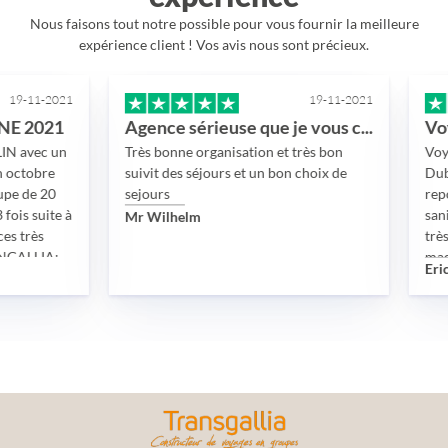
Nous faisons tout notre possible pour vous fournir la meilleure
expérience client ! Vos avis nous sont précieux.
21
19-11-2021
1
Agence sérieuse que je vous conseille
n
Très bonne organisation et très bon
Voyage en gro
suivit des séjours et un bon choix de
Dubai durant 
sejours
reporté d’une
 à
sanitaires mo
Mr Wilhelm
très bien pass
madame LEAU
Eric
disponibilité s
impliquée, tan
visas, des test
exigences adm
L’hôtel, le gu
chauffeur de bu
visites organi
vraiment bien
vivement l’ag