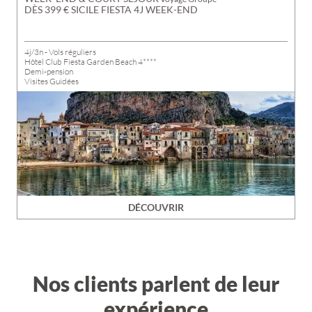
DÈS 399 € SICILE FIESTA 4J WEEK-END
4j/3n - Vols réguliers
Hôtel Club Fiesta Garden Beach 4****
Demi-pension
Visites Guidées
DÉCOUVRIR
Nos clients parlent de leur
expérience