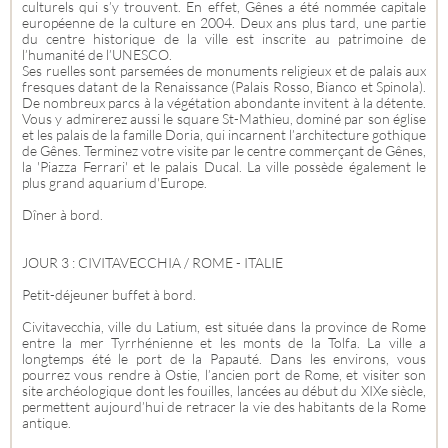
culturels qui s’y trouvent. En effet, Gênes a été nommée capitale
européenne de la culture en 2004. Deux ans plus tard, une partie
du centre historique de la ville est inscrite au patrimoine de
l’humanité de l’UNESCO.
Ses ruelles sont parsemées de monuments religieux et de palais aux
fresques datant de la Renaissance (Palais Rosso, Bianco et Spinola).
De nombreux parcs à la végétation abondante invitent à la détente.
Vous y admirerez aussi le square St-Mathieu, dominé par son église
et les palais de la famille Doria, qui incarnent l’architecture gothique
de Gênes. Terminez votre visite par le centre commerçant de Gênes,
la 'Piazza Ferrari' et le palais Ducal. La ville possède également le
plus grand aquarium d'Europe.
Dîner à bord.
JOUR 3 : CIVITAVECCHIA / ROME - ITALIE
Petit-déjeuner buffet à bord.
Civitavecchia, ville du Latium, est située dans la province de Rome
entre la mer Tyrrhénienne et les monts de la Tolfa. La ville a
longtemps été le port de la Papauté. Dans les environs, vous
pourrez vous rendre à Ostie, l’ancien port de Rome, et visiter son
site archéologique dont les fouilles, lancées au début du XIXe siècle,
permettent aujourd’hui de retracer la vie des habitants de la Rome
antique.