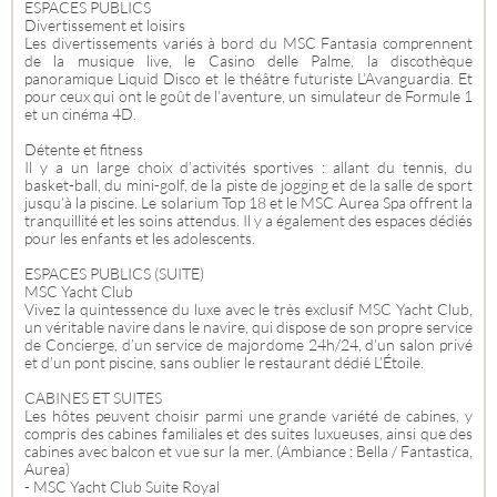
ESPACES PUBLICS
Divertissement et loisirs
Les divertissements variés à bord du MSC Fantasia comprennent
de la musique live, le Casino delle Palme, la discothèque
panoramique Liquid Disco et le théâtre futuriste L’Avanguardia. Et
pour ceux qui ont le goût de l’aventure, un simulateur de Formule 1
et un cinéma 4D.
Détente et fitness
Il y a un large choix d’activités sportives : allant du tennis, du
basket-ball, du mini-golf, de la piste de jogging et de la salle de sport
jusqu’à la piscine. Le solarium Top 18 et le MSC Aurea Spa offrent la
tranquillité et les soins attendus. Il y a également des espaces dédiés
pour les enfants et les adolescents.
ESPACES PUBLICS (SUITE)
MSC Yacht Club
Vivez la quintessence du luxe avec le très exclusif MSC Yacht Club,
un véritable navire dans le navire, qui dispose de son propre service
de Concierge, d’un service de majordome 24h/24, d’un salon privé
et d’un pont piscine, sans oublier le restaurant dédié L’Étoile.
CABINES ET SUITES
Les hôtes peuvent choisir parmi une grande variété de cabines, y
compris des cabines familiales et des suites luxueuses, ainsi que des
cabines avec balcon et vue sur la mer. (Ambiance : Bella / Fantastica,
Aurea)
- MSC Yacht Club Suite Royal