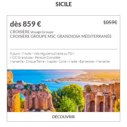
SICILE
1059€
dès 859
€
CROISIÈRE
Voyage Groupe
CROISIÈRE GROUPE MSC GRANDIOSA MÉDITERRANÉE
8 jours / 7 nuits - Vols réguliers directs ou TGV
MSC Grandiosa - Pension Complète
Marseille - Cinque Terre - Naples - Sicile - Malte - Barcelone - Marseille
DÉCOUVRIR