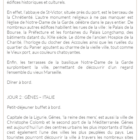
édifices historiques et culturels.
En effet, l’abbaye de St-Victor, située près du port, est le berceau de
la Chrétienté. L’autre monument religieux à ne pas manquer est
l'église de Notre-Dame de la Garde, célèbre dans le pays entier. De
nombreux autres édifices habillent les rues de la ville : le Palais de la
Bourse, la Préfecture et les fontaines du Palais Longchamp, des
bâtiments datant du XIXe siècle. Le dôme de l’ancien Hospice de la
Charité, l’horloge du clocher des Accoules ainsi que les ruelles du
quartier du Panier ajoutent au charme de la vieille ville, tout comme
le Vieux port, aux couleurs chatoyantes.
Enfin, les terrasses de la basilique Notre-Dame de la Garde
surplombent la ville, permettant de découvrir d’un regard
l’ensemble du vieux Marseille.
Dîner à bord.
JOUR 2 : GÊNES – ITALIE
Petit-déjeuner buffet à bord.
Capitale de la Ligurie, Gênes, 'la reine des mers', est aussi la ville de
Christophe Colomb et le second port de la Méditerranée. Gênes
est aujourd’hui l’un des centres urbains les plus importants d’Italie,
c’est également l’une des villes les plus peuplées du pays. Les
touristes pourront découvrir la ville à travers les nombreux sites