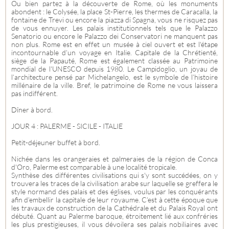
Ou bien partez à la découverte de Rome, où les monuments
abondent : le Colysée, la place St-Pierre, les thermes de Caracalla, la
fontaine de Trevi ou encore la piazza di Spagna, vous ne risquez pas
de vous ennuyer. Les palais institutionnels tels que le Palazzo
Senatorio ou encore le Palazzo dei Conservatori ne manquent pas
non plus. Rome est en effet un musée à ciel ouvert et est l'étape
incontournable d’un voyage en Italie. Capitale de la Chrétienté,
siège de la Papauté, Rome est également classée au Patrimoine
mondial de l'UNESCO depuis 1980. Le Campidoglio, un joyau de
l’architecture pensé par Michelangelo, est le symbole de l’histoire
millénaire de la ville. Bref, le patrimoine de Rome ne vous laissera
pas indifférent.
Dîner à bord.
JOUR 4 : PALERME - SICILE - ITALIE
Petit-déjeuner buffet à bord.
Nichée dans les orangeraies et palmeraies de la région de Conca
d'Oro, Palerme est comparable à une localité tropicale.
Synthèse des différentes civilisations qui s'y sont succédées, on y
trouvera les traces de la civilisation arabe sur laquelle se greffera le
style normand des palais et des églises, voulus par les conquérants
afin d’embellir la capitale de leur royaume. C’est à cette époque que
les travaux de construction de la Cathédrale et du Palais Royal ont
débuté. Quant au Palerme baroque, étroitement lié aux confréries
les plus prestigieuses, il vous dévoilera ses palais nobiliaires avec