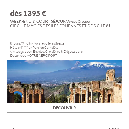
dès 1395
€
WEEK-END & COURT SÉJOUR
Voyage Groupe
CIRCUIT MAGIES DES ÎLES EOLIENNES ET DE SICILE 8J
8 jours / 7 nuits - Vols réguliers directs
Hôtels 4**** en Pension Complète
Visites guidées, Entrées, Croisières & Dégustations
Départs de VOTRE AEROPORT
DÉCOUVRIR