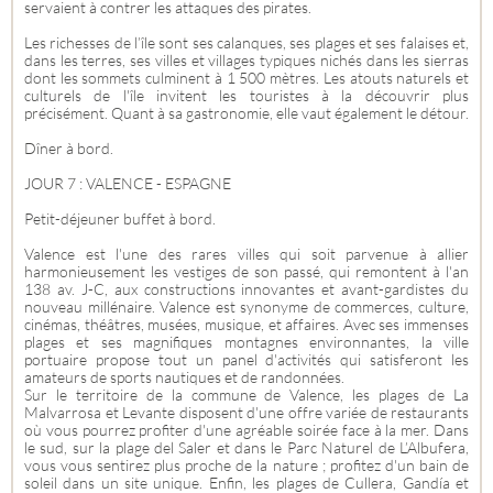
servaient à contrer les attaques des pirates.
Les richesses de l’île sont ses calanques, ses plages et ses falaises et,
dans les terres, ses villes et villages typiques nichés dans les sierras
dont les sommets culminent à 1 500 mètres. Les atouts naturels et
culturels de l'île invitent les touristes à la découvrir plus
précisément. Quant à sa gastronomie, elle vaut également le détour.
Dîner à bord.
JOUR 7 : VALENCE - ESPAGNE
Petit-déjeuner buffet à bord.
Valence est l'une des rares villes qui soit parvenue à allier
harmonieusement les vestiges de son passé, qui remontent à l'an
138 av. J-C, aux constructions innovantes et avant-gardistes du
nouveau millénaire. Valence est synonyme de commerces, culture,
cinémas, théâtres, musées, musique, et affaires. Avec ses immenses
plages et ses magnifiques montagnes environnantes, la ville
portuaire propose tout un panel d'activités qui satisferont les
amateurs de sports nautiques et de randonnées.
Sur le territoire de la commune de Valence, les plages de La
Malvarrosa et Levante disposent d'une offre variée de restaurants
où vous pourrez profiter d'une agréable soirée face à la mer. Dans
le sud, sur la plage del Saler et dans le Parc Naturel de L’Albufera,
vous vous sentirez plus proche de la nature ; profitez d'un bain de
soleil dans un site unique. Enfin, les plages de Cullera, Gandía et