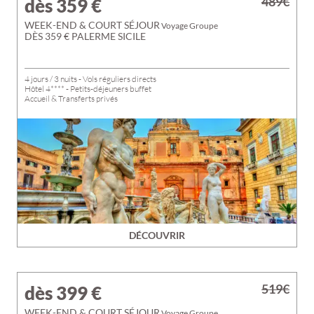
489€
dès 359
€
WEEK-END & COURT SÉJOUR
Voyage Groupe
DÈS 359 € PALERME SICILE
4 jours / 3 nuits - Vols réguliers directs
Hôtel 4**** - Petits-déjeuners buffet
Accueil & Transferts privés
DÉCOUVRIR
519€
dès 399
€
WEEK-END & COURT SÉJOUR
Voyage Groupe