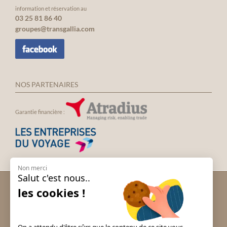
information et réservation au
03 25 81 86 40
groupes@transgallia.com
NOS PARTENAIRES
Garantie financière :
Non merci
Salut c'est nous..
Voyage groupe Andalousie
les cookies !
Voyage groupe Espagne
Voyage groupe Irlande
Voyage groupe Italie