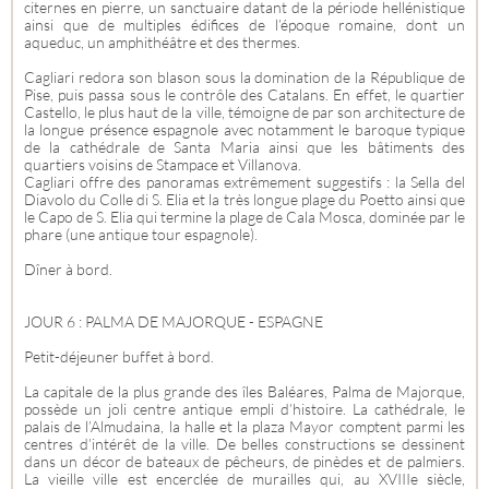
citernes en pierre, un sanctuaire datant de la période hellénistique
ainsi que de multiples édifices de l’époque romaine, dont un
aqueduc, un amphithéâtre et des thermes.
Cagliari redora son blason sous la domination de la République de
Pise, puis passa sous le contrôle des Catalans. En effet, le quartier
Castello, le plus haut de la ville, témoigne de par son architecture de
la longue présence espagnole avec notamment le baroque typique
de la cathédrale de Santa Maria ainsi que les bâtiments des
quartiers voisins de Stampace et Villanova.
Cagliari offre des panoramas extrêmement suggestifs : la Sella del
Diavolo du Colle di S. Elia et la très longue plage du Poetto ainsi que
le Capo de S. Elia qui termine la plage de Cala Mosca, dominée par le
phare (une antique tour espagnole).
Dîner à bord.
JOUR 6 : PALMA DE MAJORQUE - ESPAGNE
Petit-déjeuner buffet à bord.
La capitale de la plus grande des îles Baléares, Palma de Majorque,
possède un joli centre antique empli d’histoire. La cathédrale, le
palais de l’Almudaina, la halle et la plaza Mayor comptent parmi les
centres d’intérêt de la ville. De belles constructions se dessinent
dans un décor de bateaux de pêcheurs, de pinèdes et de palmiers.
La vieille ville est encerclée de murailles qui, au XVIIIe siècle,