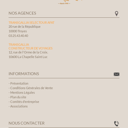
toute son équ
particulière
NOS AGENCES
qui a permis 
TRANSGALLIA SELECTOUR AFAT
familial encor
20 rue de la République
inoubliable
10000 Troyes
03.25.43.40.40
TRANSGALLIA
CONSTRUCTEUR DE VOYAGES
12, rue de l'Orme de la Croix.
10600 La Chapelle Saint Luc
INFORMATIONS
-
Présentation
-
Conditions Générales de Vente
-
Mentions Légales
-
Plan du site
-
Comités d'entreprise
-
Associations
NOUS CONTACTER