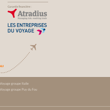
adame LEAUX Elise
Naples, nos places dans l’avion étaient
dre cet événement
réservées , à notre arrivée à Naples une
Garantie financière :
intéressant et
navette privée nous attendait pour
notre transfert à l’hôtel. Nous avons
séjourné dans un hôtel en centre ville,
idéal pour les visites. Le retour s’est
déroulé dans les mêmes conditions qu’à
l’aller. L’ensemble du groupe a été ravi
de ce voyage. Un grand merci à Maurine
et Camille de Transgallia pour leur
professionnalisme et leur gentillesse.
Bien sûr, nous ferons appel à leurs
services pour notre prochain voyage.
Merci encore
Voyage groupe Italie
Voyage groupe Puy du Fou