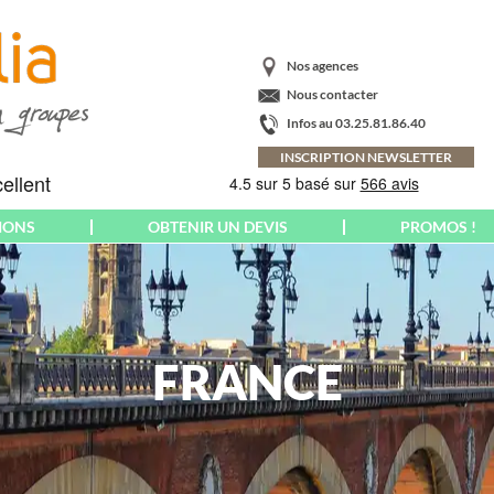
Nos agences
Nous contacter
Infos au 03.25.81.86.40
INSCRIPTION NEWSLETTER
IONS
OBTENIR UN DEVIS
PROMOS !
AMÉRIQUE
CRÈTE
PARIS
ARGENTINE
ECOSSE
PAYS BALTES
BAHAMAS
EMILIE-ROMAGNE
PAYS BASQUE
BRÉSIL
FRANCE
ESPAGNE
PAYS DE GALLES
CANADA
EUROPA-PARK
CORNOUAILLES
COLOMBIE
FLORENCE
POLOGNE
COSTA RICA
FLORIADE
PONTS MAI-JUIN
CUBA
EXPOSITION
PORT AVENTURA
EQUATEUR &
FRANCE
PORTUGAL
GALAPAGOS
YROL
FUERTEVENTURA
POUILLES
ETATS-UNIS US