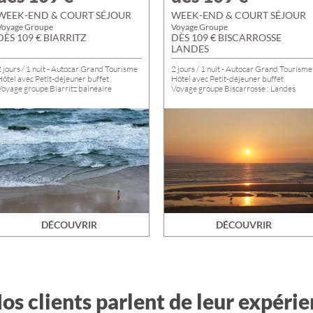
WEEK-END & COURT SÉJOUR
WEEK-END & COURT SÉJOUR
Voyage Groupe
Voyage Groupe
DÈS 109 € BIARRITZ
DÈS 109 € BISCARROSSE
LANDES
 jours / 1 nuit - Autocar Grand Tourisme
2 jours / 1 nuit - Autocar Grand Tourisme
Hôtel avec Petit-déjeuner buffet
Hôtel avec Petit-déjeuner buffet
Voyage groupe Biarritz balnéaire
Voyage groupe Biscarrosse : Landes
DÉCOUVRIR
DÉCOUVRIR
os clients parlent de leur expéri