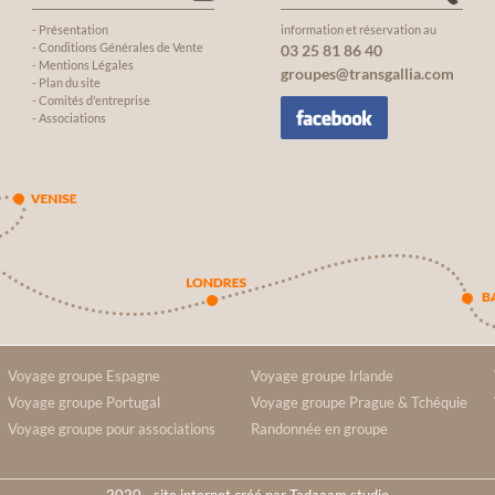
particulièrement m
qui a permis de ren
-
Présentation
information et réservation au
-
Conditions Générales de Vente
03 25 81 86 40
familial encore plus 
-
Mentions Légales
groupes@transgallia.com
inoubliable
-
Plan du site
-
Comités d'entreprise
-
Associations
Voyage groupe Espagne
Voyage groupe Irlande
Voyage groupe Portugal
Voyage groupe Prague & Tchéquie
Voyage groupe pour associations
Randonnée en groupe