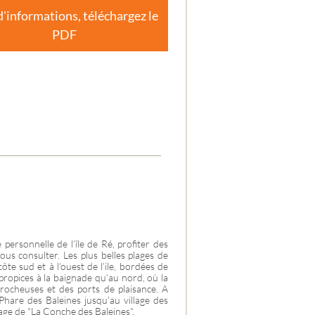
ES-
d'informations, téléchargez le
PDF
personnelle de l’île de Ré, profiter des
nous consulter. Les plus belles plages de
côte sud et à l’ouest de l’ile, bordées de
 propices à la baignade qu’au nord, où la
 rocheuses et des ports de plaisance. A
e Phare des Baleines jusqu'au village des
lage de "La Conche des Baleines".