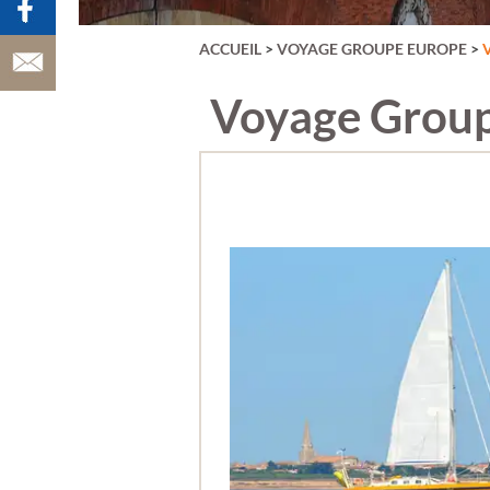
VATRY)
AUVERGNE
AÇORES
ACCUEIL
>
VOYAGE GROUPE EUROPE
>
BAIE DE SOMM
BALÉARES
BELGIQUE
Voyage Group
BERLIN
BORDEAUX &
VIGNOBLE
BRADERIE DE L
BUDAPEST &
HONGRIE
BULGARIE
CANARIES
CARNAVAL DE 
CARNAVAL DE
VENISE
CATALOGNE
CHAMPAGNE
CHYPRE
CHÂTEAUX DE 
LOIRE
CINQUE TERRE
COPENHAGUE
CORFOU
CORSE