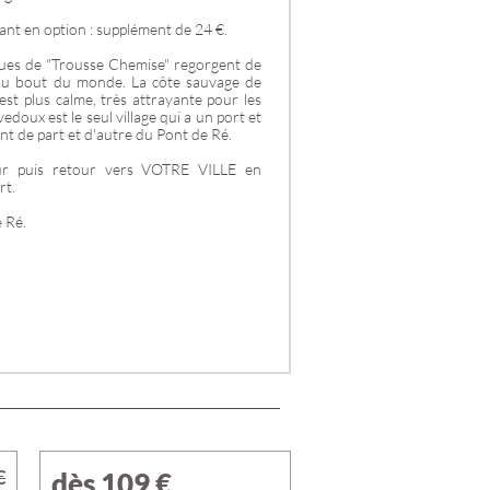
ant en option : supplément de 24 €.
riques de "Trousse Chemise" regorgent de
au bout du monde. La côte sauvage de
st plus calme, très attrayante pour les
edoux est le seul village qui a un port et
ent de part et d'autre du Pont de Ré.
ur puis retour vers VOTRE VILLE en
rt.
e Ré.
€
dès 109
€