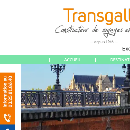
ACCUEIL
DESTINAT
THÉMATIQUES
EUROPE
WEEK-END &
ALBANIE
COURT SÉJOUR
ALGARVE
SÉJOUR
ALLEMAGNE
CIRCUIT
ALSACE
CROISIÈRE
AMNEVILLE
RANDONNÉE
AMSTERDAM
PARTICULIERS
ANDALOUSIE
(DÉPARTS PARIS)
ANGLETERRE
PARTICULIERS
ATHÈNES
(DÉPARTS AUBE &
AUTRICHE & T