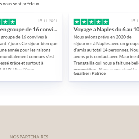
is nous sont précieux.
19-11-2021
19-11-2021
Voyage en groupe de 16 convives à Dubai…
Voyage a Naples du 6 au 10 octobre 2021
 16 convives à
Nous avions prévu en 2020 de
 Ce séjour bien que
séjourner à Naples avec un groupe
pour les raisons
d’amis au total 14 personnes. Nous
ment connues s’est
avons pris contact avec Maurine de
 et surtout à
Transgallia qui nous a fait une belle
e D’une
proposition . Nous avons signé le
Gualtieri Patrice
lle, patiente,
contrat début février 2020 et début
les obtentions de
mars la pandémie a débuté, avec le
différentes
télétravail, mais nous avons toujours été
tives diverses.
en contact avec Maurine et Camille.
ncophone, le
Notre voyage a été décalé d’une année,
us, les sorties, les
Maurine nous a adressé un avoir, puis
 timing….. tout s’est
début 2021, elle nous a fait une nouvelle
 Je remercie
proposition en conservant les mêmes
ansgallia de Troyes,
caractéristiques du voyage. Début
s plus
octobre, nous sommes enfin partis vers
NOS PARTENAIRES