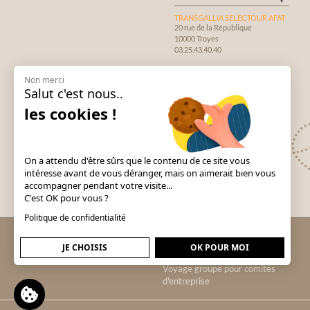
TRANSGALLIA SELECTOUR AFAT
20 rue de la République
10000 Troyes
03.25.43.40.40
TRANSGALLIA
Non merci
CONSTRUCTEUR DE VOYAGES
Salut c'est nous..
12, rue de l'Orme de la Croix.
10600 La Chapelle Saint Luc
les cookies !
On a attendu d'être sûrs que le contenu de ce site vous
intéresse avant de vous déranger, mais on aimerait bien vous
accompagner pendant votre visite...
C'est OK pour vous ?
Politique de confidentialité
Voyage groupe Andalousie
JE CHOISIS
OK POUR MOI
Voyage groupe Londres
Voyage groupe pour comités
d'entreprise