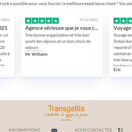
 notre possible pour vous fournir la meilleure expérience client ! Vos av
19-11-2021
Agence sérieuse que je vous conseille
Très bonne organisation et très bon
Voyage en groupe de
suivit des séjours et un bon choix de
Dubai durant 7 jours
sejours
reporté d’une année 
sanitaires mondiale
Mr Wilhelm
très bien passé grâce
madame LEAUX Elis
Eric
disponibilité sans fai
impliquée, tant sur 
visas, des tests, des 
exigences administra
L’hôtel, le guide fra
chauffeur de bus, le b
visites organisées, le
vraiment bien passé
vivement l’agence Tr
toute son équipe mai
INFORMATIONS
NOUS CONTACTER