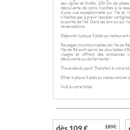
ses vignes et forêts. 100 km de pistes 
découverte de coins insolites à la be
d’une vue exceptionnelle sur l’île et l’
n’hésitez pas à gravir l’escalier vertigin
la pointe de l’île. Dans les airs ou sur l
de sensations.
Déjeuner typique 3 plats au restaurant 
Paysages incontournables de l’Ile de Ré
l’île de Ré sont parmi les plus belles d'
visages et offrent des ambiances 
découverte ou de farniente !
Traversée du pont. Transfert à votre hôt
Dîner typique 3 plats au restaurant en o
Nuit à votre hôtel.
189€
dès 109
€