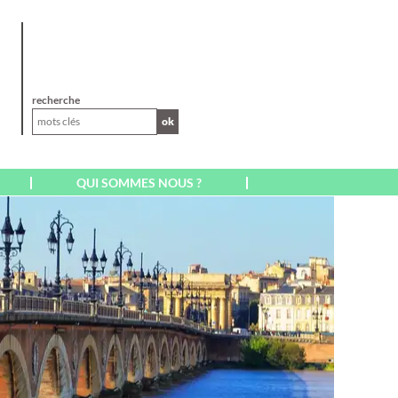
XL
recherche
ok
QUI SOMMES NOUS ?
AFRIQUE
AFRIQUE DU SUD
CAP VERT SAL BOA
VISTA
EGYPTE
ILE MAURICE
ILE DE LA RÉUNION
KENYA
MADAGASCAR
MAROC
A
MARRAKECH