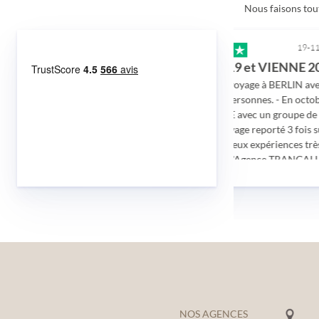
Nous faisons tout
19-11-2021
19-11-2021
très bonne réactivités du personnelle…
BERLIN 2019 et VIENNE 2021
s du personnelle
- En mai 2019 voyage à BERLIN avec un
 facilement au
groupe de 22 personnes. - En octobre
. content d'avoir
2021 à VIENNE avec un groupe de 20
 prêt à refaire un
personnes. (voyage reporté 3 fois suite à
la pandémie) Deux expériences très
positives avec l'Agence TRANGALLIA:
Gérard
Très bonne organisation, prestation
sérieuse avec beaucoup de
compétences, gentillesse et de
disponibilité de la part des employées.
Guide au top, visites essentielles et
rapport qualité/prix irréprochables.
Note de 4,9/5 de tous les participants.
NOS AGENCES