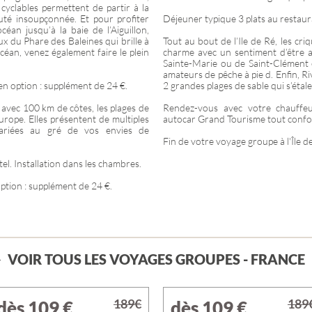
cyclables permettent de partir à la
auté insoupçonnée. Et pour profiter
Déjeuner typique 3 plats au restaur
océan jusqu’à la baie de l’Aiguillon,
eux du Phare des Baleines qui brille à
Tout au bout de l’Ile de Ré, les c
’océan, venez également faire le plein
charme avec un sentiment d’être 
Sainte-Marie ou de Saint-Clément e
amateurs de pêche à pie d. Enfin, Riv
en option : supplément de 24 €.
2 grandes plages de sable qui s’étal
 avec 100 km de côtes, les plages de
Rendez-vous avec votre chauffe
Europe. Elles présentent de multiples
autocar Grand Tourisme tout confo
variées au gré de vos envies de
Fin de votre voyage groupe à l'Île d
el. Installation dans les chambres.
ption : supplément de 24 €.
VOIR TOUS LES VOYAGES GROUPES - FRANCE
189€
189
dès 109
€
dès 109
€