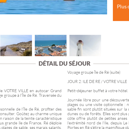
PROVENCE-ALP
Plus 
CÔTE D'AZUR
ÎLE DE FRANCE
DÉTAIL DU SÉJOUR
Voyage groupe Île de Ré (suite)
JOUR 2: ILE DE RE / VOTRE VILLE
t de VOTRE VILLE en autocar Grand
Petit-déjeuner buffet à votre hôtel.
 groupe à l'Île de Ré. Traversée du
Journée libre pour une découverte 
plages ou une visite optionnelle : 
nnelle de l’Île de Ré, profiter des
sable fin sont plutôt situées sur la 
 consulter. Goûtez au charme unique
dunes ou de forêts. Elles sont plus
 raison de la teinte caractéristique
côte offre plutôt de petites anses
us grande île de France, Ré déploie
l’extrémité nord de l'Ile, depuis L
 plages de sable, ses marais salants,
Portes en Ré s'étire la magnifique p