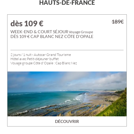
HAUTS-DE-FRANCE
189€
dès 109
€
WEEK-END & COURT SÉJOUR
Voyage Groupe
DÈS 109 € CAP BLANC NEZ CÔTE D'OPALE
2 jours / 1 nuit - Autocar Grand Tourisme
Hôtel avec Petit-déjeuner buffet
Voyage groupe Côte d'Opale : Cap Blanc Nez
DÉCOUVRIR