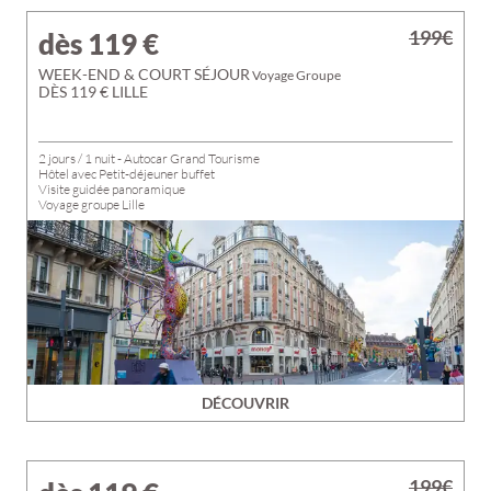
199€
dès 119
€
WEEK-END & COURT SÉJOUR
Voyage Groupe
DÈS 119 € LILLE
2 jours / 1 nuit - Autocar Grand Tourisme
Hôtel avec Petit-déjeuner buffet
Visite guidée panoramique
Voyage groupe Lille
DÉCOUVRIR
199€