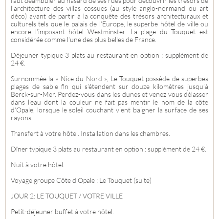
faut déambuler au hasard de ses rues pour découvrir les trésors de
l’architecture des villas cossues (au style anglo-normand ou art
déco) avant de partir à la conquête des trésors architecturaux et
culturels tels que le palais de l’Europe, le superbe hôtel de ville ou
encore l’imposant hôtel Westminster. La plage du Touquet est
considérée comme l’une des plus belles de France.
Déjeuner typique 3 plats au restaurant en option : supplément de
24 €.
Surnommée la « Nice du Nord », Le Touquet possède de superbes
plages de sable fin qui s’étendent sur douze kilomètres jusqu’à
Berck-sur-Mer. Perdez-vous dans les dunes et venez vous délasser
dans l’eau dont la couleur ne fait pas mentir le nom de la côte
d’Opale, lorsque le soleil couchant vient baigner la surface de ses
rayons.
Transfert à votre hôtel. Installation dans les chambres.
Dîner typique 3 plats au restaurant en option : supplément de 24 €.
Nuit à votre hôtel.
Voyage groupe Côte d'Opale : Le Touquet (suite)
JOUR 2: LE TOUQUET / VOTRE VILLE
Petit-déjeuner buffet à votre hôtel.