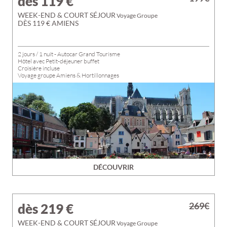
dès 119
€
WEEK-END & COURT SÉJOUR
Voyage Groupe
DÈS 119 € AMIENS
2 jours / 1 nuit - Autocar Grand Tourisme
Hôtel avec Petit-déjeuner buffet
Croisière incluse
Voyage groupe Amiens & Hortillonnages
DÉCOUVRIR
269€
dès 219
€
WEEK-END & COURT SÉJOUR
Voyage Groupe