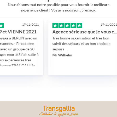
Nous faisons tout notre possible pour vous fournir la meilleure
expérience client ! Vos avis nous sont précieux.
19-11-2021
19-11-2021
VIENNE 2021
Agence sérieuse que je vous conseille
 BERLIN avec un
Très bonne organisation et très bon
. - En octobre
suivit des séjours et un bon choix de
 groupe de 20
sejours
rté 3 fois suite à
Mr Wilhelm
riences très
ce TRANGALLIA:
, prestation
p de
e et de
t des employées.
entielles et
réprochables.
s participants.