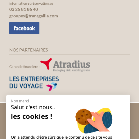
information et réservation au
03 25 81 86 40
groupes@transgallia.com
NOS PARTENAIRES
Garantie financière :
Non merci
Salut c'est nous..
Voyage groupe Andalousie
les cookies !
Voyage groupe Espagne
Voyage groupe Irlande
Voyage groupe Italie
On a attendu d'être sûrs que le contenu de ce site vous