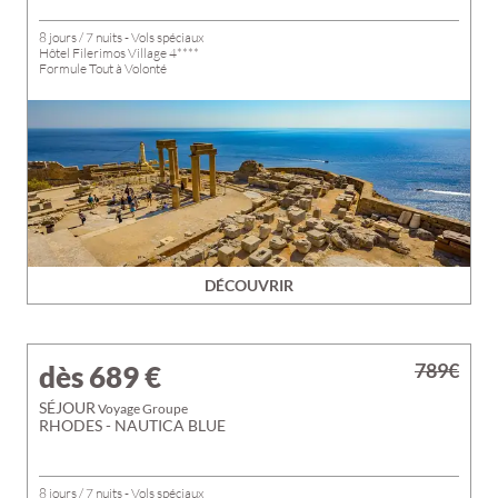
8 jours / 7 nuits - Vols spéciaux
Hôtel Filerimos Village 4****
Formule Tout à Volonté
DÉCOUVRIR
789€
dès 689
€
SÉJOUR
Voyage Groupe
RHODES - NAUTICA BLUE
8 jours / 7 nuits - Vols spéciaux