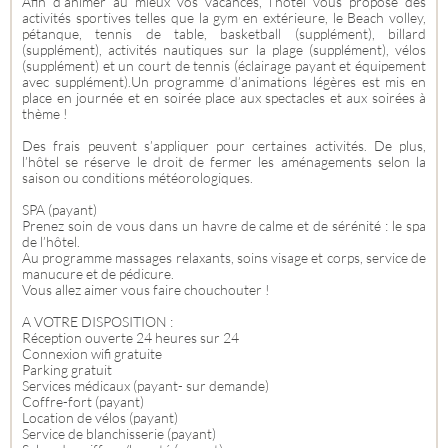
Afin d’animer au mieux vos vacances, l’hôtel vous propose des
activités sportives telles que la gym en extérieure, le Beach volley,
pétanque, tennis de table, basketball (supplément), billard
(supplément), activités nautiques sur la plage (supplément), vélos
(supplément) et un court de tennis (éclairage payant et équipement
avec supplément).Un programme d’animations légères est mis en
place en journée et en soirée place aux spectacles et aux soirées à
thème !
Des frais peuvent s’appliquer pour certaines activités. De plus,
l’hôtel se réserve le droit de fermer les aménagements selon la
saison ou conditions météorologiques.
SPA (payant)
Prenez soin de vous dans un havre de calme et de sérénité : le spa
de l’hôtel.
Au programme massages relaxants, soins visage et corps, service de
manucure et de pédicure.
Vous allez aimer vous faire chouchouter !
A VOTRE DISPOSITION :
Réception ouverte 24 heures sur 24
Connexion wifi gratuite
Parking gratuit
Services médicaux (payant- sur demande)
Coffre-fort (payant)
Location de vélos (payant)
Service de blanchisserie (payant)