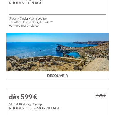
RHODES EDEN ROC
8 jours / 7 nuits - Vols spéciaux
Eden Roc Hôtel & Bungalows 4****
Formule Tout à Volonté
DÉCOUVRIR
725€
dès 599
€
SÉJOUR
Voyage Groupe
RHODES - FILERIMOS VILLAGE