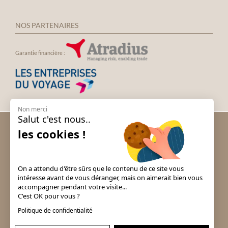
NOS PARTENAIRES
Garantie financière :
Non merci
Salut c'est nous..
Voyage groupe Andalousie
les cookies !
Voyage groupe Espagne
Voyage groupe Irlande
Voyage groupe Italie
On a attendu d'être sûrs que le contenu de ce site vous
Voyage groupe Londres
intéresse avant de vous déranger, mais on aimerait bien vous
accompagner pendant votre visite...
Voyage groupe Portugal
C'est OK pour vous ?
Voyage groupe Prague & Tchéquie
Politique de confidentialité
Voyage groupe Puy du Fou
Voyage groupe pour comités