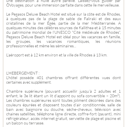
une destination à nulle autre pareille. Laissez-vous guider par
ÔVoyages, pour une immersion parfaite dans cette île merveilleuse.
Le Pegasos Deluxe Beach Hotel est situé sur la côte est de Rhodes,
à quelques pas de la plage de sable de Faliraki et des eaux
cristallines de la mer Égée, partie de la mer Méditerranée. A
quelques minutes des célèbres sources de Kallithea et à 15 minutes
du patrimoine mondial de l’UNESCO "Cité médiévale de Rhodes",
Pegasos Deluxe Beach Hotel est idéal pour les vacances en famille,
les groupes, les vacances romantiques, les réunions
professionnelles et même les séminaires...
L’aéroport est à 12 km environ et la ville de Rhodes à 13 km.
L’HEBERGEMENT :
L’hôtel possède 401 chambres offrant différentes vues dont
certaines avec supplément.
Chambre supérieure (pouvant accueillir jusqu’à 2 adultes et 1
enfant, le 3e lit étant un lit d’appoint ou sofa convertible – 20m²).
Les chambres supérieures sont toutes joliment décorées dans des
couleurs épurées et disposent toutes d’air conditionnée, salle de
bain avec baignoire ou douche, sèche-cheveux, télévision avec
chaines satellites, téléphone ligne directe, coffre-fort (payant), mini
réfrigérateur, accès internet gratuit, serviette de plage et piscine et
un balcon ou terrasse.