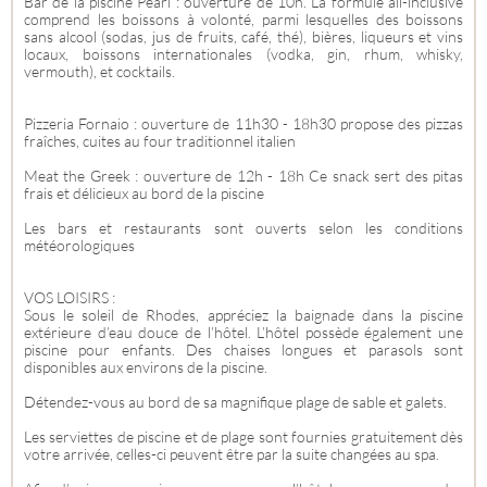
Bar de la piscine Pearl : ouverture de 10h. La formule all-inclusive
comprend les boissons à volonté, parmi lesquelles des boissons
sans alcool (sodas, jus de fruits, café, thé), bières, liqueurs et vins
locaux, boissons internationales (vodka, gin, rhum, whisky,
vermouth), et cocktails.
Pizzeria Fornaio : ouverture de 11h30 - 18h30 propose des pizzas
fraîches, cuites au four traditionnel italien
Meat the Greek : ouverture de 12h - 18h Ce snack sert des pitas
frais et délicieux au bord de la piscine
Les bars et restaurants sont ouverts selon les conditions
météorologiques
VOS LOISIRS :
Sous le soleil de Rhodes, appréciez la baignade dans la piscine
extérieure d’eau douce de l’hôtel. L’hôtel possède également une
piscine pour enfants. Des chaises longues et parasols sont
disponibles aux environs de la piscine.
Détendez-vous au bord de sa magnifique plage de sable et galets.
Les serviettes de piscine et de plage sont fournies gratuitement dès
votre arrivée, celles-ci peuvent être par la suite changées au spa.