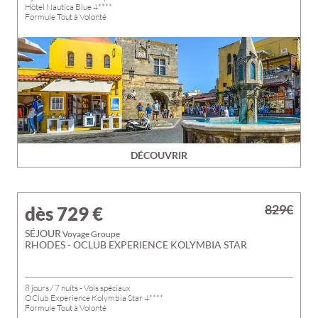
Hôtel Nautica Blue 4****
Formule Tout à Volonté
DÉCOUVRIR
829€
dès 729
€
SÉJOUR
Voyage Groupe
RHODES - OCLUB EXPERIENCE KOLYMBIA STAR
8 jours / 7 nuits - Vols spéciaux
OClub Experience Kolymbia Star 4****
Formule Tout à Volonté