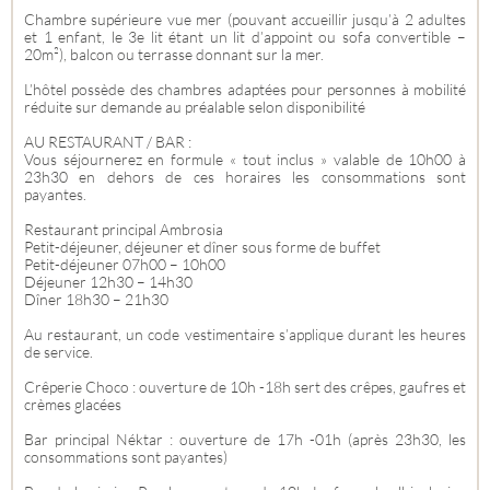
Chambre supérieure vue mer (pouvant accueillir jusqu’à 2 adultes
et 1 enfant, le 3e lit étant un lit d’appoint ou sofa convertible –
20m²), balcon ou terrasse donnant sur la mer.
L’hôtel possède des chambres adaptées pour personnes à mobilité
réduite sur demande au préalable selon disponibilité
AU RESTAURANT / BAR :
Vous séjournerez en formule « tout inclus » valable de 10h00 à
23h30 en dehors de ces horaires les consommations sont
payantes.
Restaurant principal Ambrosia
Petit-déjeuner, déjeuner et dîner sous forme de buffet
Petit-déjeuner 07h00 – 10h00
Déjeuner 12h30 – 14h30
Dîner 18h30 – 21h30
Au restaurant, un code vestimentaire s’applique durant les heures
de service.
Crêperie Choco : ouverture de 10h -18h sert des crêpes, gaufres et
crèmes glacées
Bar principal Néktar : ouverture de 17h -01h (après 23h30, les
consommations sont payantes)