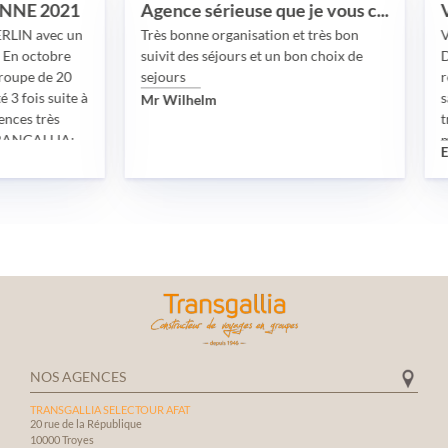
2021
Agence sérieuse que je vous conseille
vec un
Très bonne organisation et très bon
Voyage e
obre
suivit des séjours et un bon choix de
Dubai du
e 20
sejours
reporté d
suite à
sanitair
Mr Wilhelm
ès
très bien
LIA:
madame 
Eric
on
disponibil
impliquée
visas, des
yées.
exigences
t
L’hôtel, 
s.
chauffeur 
ants.
visites o
vraiment
vivement 
toute son
particul
NOS AGENCES
qui a pe
TRANSGALLIA SELECTOUR AFAT
familial 
20 rue de la République
inoublia
10000 Troyes