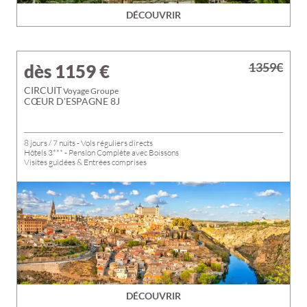
DÉCOUVRIR
1359€
dès 1159
€
CIRCUIT
Voyage Groupe
CŒUR D'ESPAGNE 8J
8 jours / 7 nuits - Vols réguliers directs
Hôtels 3*** - Pension Complète avec Boissons
Visites guidées & Entrées comprises
DÉCOUVRIR