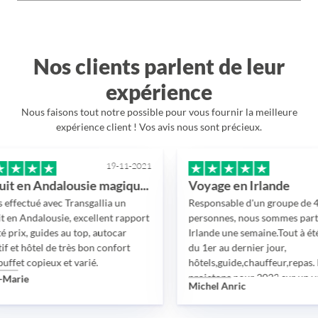
Nos clients parlent de leur
expérience
Nous faisons tout notre possible pour vous fournir la meilleure
expérience client ! Vos avis nous sont précieux.
19-11-2021
19-11
Circuit en Andalousie magique!!
Voyage en Irlande
tué avec Transgallia un
Responsable d'un groupe de 45
ndalousie, excellent rapport
personnes, nous sommes partis en
, guides au top, autocar
Irlande une semaine.Tout à été parfa
hôtel de très bon confort
du 1er au dernier jour,
copieux et varié.
hôtels,guide,chauffeur,repas. Nous 
projetons pour 2022 sur un voyage 
e
Michel Anric
Croatie avec Transgallia.