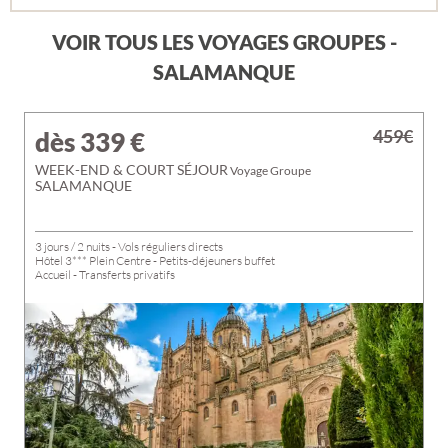
VOIR TOUS LES VOYAGES GROUPES -
SALAMANQUE
459€
dès 339
€
WEEK-END & COURT SÉJOUR
Voyage Groupe
SALAMANQUE
3 jours / 2 nuits - Vols réguliers directs
Hôtel 3*** Plein Centre - Petits-déjeuners buffet
Accueil - Transferts privatifs