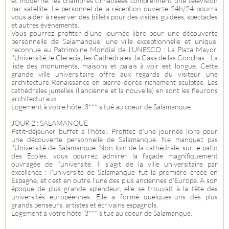
et moderne, les chambres climatisées comprennent une télévision
par satellite. Le personnel de la réception ouverte 24h/24 pourra
vous aider à réserver des billets pour des visites guidées, spectacles
et autres événements.
Vous pourrez profiter d'une journée libre pour une découverte
personnelle de Salamanque, une ville exceptionnelle et unique,
reconnue au Patrimoine Mondial de l'UNESCO : La Plaza Mayor,
l'Université, le Clerecia, les Cathédrales, la Casa de las Conchas... La
liste des monuments, maisons et palais à voir est longue. Cette
grande ville universitaire offre aux regards du visiteur une
architecture Renaissance en pierre dorée richement sculptée. Les
cathédrales jumelles (l'ancienne et la nouvelle) en sont les fleurons
architecturaux.
Logement à votre hôtel 3*** situé au coeur de Salamanque.
JOUR 2 : SALAMANQUE
Petit-déjeuner buffet à l'hôtel. Profitez d'une journée libre pour
une découverte personnelle de Salamanque. Ne manquez pas
l'Université de Salamanque. Non loin de la cathédrale, sur le patio
des Ecoles, vous pourrez admirer la façade magnifiquement
ouvragée de l'université. Il s'agit de la ville universitaire par
excellence : l'université de Salamanque fut la première créée en
Espagne, et c'est en outre l'une des plus anciennes d'Europe. A son
époque de plus grande splendeur, elle se trouvait à la tête des
universités européennes. Elle a formé quelques-uns des plus
grands penseurs, artistes et écrivains espagnols.
Logement à votre hôtel 3*** situé au coeur de Salamanque.