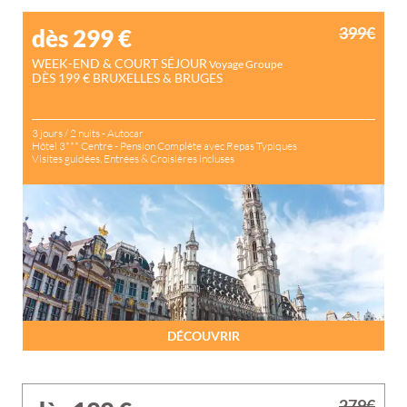
399€
dès 299
€
WEEK-END & COURT SÉJOUR
Voyage Groupe
DÈS 199 € BRUXELLES & BRUGES
3 jours / 2 nuits - Autocar
Hôtel 3*** Centre - Pension Complète avec Repas Typiques
Visites guidées, Entrées & Croisières incluses
DÉCOUVRIR
279€