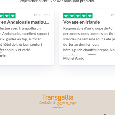
expérience client ! Vos avis nous sont précieux.
19-11-2021
19-11-202
Circuit en Andalousie magique!!
Voyage en Irlande
avec Transgallia un
Responsable d'un groupe de 45
lousie, excellent rapport
personnes, nous sommes partis en
ides au top, autocar
Irlande une semaine.Tout à été parfait
l de très bon confort
du 1er au dernier jour,
eux et varié.
hôtels,guide,chauffeur,repas. Nous nou
projetons pour 2022 sur un voyage en
Michel Anric
Croatie avec Transgallia.