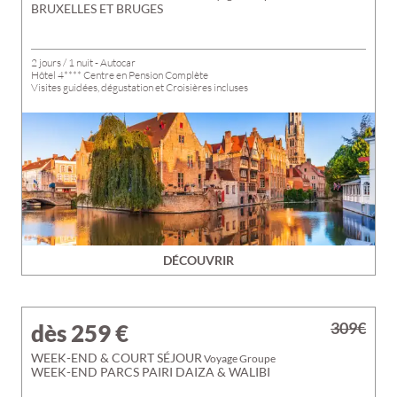
BRUXELLES ET BRUGES
2 jours / 1 nuit - Autocar
Hôtel 4**** Centre en Pension Complète
Visites guidées, dégustation et Croisières incluses
DÉCOUVRIR
309€
dès 259
€
WEEK-END & COURT SÉJOUR
Voyage Groupe
WEEK-END PARCS PAIRI DAIZA & WALIBI