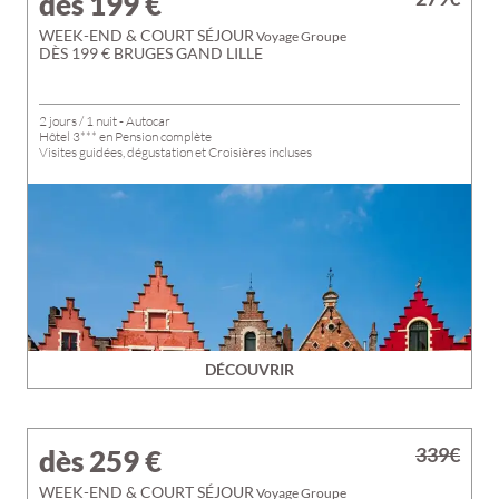
dès 199
€
WEEK-END & COURT SÉJOUR
Voyage Groupe
DÈS 199 € BRUGES GAND LILLE
2 jours / 1 nuit - Autocar
Hôtel 3*** en Pension complète
Visites guidées, dégustation et Croisières incluses
DÉCOUVRIR
339€
dès 259
€
WEEK-END & COURT SÉJOUR
Voyage Groupe