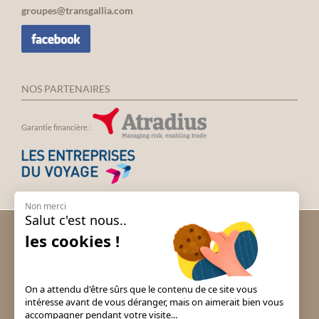
groupes@transgallia.com
NOS PARTENAIRES
Garantie financière :
Non merci
Salut c'est nous..
Voyage groupe Andalousie
les cookies !
Voyage groupe Espagne
Voyage groupe Irlande
Voyage groupe Italie
On a attendu d'être sûrs que le contenu de ce site vous
Voyage groupe Londres
intéresse avant de vous déranger, mais on aimerait bien vous
accompagner pendant votre visite...
Voyage groupe Portugal