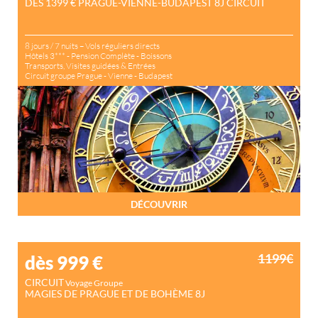
DÈS 1399 € PRAGUE-VIENNE-BUDAPEST 8J CIRCUIT
8 jours / 7 nuits – Vols réguliers directs
Hôtels 3*** - Pension Complète - Boissons
Transports, Visites guidées & Entrées
Circuit groupe Prague - Vienne - Budapest
DÉCOUVRIR
1199€
dès 999
€
CIRCUIT
Voyage Groupe
MAGIES DE PRAGUE ET DE BOHÈME 8J