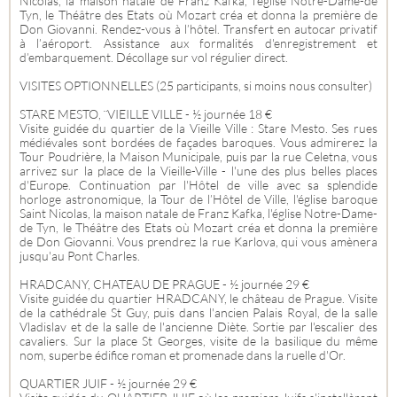
Nicolas, la maison natale de Franz Kafka, l'église Notre-Dame-de
Tyn, le Théâtre des Etats où Mozart créa et donna la première de
Don Giovanni. Rendez-vous à l’hôtel. Transfert en autocar privatif
à l’aéroport. Assistance aux formalités d'enregistrement et
d’embarquement. Décollage sur vol régulier direct.
VISITES OPTIONNELLES (25 participants, si moins nous consulter)
STARE MESTO, ¨VIEILLE VILLE - ½ journée 18 €
Visite guidée du quartier de la Vieille Ville : Stare Mesto. Ses rues
médiévales sont bordées de façades baroques. Vous admirerez la
Tour Poudrière, la Maison Municipale, puis par la rue Celetna, vous
arrivez sur la place de la Vieille-Ville - l'une des plus belles places
d'Europe. Continuation par l'Hôtel de ville avec sa splendide
horloge astronomique, la Tour de l’Hôtel de Ville, l'église baroque
Saint Nicolas, la maison natale de Franz Kafka, l'église Notre-Dame-
de Tyn, le Théâtre des Etats où Mozart créa et donna la première
de Don Giovanni. Vous prendrez la rue Karlova, qui vous amènera
jusqu'au Pont Charles.
HRADCANY, CHATEAU DE PRAGUE - ½ journée 29 €
Visite guidée du quartier HRADCANY, le château de Prague. Visite
de la cathédrale St Guy, puis dans l'ancien Palais Royal, de la salle
Vladislav et de la salle de l'ancienne Diète. Sortie par l'escalier des
cavaliers. Sur la place St Georges, visite de la basilique du même
nom, superbe édifice roman et promenade dans la ruelle d'Or.
QUARTIER JUIF - ½ journée 29 €