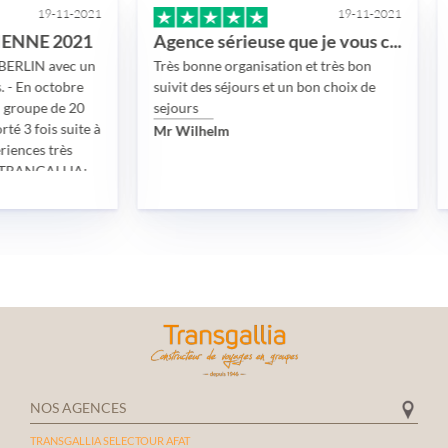
-11-2021
19-11-2021
 2021
Agence sérieuse que je vous conseille
Voyage 
avec un
Très bonne organisation et très bon
Dubai d
ctobre
suivit des séjours et un bon choix de
reporté
de 20
sejours
sanitai
s suite à
Mr Wilhelm
très bi
très
madame
ALLIA:
Eric
disponib
tion
impliqu
visas, d
exigenc
loyées.
L’hôtel
 et
chauffeu
les.
visites
pants.
vraimen
vivemen
toute s
partic
NOS AGENCES
qui a p
familia
TRANSGALLIA SELECTOUR AFAT