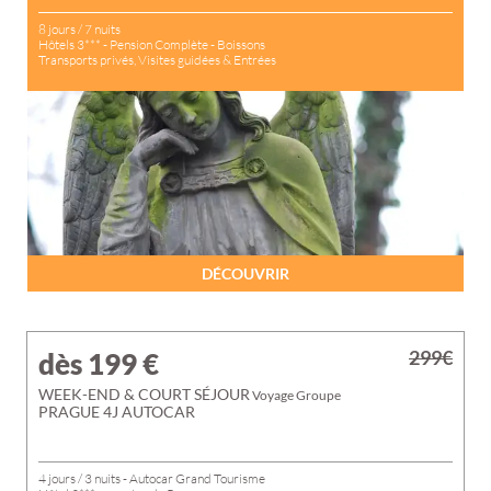
8 jours / 7 nuits
Hôtels 3*** - Pension Complète - Boissons
Transports privés, Visites guidées & Entrées
DÉCOUVRIR
299€
dès 199
€
WEEK-END & COURT SÉJOUR
Voyage Groupe
PRAGUE 4J AUTOCAR
4 jours / 3 nuits - Autocar Grand Tourisme