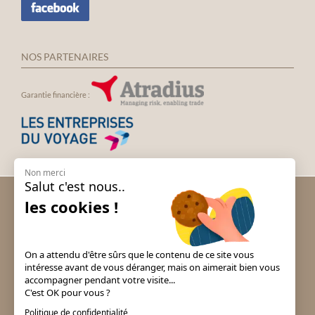
NOS PARTENAIRES
Garantie financière :
Non merci
Salut c'est nous..
Voyage groupe Andalousie
les cookies !
Voyage groupe Espagne
Voyage groupe Irlande
Voyage groupe Italie
On a attendu d'être sûrs que le contenu de ce site vous
Voyage groupe Londres
intéresse avant de vous déranger, mais on aimerait bien vous
accompagner pendant votre visite...
Voyage groupe Portugal
C'est OK pour vous ?
Voyage groupe Prague & Tchéquie
Politique de confidentialité
Voyage groupe Puy du Fou