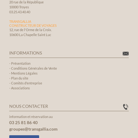
20 rue de la République
inoubli
10000 Troyes
03.25.43.40.40
TRANSGALLIA
CONSTRUCTEUR DE VOYAGES
12, rue de l'Orme de la Croix.
10600 La Chapelle Saint Luc
INFORMATIONS
-
Présentation
-
Conditions Générales de Vente
-
Mentions Légales
-
Plan du site
-
Comités d'entreprise
-
Associations
NOUS CONTACTER
information et réservation au
03 25 81 86 40
groupes@transgallia.com