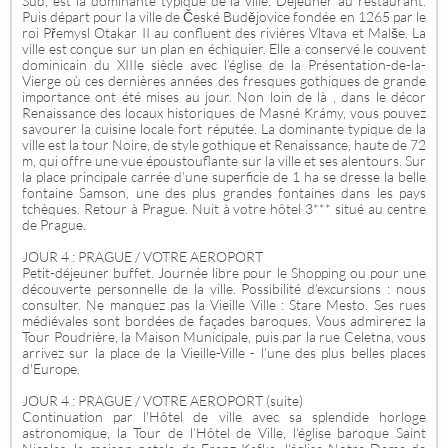
Sud, est la dominante typique de la ville. Déjeuner au restaurant.
Puis départ pour la ville de České Budějovice fondée en 1265 par le
roi Přemysl Otakar II au confluent des rivières Vltava et Malše. La
ville est conçue sur un plan en échiquier. Elle a conservé le couvent
dominicain du XIIIe siècle avec l’église de la Présentation-de-la-
Vierge où ces dernières années des fresques gothiques de grande
importance ont été mises au jour. Non loin de là , dans le décor
Renaissance des locaux historiques de Masné Krámy, vous pouvez
savourer la cuisine locale fort réputée. La dominante typique de la
ville est la tour Noire, de style gothique et Renaissance, haute de 72
m, qui offre une vue époustouflante sur la ville et ses alentours. Sur
la place principale carrée d’une superficie de 1 ha se dresse la belle
fontaine Samson, une des plus grandes fontaines dans les pays
tchèques. Retour à Prague. Nuit à votre hôtel 3*** situé au centre
de Prague.
JOUR 4 : PRAGUE / VOTRE AEROPORT
Petit-déjeuner buffet. Journée libre pour le Shopping ou pour une
découverte personnelle de la ville. Possibilité d’excursions : nous
consulter. Ne manquez pas la Vieille Ville : Stare Mesto. Ses rues
médiévales sont bordées de façades baroques. Vous admirerez la
Tour Poudrière, la Maison Municipale, puis par la rue Celetna, vous
arrivez sur la place de la Vieille-Ville - l'une des plus belles places
d'Europe.
JOUR 4 : PRAGUE / VOTRE AEROPORT (suite)
Continuation par l'Hôtel de ville avec sa splendide horloge
astronomique, la Tour de l’Hôtel de Ville, l'église baroque Saint