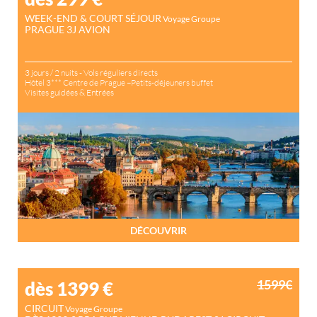
WEEK-END & COURT SÉJOUR
Voyage Groupe
PRAGUE 3J AVION
3 jours / 2 nuits - Vols réguliers directs
Hôtel 3*** Centre de Prague –Petits-déjeuners buffet
Visites guidées & Entrées
DÉCOUVRIR
1599€
dès 1399
€
CIRCUIT
Voyage Groupe