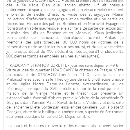
Visite guidée du QUARTIER JUIF où les premiers Juifs s'installèrent
dès le Xe siècle. Bien que l’ancien ghetto juif ait presque
entièrement disparu, ses synagogues et son vieux cimetière restent
empreints de siècles d’histoire. Visite des synagogues Maisel
(collection d’orfèvrerie synagogale et de textiles et une partie de
l’exposition Histoire des juifs en Bohême et en Moravie), Espagnole
(construit en style mauresque, elle abrite la 2e partie de l’exposition
Histoire des juifs en Bohême et en Moravie), Klaus (collection
permanente de manuscrits hébraïques anciens), Pinkas (le
Mémorial des juifs tchèques, 80 000 noms de victimes de la
persécution nazie sont inscrits sur ses murs), et du vieux cimetière
juif (créé au début du XVe siècle, il compte aujourd’hui plus de 12
000 pierres tombales empilées les unes sur les autres).
HRADCANY, STRAHOV, LORETTE - journée sans déjeuner 49 €
Visite guidée du quartier HRADCANY, le château de Prague. Visite
du couvent de STRAHOV fondé en 1140, avec la salle de
Philosophie et avec la salle Théologique de sa bibliothèque unique
et de l’église Notre Dame de Lorette, extraordinaire lieu de
pèlerinage baroque du XVIIe siècle qui abrite la réplique de la
maison de la Vierge Marie et le trésor qui présente un
extraordinaire éventail d’objets précieux. Visite de la cathédrale St
Guy, puis dans l'ancien Palais Royal, de la salle Vladislav et de la salle
de l'ancienne Diète. Sortie par l'escalier des cavaliers. Sur la place St
Georges, visite de la basilique du même nom, superbe édifice roman
et promenade dans la ruelle d'Or. Déjeuner libre.
Les jours et horaires d’ouverture des monuments peuvent varier