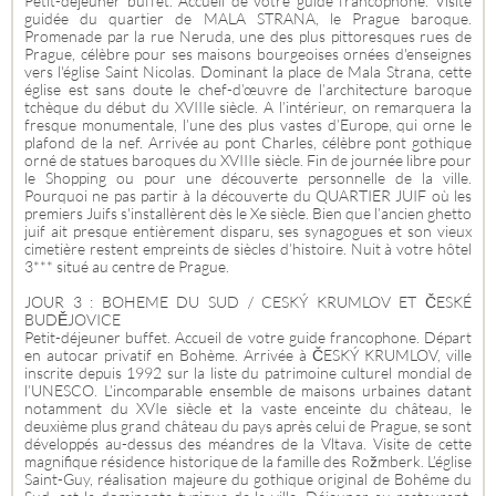
Petit-déjeuner buffet. Accueil de votre guide francophone. Visite
guidée du quartier de MALA STRANA, le Prague baroque.
Promenade par la rue Neruda, une des plus pittoresques rues de
Prague, célèbre pour ses maisons bourgeoises ornées d'enseignes
vers l'église Saint Nicolas. Dominant la place de Mala Strana, cette
église est sans doute le chef-d’œuvre de l’architecture baroque
tchèque du début du XVIIIe siècle. A l’intérieur, on remarquera la
fresque monumentale, l’une des plus vastes d’Europe, qui orne le
plafond de la nef. Arrivée au pont Charles, célèbre pont gothique
orné de statues baroques du XVIIIe siècle. Fin de journée libre pour
le Shopping ou pour une découverte personnelle de la ville.
Pourquoi ne pas partir à la découverte du QUARTIER JUIF où les
premiers Juifs s'installèrent dès le Xe siècle. Bien que l’ancien ghetto
juif ait presque entièrement disparu, ses synagogues et son vieux
cimetière restent empreints de siècles d’histoire. Nuit à votre hôtel
3*** situé au centre de Prague.
JOUR 3 : BOHEME DU SUD / CESKÝ KRUMLOV ET ČESKÉ
BUDĚJOVICE
Petit-déjeuner buffet. Accueil de votre guide francophone. Départ
en autocar privatif en Bohème. Arrivée à ČESKÝ KRUMLOV, ville
inscrite depuis 1992 sur la liste du patrimoine culturel mondial de
l’UNESCO. L’incomparable ensemble de maisons urbaines datant
notamment du XVIe siècle et la vaste enceinte du château, le
deuxième plus grand château du pays après celui de Prague, se sont
développés au-dessus des méandres de la Vltava. Visite de cette
magnifique résidence historique de la famille des Rožmberk. L’église
Saint-Guy, réalisation majeure du gothique original de Bohême du