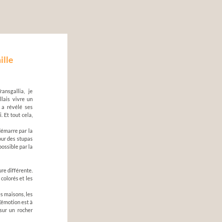
ille
ansgallia, je
llais vivre un
 a révélé ses
 Et tout cela,
démarre par la
our des stupas
ossible par la
re différente.
colorés et les
es maisons, les
’émotion est à
sur un rocher