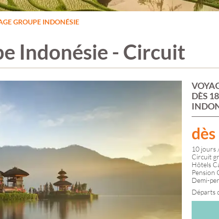
FUTUROSCOPE
PRAGUE &
GUADELOUPE
FÊTE DES LUMIÈRES
TCHÉQUIE
GUATEMALA
AGE GROUPE INDONÉSIE
E
LYON
PUY DU FOU
MARTINIQUE
GRANDE CANARIE
PÉRIGORD
MEXIQUE
GRÈCE
RHODES
NEW YORK
 Indonésie - Circuit
ILE DE KOS
ROME
PÉROU
IRLANDE
ROUMANIE
RÉPUBLIQUE
ISLANDE
SAINT JACQUES DE
DOMINICAINE
ILLE
ISTANBUL
COMPOSTELLE
ITALIE
SALAMANQUE
VOYAG
FRANCE
JERSEY GUERNESEY
SANTORIN
DÈS 18
AUVERGNE-
LACS ITALIENS
SARDAIGNE
INDON
RHÔNE-ALPES
LANZAROTE
SERBIE
BOURGOGNE-
NICE
LAPONIE
SICILE
FRANCHE-CO
LONDRES
SLOVÉNIE
dès
BRETAGNE
LUXEMBOURG
STOCKHOLM
CENTRE-VAL-D
MACÉDOINE
SUISSE
10 jours /
LOIRE
MADÈRE
SUÈDE
Circuit g
GRAND-EST
MALTE
TENERIFE
Hôtels C
HAUTS-DE-FR
LA
MARCHÉS DE NOËL
THALASSO
Pension C
NORMANDIE
Demi-pens
MONT SAINT
TOSCANE
NOUVELLE-
MICHEL
TOULOUSE
Départs
AQUITAINE
MONTÉNÉGRO
TURQUIE
OCCITANIE
NORVÈGE
ZOO DE BEAUVAL
PAYS-DE-LA-LO
PARC ASTÉRIX