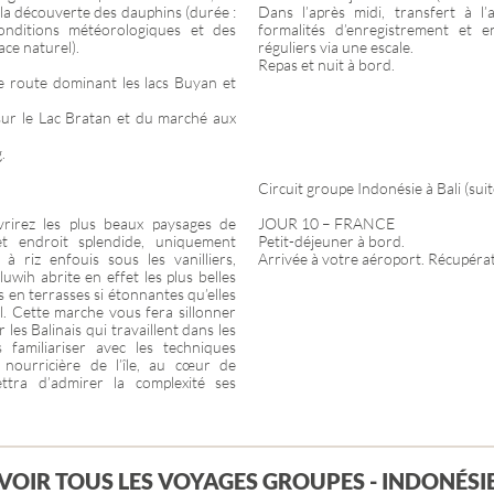
 la découverte des dauphins (durée :
Dans l’après midi, transfert à l
nditions météorologiques et des
formalités d’enregistrement et e
ce naturel).
réguliers via une escale.
Repas et nuit à bord.
e route dominant les lacs Buyan et
sur le Lac Bratan et du marché aux
.
Circuit groupe Indonésie à Bali (suit
rirez les plus beaux paysages de
JOUR 10 – FRANCE
et endroit splendide, uniquement
Petit-déjeuner à bord.
 à riz enfouis sous les vanilliers,
Arrivée à votre aéroport. Récupéra
luwih abrite en effet les plus belles
es en terrasses si étonnantes qu’elles
l. Cette marche vous fera sillonner
les Balinais qui travaillent dans les
s familiariser avec les techniques
 nourricière de l’île, au cœur de
ettra d’admirer la complexité ses
VOIR TOUS LES VOYAGES GROUPES - INDONÉSI