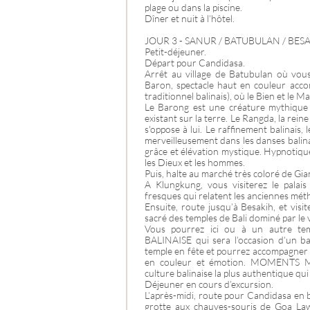
plage ou dans la piscine.
Dîner et nuit à l’hôtel.
JOUR 3 - SANUR / BATUBULAN / BES
Petit-déjeuner.
Départ pour Candidasa.
Arrêt au village de Batubulan où vou
Baron, spectacle haut en couleur acc
traditionnel balinais), où le Bien et le Ma
Le Barong est une créature mythique 
existant sur la terre. Le Rangda, la rein
s'oppose à lui. Le raffinement balinais, 
merveilleusement dans les danses balinais
grâce et élévation mystique. Hypnotiqu
les Dieux et les hommes.
Puis, halte au marché très coloré de Gia
A Klungkung, vous visiterez le palais
fresques qui relatent les anciennes mét
Ensuite, route jusqu’à Besakih, et visit
sacré des temples de Bali dominé par le
Vous pourrez ici ou à un autre t
BALINAISE qui sera l’occasion d’un bai
temple en fête et pourrez accompagner 
en couleur et émotion. MOMENTS M
culture balinaise la plus authentique qu
Déjeuner en cours d’excursion.
L’après-midi, route pour Candidasa en bor
grotte aux chauves-souris de Goa La