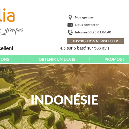
Nos agences
Nous contacter
Infos au 03.25.81.86.40
INSCRIPTION NEWSLETTER
IONS
OBTENIR UN DEVIS
PROMOS !
AMÉRIQUE
CRÈTE
PARIS
ARGENTINE
ECOSSE
PAYS BALTES
BAHAMAS
EMILIE-ROMAGNE
PAYS BASQUE
BRÉSIL
INDONÉSIE
ESPAGNE
PAYS DE GALLES
CANADA
EUROPA-PARK
CORNOUAILLES
COLOMBIE
FLORENCE
POLOGNE
COSTA RICA
FLORIADE
PONTS MAI-JUIN
CUBA
EXPOSITION
PORT AVENTURA
EQUATEUR &
FRANCE
PORTUGAL
GALAPAGOS
YROL
FUERTEVENTURA
POUILLES
ETATS-UNIS US