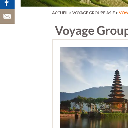
VATRY)
AUVERGNE
AÇORES
ACCUEIL
>
VOYAGE GROUPE ASIE
>
VOY
BAIE DE SOMM
BALÉARES
BELGIQUE
Voyage Groupe
BERLIN
BORDEAUX &
VIGNOBLE
BRADERIE DE L
BUDAPEST &
HONGRIE
BULGARIE
CANARIES
CARNAVAL DE 
CARNAVAL DE
VENISE
CATALOGNE
CHAMPAGNE
CHYPRE
CHÂTEAUX DE 
LOIRE
CINQUE TERRE
COPENHAGUE
CORFOU
CORSE