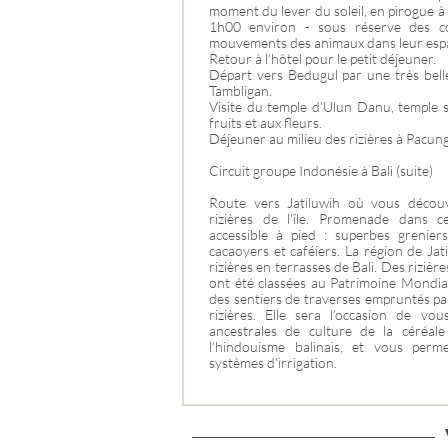
moment du lever du soleil, en pirogue à
1h00 environ - sous réserve des co
mouvements des animaux dans leur espa
Retour à l’hôtel pour le petit déjeuner.
Départ vers Bedugul par une très bell
Tambligan.
Visite du temple d’Ulun Danu, temple 
fruits et aux fleurs.
Déjeuner au milieu des rizières à Pacung
Circuit groupe Indonésie à Bali (suite)
Route vers Jatiluwih où vous découv
rizières de l’île. Promenade dans c
accessible à pied : superbes greniers
cacaoyers et caféiers. La région de Jati
rizières en terrasses de Bali. Des rizièr
ont été classées au Patrimoine Mondia
des sentiers de traverses empruntés par 
rizières. Elle sera l’occasion de vou
ancestrales de culture de la céréale
l’hindouisme balinais, et vous perm
systèmes d’irrigation.