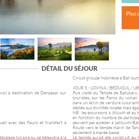
PROVENCE-ALP
CÔTE D'AZUR
Plus 
ÎLE DE FRANCE
DÉTAIL DU SÉJOUR
Circuit groupe Indonésie à Bali (suit
JOUR 5 - LOVINA / BEDUGUL / U
nvol à destination de Denpasar sur
Puis visite du Temple de Batukaru,
touristes, sur les flancs du volc
dans un écrin de verdure luxuriante
dédiés aux divinités locales mais ég
NB : les excursions à Jtiluwih et a
en fonction du nombre de participan
ueil avec des fleurs et transfert à
peuvent pas accéder à Jatiluwih/Batu
Route vers le temple marin de Tana
seulement à marée basse.
décalage horaire ou se détendre à la
Le temple aurait été construit au