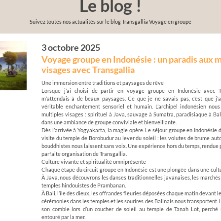
Le blog !
Suivez toutes nos actualités sur le blog Transgallia Voyage en groupe
3 octobre 2025
Voyage groupe en Indonésie : un paradis aux m
visages avec Transgallia
Une immersion entre traditions et paysages de rêve
Lorsque j’ai choisi de partir en voyage groupe en Indonésie avec Tr
m’attendais à de beaux paysages. Ce que je ne savais pas, c’est que j’a
véritable enchantement sensoriel et humain. L’archipel indonésien nous
multiples visages : spirituel à Java, sauvage à Sumatra, paradisiaque à Bali.
dans une ambiance de groupe conviviale et bienveillante.
Dès l’arrivée à Yogyakarta, la magie opère. Le séjour groupe en Indonésie 
visite du temple de Borobudur au lever du soleil : les volutes de brume aut
bouddhistes nous laissent sans voix. Une expérience hors du temps, rendue p
parfaite organisation de Transgallia.
Culture vivante et spiritualité omniprésente
Chaque étape du circuit groupe en Indonésie est une plongée dans une cultu
À Java, nous découvrons les danses traditionnelles javanaises, les marchés 
temples hindouistes de Prambanan.
À Bali, l’île des dieux, les offrandes fleuries déposées chaque matin devant l
cérémonies dans les temples et les sourires des Balinais nous transportent. L
son comble lors d’un coucher de soleil au temple de Tanah Lot, perché 
entouré par la mer.