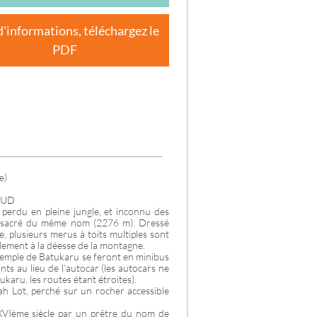
ES-
d'informations, téléchargez le
PDF
e)
BUD
 perdu en pleine jungle, et inconnu des
an sacré du même nom (2276 m). Dressé
, plusieurs merus à toits multiples sont
alement à la déesse de la montagne.
u temple de Batukaru se feront en minibus
ts au lieu de l’autocar (les autocars ne
karu, les routes étant étroites).
h Lot, perché sur un rocher accessible
 XVIème siècle par un prêtre du nom de