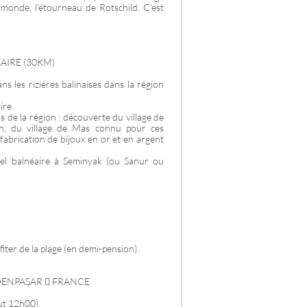
 monde, l’étourneau de Rotschild. C’est
AIRE (30KM)
 les rizières balinaises dans la région
ire.
ns de la région : découverte du village de
an, du village de Mas connu pour ces
 fabrication de bijoux en or et en argent
ôtel balnéaire à Seminyak (ou Sanur ou
iter de la plage (en demi-pension).
 DENPASAR  FRANCE
ut 12h00).