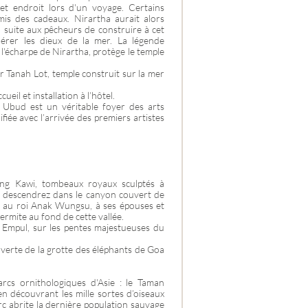
et endroit lors d'un voyage. Certains
emis des cadeaux. Nirartha aurait alors
la suite aux pêcheurs de construire à cet
rer les dieux de la mer. La légende
l'écharpe de Nirartha, protège le temple
ur Tanah Lot, temple construit sur la mer
eil et installation à l’hôtel.
, Ubud est un véritable foyer des arts
ifiée avec l’arrivée des premiers artistes
ung Kawi, tombeaux royaux sculptés à
 descendrez dans le canyon couvert de
s au roi Anak Wungsu, à ses épouses et
 ermite au fond de cette vallée.
 Empul, sur les pentes majestueuses du
verte de la grotte des éléphants de Goa
arcs ornithologiques d'Asie : le Taman
n découvrant les mille sortes d’oiseaux
rc abrite la dernière population sauvage