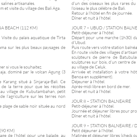
salines artisanales.
d’un des oiseaux les plus rares du
et visite du village des Bali Aga.
l’oiseau le plus célèbre de Bali.
Retour à l’hôtel en fin de journée.
Dîner et nuit à l’hôtel.
NA BEACH (112 KM)
JOUR 7 – UBUD / STATION BALNE
Petit-déjeuner à l’hôtel.
Visite du palais aquatique de Tirta
Départ pour une marche (1h30) dans
d’Ubud.
ama sur les plus beaux paysages de
Puis route vers votre station balnéa
En route visite des villages d’artisa
.
sculpteurs de pierre de Batubul
sculptures sur bois, d’un centre de
er si vous le souhaitez.
au village de Celuk.
aja, dominé par le volcan Agung (3
Arrivée et installation à votre h
Benoa en supplément).
Karang situé à Sinjaraja-Bali. Ce
Déjeuner à l’hôtel.
s de la terre pour que les récoltes
Après-midi libre en bord de mer.
i au village de Kubutambahan, petit
Dîner et nuit à l’hôtel.
de l’agriculture sur les terres non
JOUR 8 – STATION BALNEAIRE
 plage de sable noir située au nord
Petit-déjeuner à l’hôtel.
Journée et déjeuner libres pour prof
Dîner et nuit à l'hôtel.
JOUR 9 – STATION BALNEAIRE /
(90 KM)
Petit déjeuner à l’hôtel.
lage de l’hôtel pour une balade, au
Matinée et déjeuner libres (check o