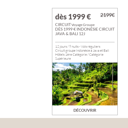
2199€
dès 1999
€
CIRCUIT
Voyage Groupe
DÈS 1999 € INDONÉSIE CIRCUIT
JAVA & BALI 12J
12 jours / 9 nuits - Vols réguliers
Circuit groupe Indonésie à Java et Bali
Hôtels 1ère Catégorie / Catégorie
Supérieure
En Pension Complète
Visites guidées, Entrées, Croisière et
Spectacles
DÉCOUVRIR