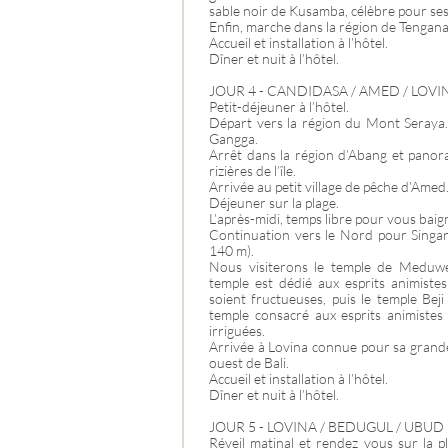
sable noir de Kusamba, célèbre pour ses 
Enfin, marche dans la région de Tenganam 
Accueil et installation à l’hôtel.
Dîner et nuit à l’hôtel.
JOUR 4 - CANDIDASA / AMED / LOVI
Petit-déjeuner à l’hôtel.
Départ vers la région du Mont Seraya. 
Gangga.
Arrêt dans la région d’Abang et panor
rizières de l’île.
Arrivée au petit village de pêche d’Amed
Déjeuner sur la plage.
L’après-midi, temps libre pour vous baign
Continuation vers le Nord pour Singar
140 m).
Nous visiterons le temple de Meduwe 
temple est dédié aux esprits animiste
soient fructueuses, puis le temple Bej
temple consacré aux esprits animistes 
irriguées.
Arrivée à Lovina connue pour sa grande
ouest de Bali.
Accueil et installation à l’hôtel.
Dîner et nuit à l’hôtel.
JOUR 5 - LOVINA / BEDUGUL / UBUD 
Réveil matinal et rendez vous sur la p