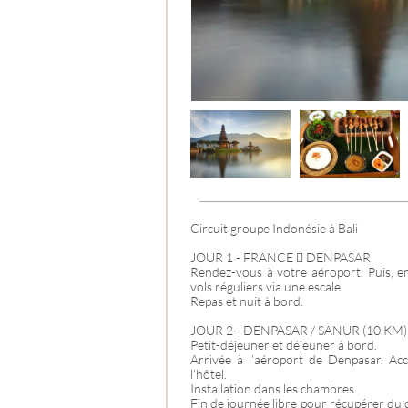
CROATIE
Circuit groupe Indonésie à Bali
JOUR 1 - FRANCE  DENPASAR
Rendez-vous à votre aéroport. Puis, e
vols réguliers via une escale.
Repas et nuit à bord.
JOUR 2 - DENPASAR / SANUR (10 KM)
Petit-déjeuner et déjeuner à bord.
Arrivée à l’aéroport de Denpasar. Acc
l’hôtel.
Installation dans les chambres.
Fin de journée libre pour récupérer du 