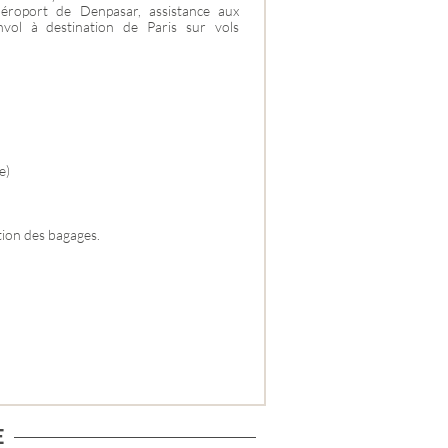
’aéroport de Denpasar, assistance aux
nvol à destination de Paris sur vols
e)
tion des bagages.
E