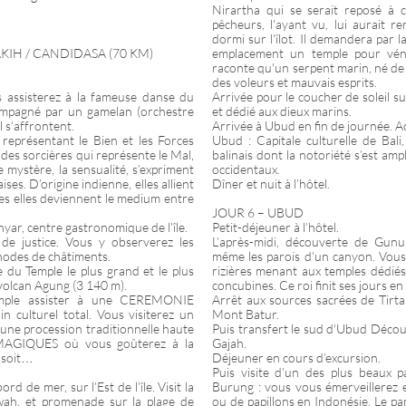
Nirartha qui se serait reposé à c
pêcheurs, l'ayant vu, lui aurait r
dormi sur l'îlot. Il demandera par 
AKIH / CANDIDASA (70 KM)
emplacement un temple pour véné
raconte qu'un serpent marin, né de 
des voleurs et mauvais esprits.
s assisterez à la fameuse danse du
Arrivée pour le coucher de soleil s
ompagné par un gamelan (orchestre
et dédié aux dieux marins.
l s’affrontent.
Arrivée à Ubud en fin de journée. Accu
représentant le Bien et les Forces
Ubud : Capitale culturelle de Bali
e des sorcières qui représente le Mal,
balinais dont la notoriété s’est ampl
le mystère, la sensualité, s’expriment
occidentaux.
es. D’origine indienne, elles allient
Dîner et nuit à l’hôtel.
es elles deviennent le medium entre
JOUR 6 – UBUD
nyar, centre gastronomique de l’île.
Petit-déjeuner à l’hôtel.
 de justice. Vous y observerez les
L’après-midi, découverte de Gun
hodes de châtiments.
même les parois d’un canyon. Vous
e du Temple le plus grand et le plus
rizières menant aux temples dédié
 volcan Agung (3 140 m).
concubines. Ce roi finit ses jours en
emple assister à une CEREMONIE
Arrêt aux sources sacrées de Tirta
n culturel total. Vous visiterez un
Mont Batur.
une procession traditionnelle haute
Puis transfert le sud d'Ubud Décou
AGIQUES où vous goûterez à la
Gajah.
i soit…
Déjeuner en cours d’excursion.
Puis visite d’un des plus beaux p
d de mer, sur l’Est de l’île. Visit la
Burung : vous vous émerveillerez e
wah, et promenade sur la plage de
ou de papillons en Indonésie. Le pa