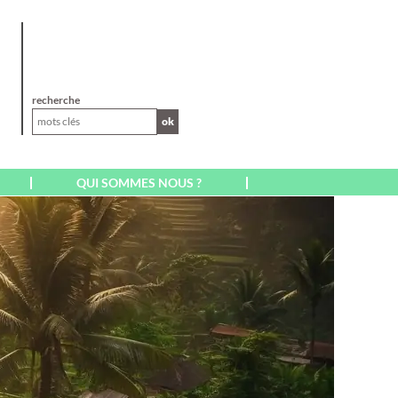
XL
recherche
ok
QUI SOMMES NOUS ?
AFRIQUE
AFRIQUE DU SUD
CAP VERT SAL BOA
VISTA
EGYPTE
ILE MAURICE
ILE DE LA RÉUNION
KENYA
MADAGASCAR
MAROC
A
MARRAKECH