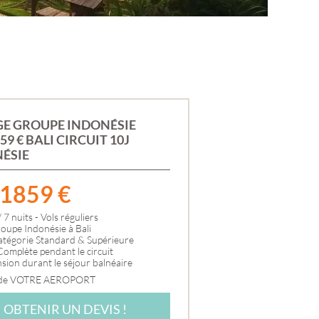
SÉNÉGAL
TANZANIE
TUNISIE
ZANZIBAR
ASIE
ARMÉNIE
BIRMANIE
CAMBODGE
E GROUPE INDONÉSIE
CHINE
59 € BALI CIRCUIT 10J
DUBAÏ
ÉSIE
GÉORGIE
INDE
MTÉ
INDONÉSIE
1859
€
IRAN
E-
ISRAEL
 7 nuits - Vols réguliers
JAPON
roupe Indonésie à Bali
JORDANIE
atégorie Standard & Supérieure
ANCE
OMAN
omplète pendant le circuit
OUZBÉKISTAN
ion durant le séjour balnéaire
SRI LANKA
 de VOTRE AEROPORT
THAÏLANDE
VIETNAM
OBTENIR UN DEVIS !
IRE