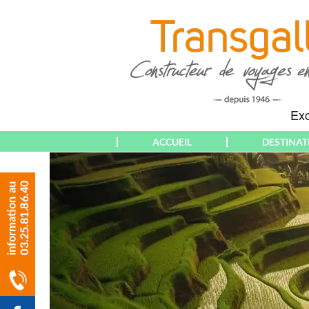
ACCUEIL
DESTINAT
THÉMATIQUES
EUROPE
WEEK-END &
ALBANIE
COURT SÉJOUR
ALGARVE
SÉJOUR
ALLEMAGNE
CIRCUIT
ALSACE
CROISIÈRE
AMNEVILLE
RANDONNÉE
AMSTERDAM
PARTICULIERS
ANDALOUSIE
(DÉPARTS PARIS)
ANGLETERRE
PARTICULIERS
ATHÈNES
(DÉPARTS AUBE &
AUTRICHE & T