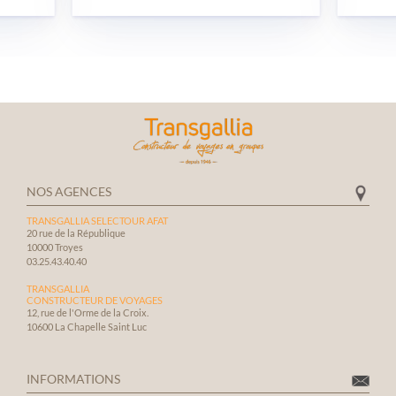
disponibilité sans
impliquée, tant s
visas, des tests, 
exigences adminis
L’hôtel, le guide
chauffeur de bus, 
visites organisées
vraiment bien pa
vivement l’agence
toute son équipe
particulièremen
NOS AGENCES
qui a permis de 
TRANSGALLIA SELECTOUR AFAT
familial encore p
20 rue de la République
inoubliable
10000 Troyes
03.25.43.40.40
TRANSGALLIA
CONSTRUCTEUR DE VOYAGES
12, rue de l'Orme de la Croix.
10600 La Chapelle Saint Luc
INFORMATIONS