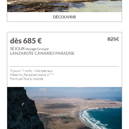
DÉCOUVRIR
825€
dès 685
€
SÉJOUR
Voyage Groupe
LANZAROTE CANARIES PARADISE
8 jours / 7 nuits - Vols spéciaux
Hôtel HL Paradise Island 4****
Formule Tout à Volonté