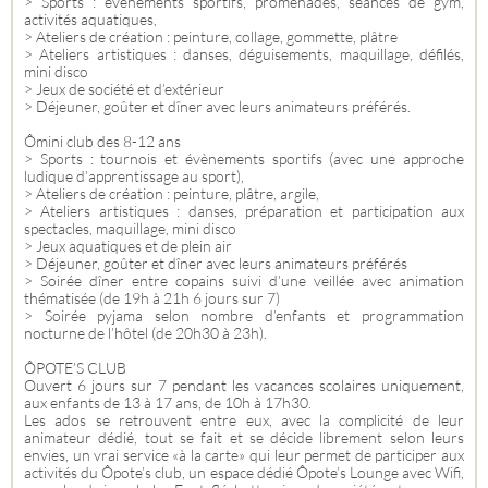
> Sports : évènements sportifs, promenades, séances de gym,
activités aquatiques,
> Ateliers de création : peinture, collage, gommette, plâtre
> Ateliers artistiques : danses, déguisements, maquillage, défilés,
mini disco
> Jeux de société et d’extérieur
> Déjeuner, goûter et dîner avec leurs animateurs préférés.
Ômini club des 8-12 ans
> Sports : tournois et évènements sportifs (avec une approche
ludique d’apprentissage au sport),
> Ateliers de création : peinture, plâtre, argile,
> Ateliers artistiques : danses, préparation et participation aux
spectacles, maquillage, mini disco
> Jeux aquatiques et de plein air
> Déjeuner, goûter et dîner avec leurs animateurs préférés
> Soirée dîner entre copains suivi d’une veillée avec animation
thématisée (de 19h à 21h 6 jours sur 7)
> Soirée pyjama selon nombre d’enfants et programmation
nocturne de l’hôtel (de 20h30 à 23h).
ÔPOTE’S CLUB
Ouvert 6 jours sur 7 pendant les vacances scolaires uniquement,
aux enfants de 13 à 17 ans, de 10h à 17h30.
Les ados se retrouvent entre eux, avec la complicité de leur
animateur dédié, tout se fait et se décide librement selon leurs
envies, un vrai service «à la carte» qui leur permet de participer aux
activités du Ôpote’s club, un espace dédié Ôpote’s Lounge avec Wifi,