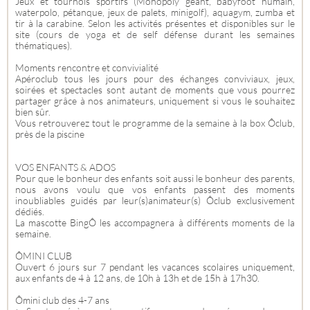
Jeux et tournois sportifs (Monopoly géant, babyfoot humain,
waterpolo, pétanque, jeux de palets, minigolf), aquagym, zumba et
tir à la carabine. Selon les activités présentes et disponibles sur le
site (cours de yoga et de self défense durant les semaines
thématiques).
Moments rencontre et convivialité
Apéroclub tous les jours pour des échanges conviviaux, jeux,
soirées et spectacles sont autant de moments que vous pourrez
partager grâce à nos animateurs, uniquement si vous le souhaitez
bien sûr.
Vous retrouverez tout le programme de la semaine à la box Ôclub,
près de la piscine
VOS ENFANTS & ADOS
Pour que le bonheur des enfants soit aussi le bonheur des parents,
nous avons voulu que vos enfants passent des moments
inoubliables guidés par leur(s)animateur(s) Ôclub exclusivement
dédiés.
La mascotte BingÔ les accompagnera à différents moments de la
semaine.
ÔMINI CLUB
Ouvert 6 jours sur 7 pendant les vacances scolaires uniquement,
aux enfants de 4 à 12 ans, de 10h à 13h et de 15h à 17h30.
Ômini club des 4-7 ans