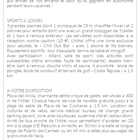
aux envies de vos enfants et pour qu’ils gagnent en autonomie
pendant leurs vacances !
SPORTS & LOISIRS
3 grandes piscines (dont 1 olympique de 25 m, chauffée l’hiver) et 2
piscines pour enfants dont une avec un grand toboggan de 3 pistes
et 1 bain à remous extérieur. Les serviettes sont disponibles à la
réception contre caution (10 €). L’hôtel offre une zone exclusive
pour adultes, le « Chill Out Bar » avec 1 piscine et lits balinais.
Equipement sportifs : mur d'escalade, tennis de table et minigolf.
Avec participation : billard, salle de sport, (ces activités sont
susceptibles d’être annulées faute de participants), espace bien-
être, bain à remous, douche Vichy et sauna. A proximité : école de
plongée, école de windsurf et terrain de golf « Costa Teguise » à 1,5
km.
A VOTRE DISPOSITION
Playa del Ancla, charmante petite crique de galets, est située à 400
m de l’hôtel. Chaque heure, service de navette gratuite jusqu’à la
plage de sable de Playa de las Cucharas à 1,5 km. Location de
voitures et de vélos, service médical, bureau de change, grand
parking payant, zone avec boutiques, supermarché et restauration.
Arrêt de bus proche de l’hôtel vous permettant d’accéder en 20
min à la plage d’El Reducto à Arrecife, en 30 min à la belle et longue
plage de Puerto del Carmen ou en 45 min à celles plus sauvages de
la province de Yaiza.