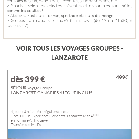
consoles de jeux, baby-Foot, fléchettes, jeux de sociétés, etc.
> Sports : selon les activités présentes et disponibles sur l’hôtel,
comme les adultes !
> Ateliers artistiques : danse, spectacle et cours de mixage
> Soirées : animations, karaoké, film, show... (de 19h à 21h30, 6
jours sur 7)
VOIR TOUS LES VOYAGES GROUPES -
LANZAROTE
499€
dès 399
€
SÉJOUR
Voyage Groupe
LANZAROTE CANARIES 4J TOUT INCLUS
4 jours / 3 nuits - Vols réguliers directs
Hôtel ÔClub Experience Occidental Lanzarote Mar 4****
en Formule All Inclusive
Transferts privatifs