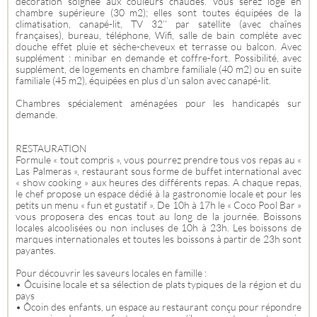
décoration soignée aux couleurs chaudes. Vous serez logé en
chambre supérieure (30 m2); elles sont toutes équipées de la
climatisation, canapé-lit, TV 32’’ par satellite (avec chaînes
françaises), bureau, téléphone, Wifi, salle de bain complète avec
douche effet pluie et sèche-cheveux et terrasse ou balcon. Avec
supplément : minibar en demande et coffre-fort. Possibilité, avec
supplément, de logements en chambre familiale (40 m2) ou en suite
familiale (45 m2), équipées en plus d’un salon avec canapé-lit.
Chambres spécialement aménagées pour les handicapés sur
demande.
RESTAURATION
Formule « tout compris », vous pourrez prendre tous vos repas au «
Las Palmeras », restaurant sous forme de buffet international avec
« show cooking » aux heures des différents repas. A chaque repas,
le chef propose un espace dédié à la gastronomie locale et pour les
petits un menu « fun et gustatif ». De 10h à 17h le « Coco Pool Bar »
vous proposera des encas tout au long de la journée. Boissons
locales alcoolisées ou non incluses de 10h à 23h. Les boissons de
marques internationales et toutes les boissons à partir de 23h sont
payantes.
Pour découvrir les saveurs locales en famille :
• Ôcuisine locale et sa sélection de plats typiques de la région et du
pays
• Ôcoin des enfants, un espace au restaurant conçu pour répondre