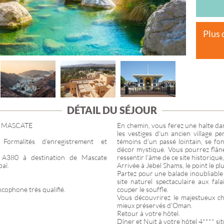
PROVENCE-ALP
CÔTE D'AZUR
ÎLE DE FRANCE
Plus 
DÉTAIL DU SÉJOUR
- MASCATE
En chemin, vous ferez une halte dan
les vestiges d’un ancien village p
Formalités d’enregistrement et
témoins d’un passé lointain, se fo
décor mystique. Vous pourrez flâne
s A380 à destination de Mascate
ressentir l’âme de ce site historique
aï.
Arrivée à Jebel Shams, le point le 
Partez pour une balade inoubliabl
site naturel spectaculaire aux fal
cophone très qualifié.
couper le souffle.
Vous découvrirez le majestueux châ
mieux préservés d’Oman.
Retour à votre hôtel.
Dîner et Nuit à votre hôtel 4**** si