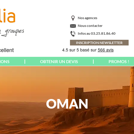
Nos agences
Nous contacter
Infos au 03.25.81.86.40
INSCRIPTION NEWSLETTER
IONS
OBTENIR UN DEVIS
PROMOS !
AMÉRIQUE
CRÈTE
PARIS
ARGENTINE
ECOSSE
PAYS BALTES
BAHAMAS
EMILIE-ROMAGNE
PAYS BASQUE
BRÉSIL
OMAN
ESPAGNE
PAYS DE GALLES
CANADA
EUROPA-PARK
CORNOUAILLES
COLOMBIE
FLORENCE
POLOGNE
COSTA RICA
FLORIADE
PONTS MAI-JUIN
CUBA
EXPOSITION
PORT AVENTURA
EQUATEUR &
FRANCE
PORTUGAL
GALAPAGOS
YROL
FUERTEVENTURA
POUILLES
ETATS-UNIS US