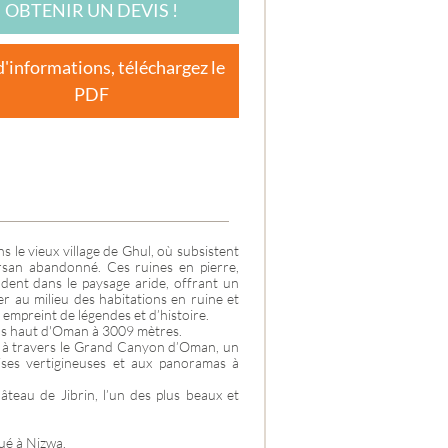
OBTENIR UN DEVIS !
ES-
d'informations, téléchargez le
PDF
s le vieux village de Ghul, où subsistent
ersan abandonné. Ces ruines en pierre,
ndent dans le paysage aride, offrant un
r au milieu des habitations en ruine et
, empreint de légendes et d’histoire.
plus haut d'Oman à 3009 mètres.
e à travers le Grand Canyon d’Oman, un
aises vertigineuses et aux panoramas à
teau de Jibrin, l’un des plus beaux et
tué à Nizwa.