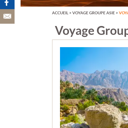
VATRY)
AUVERGNE
AÇORES
ACCUEIL
>
VOYAGE GROUPE ASIE
>
VOY
BAIE DE SOMM
BALÉARES
BELGIQUE
Voyage Group
BERLIN
BORDEAUX &
VIGNOBLE
BRADERIE DE L
BUDAPEST &
HONGRIE
BULGARIE
CANARIES
CARNAVAL DE 
CARNAVAL DE
VENISE
CATALOGNE
CHAMPAGNE
CHYPRE
CHÂTEAUX DE 
LOIRE
CINQUE TERRE
COPENHAGUE
CORFOU
CORSE