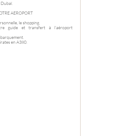
e Dubaï.
 VOTRE AEROPORT
sonnelle, le shopping.
re guide et transfert à l’aéroport
embarquement.
mirates en A380.