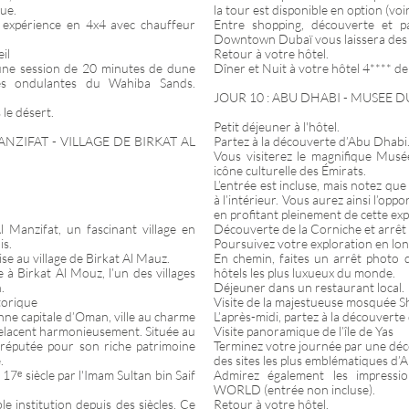
vue.
la tour est disponible en option (voi
 expérience en 4x4 avec chauffeur
Entre shopping, découverte et p
Downtown Dubaï vous laissera des
il
Retour à votre hôtel.
’une session de 20 minutes de dune
Dîner et Nuit à votre hôtel 4**** d
es ondulantes du Wahiba Sands.
JOUR 10 : ABU DHABI - MUSEE D
le désert.
Petit déjeuner à l'hôtel.
NZIFAT - VILLAGE DE BIRKAT AL
Partez à la découverte d’Abu Dhabi
Vous visiterez le magnifique Mus
icône culturelle des Émirats.
L’entrée est incluse, mais notez qu
à l’intérieur. Vous aurez ainsi l’opp
en profitant pleinement de cette ex
l Manzifat, un fascinant village en
Découverte de la Corniche et arrêt 
is.
Poursuivez votre exploration en lo
e au village de Birkat Al Mauz.
En chemin, faites un arrêt photo d
à Birkat Al Mouz, l’un des villages
hôtels les plus luxueux du monde.
.
Déjeuner dans un restaurant local.
torique
Visite de la majestueuse mosquée 
nne capitale d’Oman, ville au charme
L’après-midi, partez à la découvert
relacent harmonieusement. Située au
Visite panoramique de l’île de Yas
 réputée pour son riche patrimoine
Terminez votre journée par une déco
.
des sites les plus emblématiques d’
 17ᵉ siècle par l'Imam Sultan bin Saif
Admirez également les impressi
WORLD (entrée non incluse).
le institution depuis des siècles. Ce
Retour à votre hôtel.