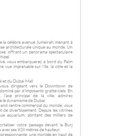
de la célèbre avenue Jumeirah, menant à
ouesse architecturale unique au monde. Un
mpose, offrant un panorama spectaculaire
hipel.
sive, vous embarquerez à bord du Palm
e vue imprenable sur l’île, la côte et la
 et du Dubai Mall
 vous dirigeant vers le Downtown de
ominé par d’imposants gratte-ciels. En
l’axe principal de la ville, admirez
ise le dynamisme de Dubaï.
 grand centre commercial du monde, vous
t de divertissement. Depuis les vitrines
que aquarium, abritant des milliers de
rtaliser votre passage devant la Burj
e avec ses 828 mètres de hauteur.
mpressionnante, une montée en haut de