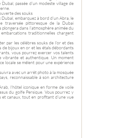
de Dubaï, passée d’un modeste village de
erne.
ouverte des souks
x Dubaï, embarquez à bord d’un Abra, le
une traversée pittoresque de la Dubai
ous plongera dans l’atmosphère animée du
mbarcations traditionnelles chargent
ter par les célèbres souks de l’or et des
tes de bijoux en or et les étals débordants
rants, vous pourrez exercer vos talents
e vibrante et authentique. Un moment
nce locale se mêlent pour une expérience
uivra avec un arrêt photo à la mosquée
 pays, reconnaissable à son architecture
Arab, l’hôtel iconique en forme de voile
ssus du golfe Persique. Vous pourrez y
s et canaux, tout en profitant d’une vue