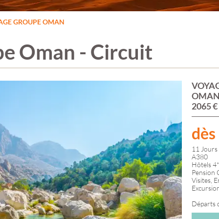
FUTUROSCOPE
PRAGUE &
GUADELOUPE
FÊTE DES LUMIÈRES
TCHÉQUIE
GUATEMALA
AGE GROUPE OMAN
E
LYON
PUY DU FOU
MARTINIQUE
GRANDE CANARIE
PÉRIGORD
MEXIQUE
GRÈCE
RHODES
NEW YORK
e Oman - Circuit
ILE DE KOS
ROME
PÉROU
IRLANDE
ROUMANIE
RÉPUBLIQUE
ISLANDE
SAINT JACQUES DE
DOMINICAINE
ILLE
ISTANBUL
COMPOSTELLE
ITALIE
SALAMANQUE
VOYA
FRANCE
JERSEY GUERNESEY
SANTORIN
OMAN,
AUVERGNE-
LACS ITALIENS
SARDAIGNE
2065 €
RHÔNE-ALPES
LANZAROTE
SERBIE
BOURGOGNE-
NICE
LAPONIE
SICILE
FRANCHE-CO
LONDRES
SLOVÉNIE
dès
BRETAGNE
LUXEMBOURG
STOCKHOLM
CENTRE-VAL-D
MACÉDOINE
SUISSE
11 Jours 
LOIRE
MADÈRE
SUÈDE
A380
GRAND-EST
MALTE
TENERIFE
Hôtels 4*
HAUTS-DE-FR
LA
MARCHÉS DE NOËL
THALASSO
Pension 
NORMANDIE
Visites, 
MONT SAINT
TOSCANE
Excursio
NOUVELLE-
MICHEL
TOULOUSE
AQUITAINE
MONTÉNÉGRO
TURQUIE
Départs
OCCITANIE
NORVÈGE
ZOO DE BEAUVAL
PAYS-DE-LA-LO
PARC ASTÉRIX