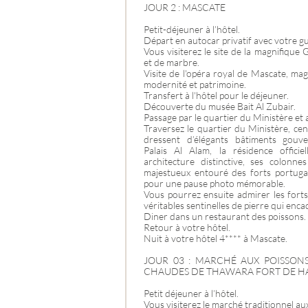
JOUR 2 : MASCATE
Petit-déjeuner à l’hôtel.
Départ en autocar privatif avec votre g
Vous visiterez le site de la magnifiqu
et de marbre.
Visite de l'opéra royal de Mascate, mag
modernité et patrimoine.
Transfert à l'hôtel pour le déjeuner.
Découverte du musée Bait Al Zubair.
Passage par le quartier du Ministère et 
Traversez le quartier du Ministère, cen
dressent d’élégants bâtiments gouv
Palais Al Alam, la résidence offic
architecture distinctive, ses colonn
majestueux entouré des forts portugai
pour une pause photo mémorable.
Vous pourrez ensuite admirer les forts p
véritables sentinelles de pierre qui enc
Diner dans un restaurant des poissons.
Retour à votre hôtel.
Nuit à votre hôtel 4**** à Mascate.
JOUR 03 : MARCHÉ AUX POISSONS
CHAUDES DE THAWARA FORT DE 
Petit déjeuner à l’hôtel.
Vous visiterez le marché traditionnel au