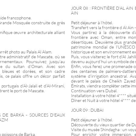
JOUR 08 : FRONTIÈRE D’AL AIN
AIN
uide francophone.
e Grande Mosquée construite de grès
Petit déjeuner à l’hôtel.
Transfert vers la frontière d Al Ai
nifique œuvre architecturale alliant
Vous partirez à la découverte d’A
frontière avec Oman, entre mon
désertiques. Deuxième plus grande 
patrimoine mondial de l’UNESCO 
arrêt photo au Palais Al Alam.
historique et son environnement ex
tre administratif de Mascate, où se
Puis, vous visiterez le fort d’Al Jahi
ernementaux. Poursuivez jusqu’au
devenu aujourd’hui un symbole de 
ielle du sultan d’Oman. Avec son
Enfin, vous ferez une promenade om
es bleues et dorées, et son cadre
des centaines de palmiers-dattier
s, ce palais offre un décor parfait
système d’irrigation ancestral. Av
devant le palais de Cheikh Zayed
ortugais d’Al-Jalali et d’Al-Mirani,
Émirats, viendra compléter cette im
adrent le port de Mascate.
Continuation vers Dubaï.
Installation à votre hôtel 4**** situ
Dîner et Nuit à votre hôtel 4**** d
JOUR 09 : DUBAI
 DE BARKA - SOURCES D'EAUX
HAZM
Petit déjeuner à l'hôtel.
Découverte du vieux quartier de Du
Visite du musée Shindagha : un voya
x poissons de Barka.
Pour enrichir votre immersion, 