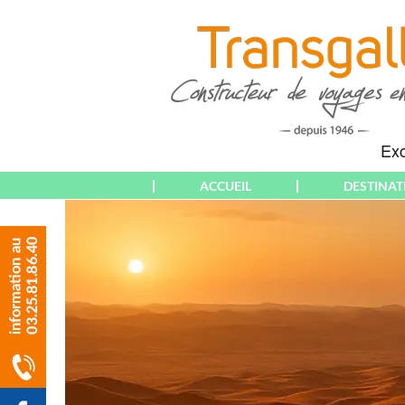
ACCUEIL
DESTINAT
THÉMATIQUES
EUROPE
WEEK-END &
ALBANIE
COURT SÉJOUR
ALGARVE
SÉJOUR
ALLEMAGNE
CIRCUIT
ALSACE
CROISIÈRE
AMNEVILLE
RANDONNÉE
AMSTERDAM
PARTICULIERS
ANDALOUSIE
(DÉPARTS PARIS)
ANGLETERRE
PARTICULIERS
ATHÈNES
(DÉPARTS AUBE &
AUTRICHE & T