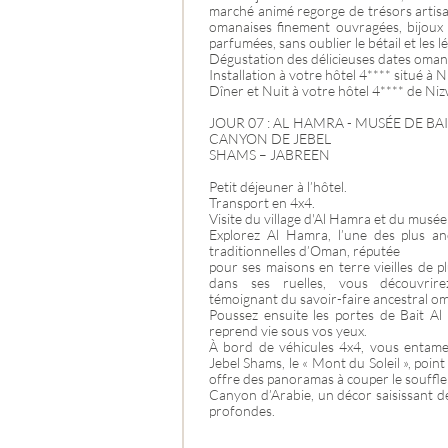
marché animé regorge de trésors artisa
omanaises finement ouvragées, bijoux 
parfumées, sans oublier le bétail et les 
Dégustation des délicieuses dates oman
Installation à votre hôtel 4**** situé à N
Dîner et Nuit à votre hôtel 4**** de Niz
JOUR 07 : AL HAMRA - MUSÉE DE BA
CANYON DE JEBEL
SHAMS – JABREEN
Petit déjeuner à l’hôtel.
Transport en 4x4.
Visite du village d'Al Hamra et du musée 
Explorez Al Hamra, l’une des plus an
traditionnelles d’Oman, réputée
pour ses maisons en terre vieilles de p
dans ses ruelles, vous découvrire
témoignant du savoir-faire ancestral om
Poussez ensuite les portes de Bait Al
reprend vie sous vos yeux.
À bord de véhicules 4x4, vous entame
Jebel Shams, le « Mont du Soleil », poi
offre des panoramas à couper le souffle
Canyon d’Arabie, un décor saisissant de 
profondes.