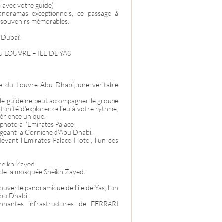
r avec votre guide)
anoramas exceptionnels, ce passage à
 souvenirs mémorables.
e Dubaï.
U LOUVRE – ILE DE YAS
.
ée du Louvre Abu Dhabi, une véritable
e le guide ne peut accompagner le groupe
ortunité d’explorer ce lieu à votre rythme,
périence unique.
photo à l’Emirates Palace
ngeant la Corniche d’Abu Dhabi.
evant l’Emirates Palace Hotel, l’un des
Sheikh Zayed
e de la mosquée Sheikh Zayed.
uverte panoramique de l’île de Yas, l’un
Abu Dhabi.
onnantes infrastructures de FERRARI