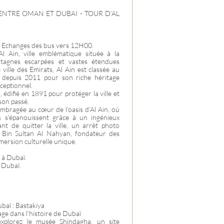
 ENTRE OMAN ET DUBAI - TOUR D’AL
n - Echanges des bus vers 12H00.
l Ain, ville emblématique située à la
tagnes escarpées et vastes étendues
ville des Emirats, Al Ain est classée au
depuis 2011 pour son riche héritage
ceptionnel.
li, édifié en 1891 pour protéger la ville et
son passé.
bragée au cœur de l’oasis d’Al Ain, où
s s’épanouissent grâce à un ingénieux
ant de quitter la ville, un arrêt photo
 Bin Sultan Al Nahyan, fondateur des
mersion culturelle unique.
é à Dubaï.
e Dubaï.
baï : Bastakiya
ge dans l’histoire de Dubaï
explorez le musée Shindagha, un site