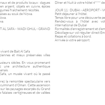
naux et de produits locaux : dagues
Dîner et Nuit à votre hôtel 4**** d
en argent, objets en cuivre, épices
légumes fraîchement récoltés.
JOUR 11 : DUBAI - AEROPORT -
aises au souk de Nizwa.
Petit déjeuner à l’hôtel.
izwa.
Temps libre pour une découverte per
wa.
Rendez-vous à l’hôtel avec vot
international de Dubaï
IT AL SAFA - WADI GHUL - GRAND
Formalités d’enregistrement et d’
Décollage sur vol régulier direct E
Repas et collations à bord.
Arrivée à votre aéroport.
vivant de Bait Al Safa
ciennes et mieux préservées villes
lusieurs siècles. En vous promenant
z une architecture authentique
anais.
 Safa, un musée vivant où le passé
rez la remontée spectaculaire vers
nt culminant d’Oman. Cette ascension
 sur les paysages escarpés du Grand
falaises vertigineuses et de vallées