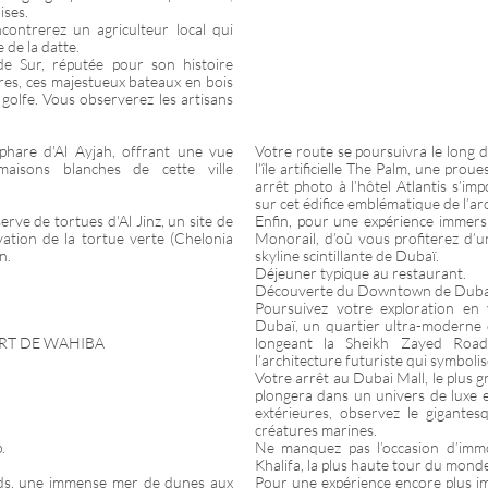
ises.
ncontrerez un agriculteur local qui
 de la datte.
 de Sur, réputée pour son histoire
tres, ces majestueux bateaux en bois
golfe. Vous observerez les artisans
phare d'Al Ayjah, offrant une vue
Votre route se poursuivra le long 
maisons blanches de cette ville
l’île artificielle The Palm, une pr
arrêt photo à l’hôtel Atlantis s’i
sur cet édifice emblématique de l’arc
erve de tortues d'Al Jinz, un site de
Enfin, pour une expérience immer
ation de la tortue verte (Chelonia
Monorail, d’où vous profiterez d’un
n.
skyline scintillante de Dubaï.
.
Déjeuner typique au restaurant.
Découverte du Downtown de Dubaï
Poursuivez votre exploration en
Dubaï, un quartier ultra-moderne d
ERT DE WAHIBA
longeant la Sheikh Zayed Road, 
l’architecture futuriste qui symbol
Votre arrêt au Dubai Mall, le plus
plongera dans un univers de luxe e
extérieures, observez le gigantes
créatures marines.
.
Ne manquez pas l’occasion d’immo
Khalifa, la plus haute tour du mond
ds, une immense mer de dunes aux
Pour une expérience encore plus i