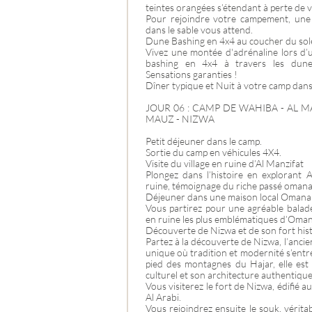
teintes orangées s’étendant à perte de 
Pour rejoindre votre campement, une
dans le sable vous attend.
Dune Bashing en 4x4 au coucher du sole
Vivez une montée d'adrénaline lors d
bashing en 4x4 à travers les dun
Sensations garanties !
Dîner typique et Nuit à votre camp dans 
JOUR 06 : CAMP DE WAHIBA - AL MA
MAUZ - NIZWA
Petit déjeuner dans le camp.
Sortie du camp en véhicules 4X4.
Visite du village en ruine d’Al Manzifat
Plongez dans l’histoire en explorant A
ruine, témoignage du riche passé omana
Déjeuner dans une maison local Omanais
Vous partirez pour une agréable balade 
en ruine les plus emblématiques d’Oman
Découverte de Nizwa et de son fort his
Partez à la découverte de Nizwa, l’ancie
unique où tradition et modernité s’ent
pied des montagnes du Hajar, elle est
culturel et son architecture authentique
Vous visiterez le fort de Nizwa, édifié au
Al Arabi.
Vous rejoindrez ensuite le souk, véritab