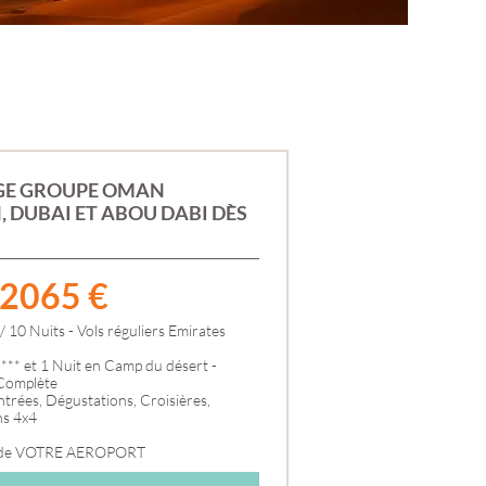
SÉNÉGAL
TANZANIE
TUNISIE
ZANZIBAR
ASIE
ARMÉNIE
BIRMANIE
CAMBODGE
GE GROUPE OMAN
CHINE
 DUBAI ET ABOU DABI DÈS
DUBAÏ
GÉORGIE
INDE
MTÉ
INDONÉSIE
2065
€
IRAN
E-
ISRAEL
/ 10 Nuits - Vols réguliers Emirates
JAPON
JORDANIE
*** et 1 Nuit en Camp du désert -
ANCE
OMAN
Complète
OUZBÉKISTAN
Entrées, Dégustations, Croisières,
ns 4x4
SRI LANKA
THAÏLANDE
 de VOTRE AEROPORT
VIETNAM
IRE