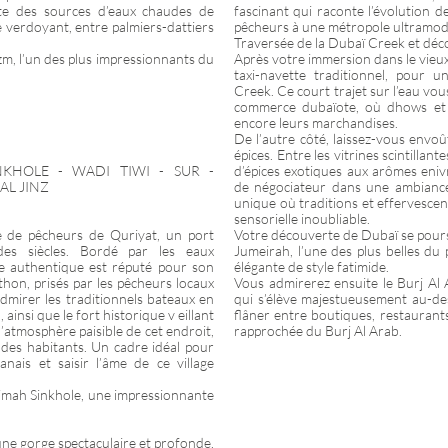
rte des sources d’eaux chaudes de
fascinant qui raconte l’évolution 
 verdoyant, entre palmiers-dattiers
pêcheurs à une métropole ultramod
Traversée de la Dubaï Creek et déc
zm, l’un des plus impressionnants du
Après votre immersion dans le vieu
taxi-navette traditionnel, pour 
Creek. Ce court trajet sur l’eau v
commerce dubaïote, où dhows et e
encore leurs marchandises.
De l’autre côté, laissez-vous envoû
épices. Entre les vitrines scintillan
NKHOLE - WADI TIWI - SUR -
d’épices exotiques aux arômes eniv
AL JINZ
de négociateur dans une ambianc
unique où traditions et effervesce
sensorielle inoubliable.
ge de pêcheurs de Quriyat, un port
Votre découverte de Dubaï se pours
des siècles. Bordé par les eaux
Jumeirah, l’une des plus belles du
age authentique est réputé pour son
élégante de style fatimide.
thon, prisés par les pêcheurs locaux
Vous admirerez ensuite le Burj Al 
dmirer les traditionnels bateaux en
qui s’élève majestueusement au-de
 ainsi que le fort historique v eillant
flâner entre boutiques, restaurant
 l’atmosphère paisible de cet endroit,
rapprochée du Burj Al Arab.
 des habitants. Un cadre idéal pour
anais et saisir l’âme de ce village
Bimah Sinkhole, une impressionnante
une gorge spectaculaire et profonde,