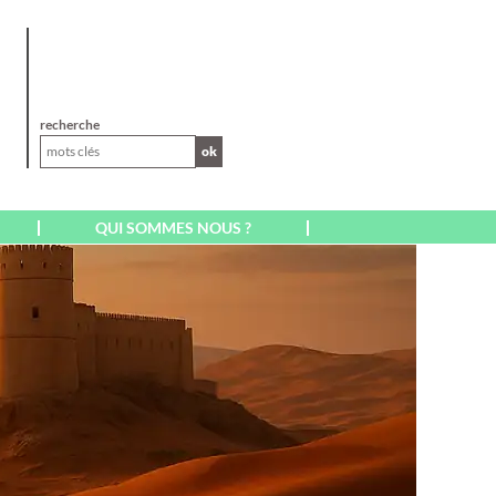
XL
recherche
ok
QUI SOMMES NOUS ?
AFRIQUE
AFRIQUE DU SUD
CAP VERT SAL BOA
VISTA
EGYPTE
ILE MAURICE
ILE DE LA RÉUNION
KENYA
MADAGASCAR
MAROC
A
MARRAKECH