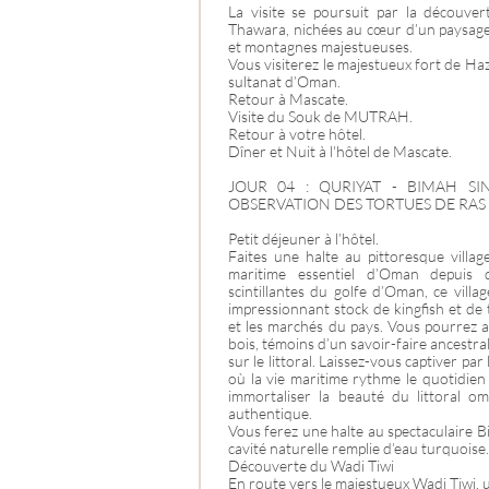
La visite se poursuit par la découve
Thawara, nichées au cœur d’un paysage
et montagnes majestueuses.
Vous visiterez le majestueux fort de Ha
sultanat d’Oman.
Retour à Mascate.
Visite du Souk de MUTRAH.
Retour à votre hôtel.
Dîner et Nuit à l'hôtel de Mascate.
JOUR 04 : QURIYAT - BIMAH SI
OBSERVATION DES TORTUES DE RAS 
Petit déjeuner à l’hôtel.
Faites une halte au pittoresque villa
maritime essentiel d’Oman depuis 
scintillantes du golfe d’Oman, ce vill
impressionnant stock de kingfish et de 
et les marchés du pays. Vous pourrez a
bois, témoins d’un savoir-faire ancestral,
sur le littoral. Laissez-vous captiver par
où la vie maritime rythme le quotidien
immortaliser la beauté du littoral om
authentique.
Vous ferez une halte au spectaculaire 
cavité naturelle remplie d’eau turquoise.
Découverte du Wadi Tiwi
En route vers le majestueux Wadi Tiwi, 